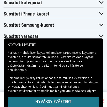
Suositut kategoriat
Suositut iPhone-kuoret
Suositut Samsung-kuoret
Suositut varaosat
KÄYTÄMME EVÄSTEIT
Parhaan mahdollisen käyttökokemuksen tarjoamiseksi käytämme
evästeitä
ja muita seurantatekniikoita. Evästeitä voidaan käyttää
personoituun ja ei-personoituun mainontaan. Lue lisää
Maksuvaihtoehdot
evästekäytännöstämme ja siitä, miten
Google käsittelee
henkilötietoja
.
Toimitusvaihtoehdot
Painamalla ”Hyväksy kaikki” annat suostumuksesi evästeiden ja
muiden seurantatekniikoiden tallentamiseen laitteellesi. Suostumus
on vapaaehtoinen ja sitä voi muuttaa milloin tahansa
evästeasetuksista tai ottamalla meihin yhteyttä saadaksesi ohjeita.
13,03 €
Copyright © 2026, Spares Nordic AB
HYVÄKSY EVÄSTEET
Xiaomi Smart Band 8/9 Kellonranneke,
SIVULLA MAINITUT TAVARAMERKIT OVAT OMISTAJIENSA
Ruostumaton teräs - Hopea