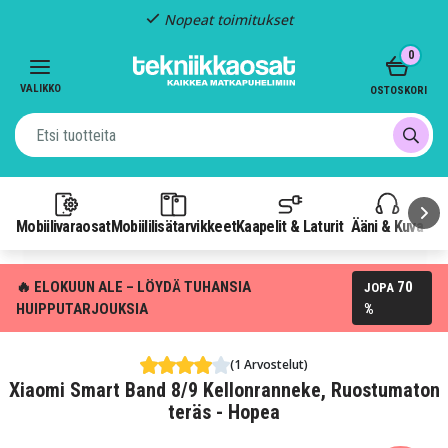
Nopeat toimitukset
Item
0
2
of
VALIKKO
OSTOSKORI
3
Mobiilivaraosat
Mobiililisätarvikkeet
Kaapelit & Laturit
Ääni & Kuva
P
🔥 ELOKUUN ALE – LÖYDÄ TUHANSIA
70
JOPA
HUIPPUTARJOUKSIA
%
(1 Arvostelut)
Xiaomi Smart Band 8/9 Kellonranneke, Ruostumaton
teräs - Hopea