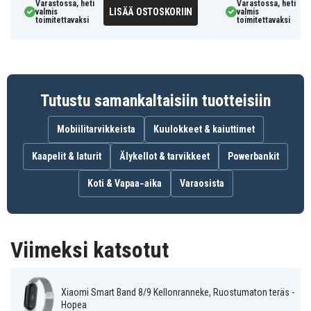
6806010113A
Tuotenro
Varastossa, heti
Varastossa, heti
LISÄÄ OSTOSKORIIN
valmis
valmis
toimitettavaksi
toimitettavaksi
Ranneke
Tuotetyyppi
Hopea
Väri
Ruostumaton teräs
Materiaali
Tutustu samankaltaisiin tuotteisiin
Mobiilitarvikkeista
Kuulokkeet & kaiuttimet
Kaapelit & laturit
Älykellot & tarvikkeet
Powerbankit
Koti & Vapaa‑aika
Varaosista
Viimeksi katsotut
Xiaomi Smart Band 8/9 Kellonranneke, Ruostumaton teräs -
Hopea