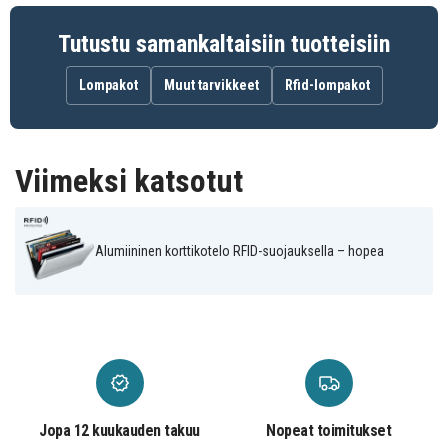
järjestämistä
Tutustu samankaltaisiin tuotteisiin
TBD0602914301B
Tuotenro
Lompakot
Muut tarvikkeet
Rfid-lompakot
Accessoarer
Tuotetyyppi
Kortfack
Ominaisuus
Viimeksi katsotut
Silver
Väri
Metall
Materiaali
Alumiininen korttikotelo RFID-suojauksella – hopea
Jopa 12 kuukauden takuu
Nopeat toimitukset