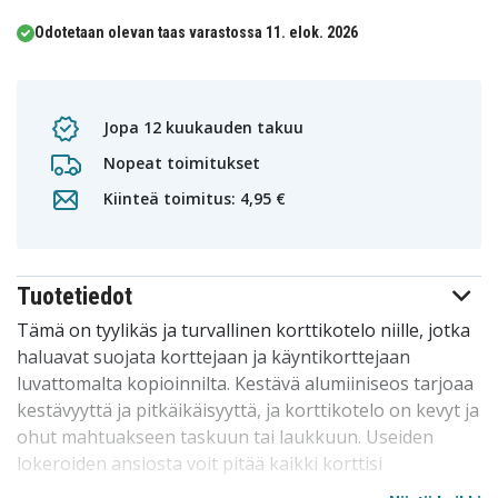
Odotetaan olevan taas varastossa 11. elok. 2026
Jopa 12 kuukauden takuu
Nopeat toimitukset
Kiinteä toimitus: 4,95 €
Tuotetiedot
Tämä on tyylikäs ja turvallinen korttikotelo niille, jotka
haluavat suojata korttejaan ja käyntikorttejaan
luvattomalta kopioinnilta. Kestävä alumiiniseos tarjoaa
kestävyyttä ja pitkäikäisyyttä, ja korttikotelo on kevyt ja
ohut mahtuakseen taskuun tai laukkuun. Useiden
lokeroiden ansiosta voit pitää kaikki korttisi
järjestyksessä, mikä sopii täydellisesti sekä työ- että