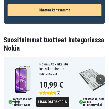
Chattaa kanssamme
Suosituimmat tuotteet kategoriassa
Nokia
Nokia G42 karkaistu
lasi silkkitulostus
näytönsuoja
10,99 €
(2)
Varastossa, heti
Varastossa, heti
LISÄÄ OSTOSKORIIN
valmis
valmis
toimitettavaksi
toimitettavaksi