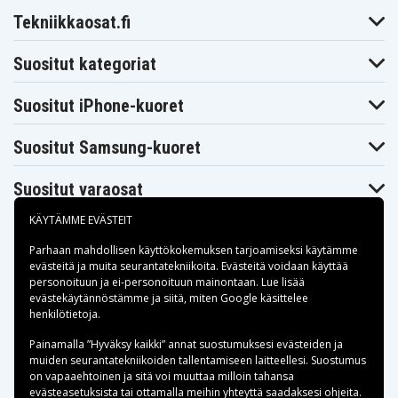
Tekniikkaosat.fi
Suositut kategoriat
Suositut iPhone-kuoret
Suositut Samsung-kuoret
Suositut varaosat
KÄYTÄMME EVÄSTEIT
Parhaan mahdollisen käyttökokemuksen tarjoamiseksi käytämme
evästeitä
ja muita seurantatekniikoita. Evästeitä voidaan käyttää
personoituun ja ei-personoituun mainontaan. Lue lisää
Maksuvaihtoehdot
evästekäytännöstämme ja siitä, miten
Google käsittelee
henkilötietoja
.
Toimitusvaihtoehdot
Painamalla ”Hyväksy kaikki” annat suostumuksesi evästeiden ja
muiden seurantatekniikoiden tallentamiseen laitteellesi. Suostumus
on vapaaehtoinen ja sitä voi muuttaa milloin tahansa
evästeasetuksista tai ottamalla meihin yhteyttä saadaksesi ohjeita.