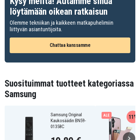
Kysy meiltä! Autamme sinua
löytämään oikean ratkaisun
Olemme tekniikan ja kaikkeen matkapuhelimiin
liittyvän asiantuntijoita.
Chattaa kanssamme
Suosituimmat tuotteet kategoriassa
Samsung
Samsung Original
ALE
11%
Kaukosäädin BN59-
01358C