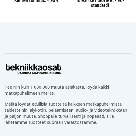
Kiinteä toimitus: 4,95 €
Turvalliset tuotteet - EU-
standardi
Tee niin kuin 1 000 000 muuta asiakasta, löydä kaikki
matkapuhelimeen meiltä!
Meiltä löydät edullisia tuotteita kaikkeen matkapuhelimista
tabletteihin, älykotiin, pelaamiseen, audio- ja videotekniikkaan
ja paljon muuta. Shoppaile turvallisesti ja nopeasti, sillä
lähetämme tuotteet suoraan varastostamme.