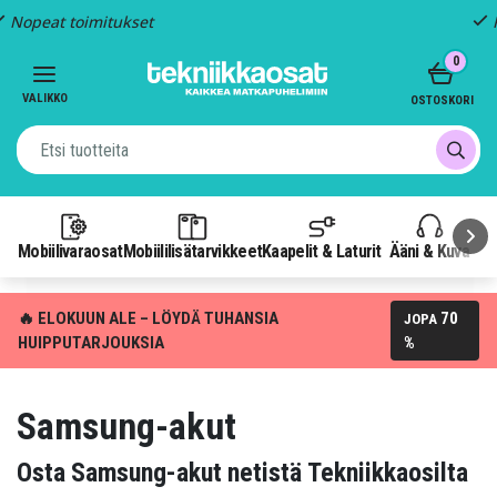
Kiinteä toimitus: 4,95 €
Item
0
3
of
VALIKKO
OSTOSKORI
3
Mobiilivaraosat
Mobiililisätarvikkeet
Kaapelit & Laturit
Ääni & Kuva
P
🔥 ELOKUUN ALE – LÖYDÄ TUHANSIA
70
JOPA
HUIPPUTARJOUKSIA
%
Samsung-akut
Osta Samsung-akut netistä Tekniikkaosilta