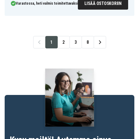
LISÄÄ OSTOSKORIIN
Varastossa, heti valmis toimitettavaksi
1
2
3
8