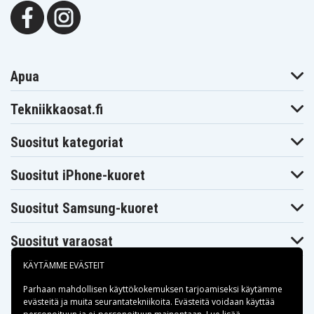
Apua
Tekniikkaosat.fi
Suositut kategoriat
Suositut iPhone-kuoret
Suositut Samsung-kuoret
Suositut varaosat
KÄYTÄMME EVÄSTEIT
Parhaan mahdollisen käyttökokemuksen tarjoamiseksi käytämme
evästeitä
ja muita seurantatekniikoita. Evästeitä voidaan käyttää