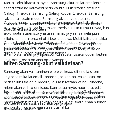
Meiltä Tekniikkaosilta löydät Samsung-akut eri laitemalleihin ja
saat tilattua ne kätevästi netin kautta. Etsit sitten Samsung
Galaxy J1 -akkua, Samsung Galaxy Xcover 2 -akkua, Samsung J5
-akkua tai jotain muuta Samsung-akkua, voit tilata sen
Olet varmaankin huomannut, miten nopeasti mobiililaitteiden
sivustoltamme. Meidän kattavasta valikoimastamme löydät
akut alkavat osoittaa hiipumisen merkkejä. On turhauttavaa, kun
taatusti etsimäsi tuotteen.
akku vaatii lataamista yhä useammin, ja yleensä vielä juuri
silloin, kun ajankohta ei olisi itselle sopiva. Mobiililaitteiden akku
Onneksi tarkka kuluttaja voi ostaa Samsung-akut varaosina.
vaatii vaihtamista yleensä muutaman vuoden käytön jälkeen.
Näin saat laitteellesi lisää käyttöikää, eikä sinun tarvitse
Jotkut vaihtavat tuolloin tyystin uuteen laitteeseen, mikä on
turhautua huonon akun keston kanssa.
aikamoista rahan ja ympäristön tuhlausta. Lisäksi uuden laitteen
käyttöönotossa on aina oma vaivansa.
Miten Samsung-akut vaihdetaan?
Samsung-akun vaihtaminen ei ole vaikeaa, oli sinulla sitten
käytössä mikä laitemalli tahansa. Jos kohtaat vaikeuksia, on
netissä lukuisia ohjevideoita, joissa kuvataan vaihe vaiheelta,
miten akun vaihto onnistuu. Kannattaa myös huomata, että
Jos laitteesi akku alkaa olla jo käyttöikänsä päässä, ei laitetta
löydät meiltä tarvittaessa myös erilaisia työkaluja, esimerkiksi
kannata vaihtaa kokonaan uuteen, kun saat tilattua laadukkaat
akkukannen avaamiseen. Ja jos tarvitset apua oikeanlaisen
Samsung-akut meiltä Tekniikkaosilta. Älä tuskaile enää huonon
tuotteen valinnassa, saat neuvoja ja apua
akunkeston kanssa, vaan tilaa uusi akku!
asiakaspalvelustamme.