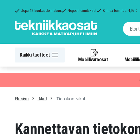
Jopa 12 kuukauden takuu
Nopeat toimitukset
Kiinteä toimitus: 4,95 €
Kaikki tuotteet
Mobiilivaraosat
Mobiilil
Tietokoneakut
Etusivu
Akut
Kannettavan tietoko