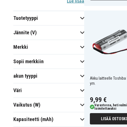
Lue lisää
Tuotetyyppi
Jännite (V)
Merkki
Sopii merkkiin
akun tyyppi
Akku laitteelle Toshi
ym.
Väri
9,99 €
Vaikutus (W)
Varastossa, heti valmi
toimitettavaksi
Kapasiteetti (mAh)
LISÄÄ OSTOSKO