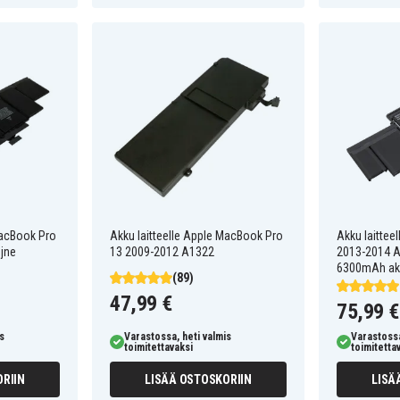
MacBook Pro
Akku laitteelle Apple MacBook Pro
Akku laittee
 jne
13 2009-2012 A1322
2013-2014 A
6300mAh a
(89)
47,99 €
75,99 €
s
Varastossa, heti valmis
Varastossa
toimitettavaksi
toimitetta
RIIN
LISÄÄ OSTOSKORIIN
LISÄ