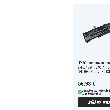
HP 3C kannettavan tie
akku, 45 Wh, 3,95 Ah, Li
RH03045XL-PL, RH03X
56,93 €
Varastossa, heti valmi
toimitettavaksi
LISÄÄ OSTOSKO