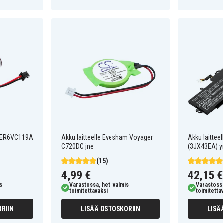
ba ER6VC119A
Akku laitteelle Evesham Voyager
Akku laittee
C720DC jne
(3JX43EA) y
(15)
4,99 €
42,15 €
s
Varastossa, heti valmis
Varastossa
toimitettavaksi
toimitetta
RIIN
LISÄÄ OSTOSKORIIN
LISÄ