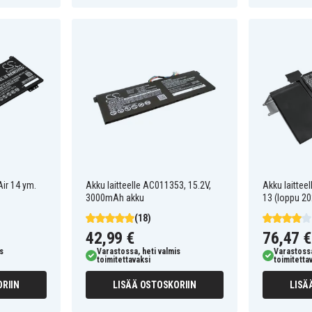
Air 14 ym.
Akku laitteelle AC011353, 15.2V,
Akku laittee
3000mAh akku
13 (loppu 20
(18)
42,99 €
76,47 €
s
Varastossa, heti valmis
Varastossa
toimitettavaksi
toimitetta
RIIN
LISÄÄ OSTOSKORIIN
LISÄ