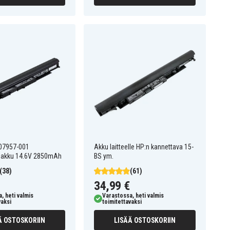
07957-001
Akku laitteelle HP:n kannettava 15-
 akku 14.6V 2850mAh
BS ym.
(38)
(61)
34,99 €
, heti valmis
Varastossa, heti valmis
vaksi
toimitettavaksi
Ä OSTOSKORIIN
LISÄÄ OSTOSKORIIN