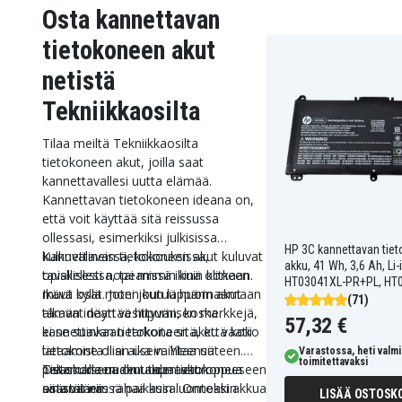
Osta kannettavan
tietokoneen akut
netistä
Tekniikkaosilta
Tilaa meiltä Tekniikkaosilta
tietokoneen akut, joilla saat
kannettavallesi uutta elämää.
Kannettavan tietokoneen ideana on,
että voit käyttää sitä reissussa
ollessasi, esimerkiksi julkisissa
HP 3C kannettavan tie
kulkuvälineissä, kokouksissa,
Kannettavan tietokoneen akut kuluvat
akku, 41 Wh, 3,6 Ah, Li-
opiskellessa, tai missä ikinä olitkaan.
tavallisesti nopeammin kuin koneen
HT03041XL-PR+PL, HT
Ikävä kyllä moni joutuu huomaamaan
muut osat. Joten kun läppärin akut
(71)
tämän idean vesittyvän, koska
alkavat näyttää hiipumisen merkkejä,
57,32 €
kannettavan tietokoneen akku vaatii
ei se suinkaan tarkoita sitä, että koko
lataamista liian usein. Yleensä
tietokone olisi aika vaihtaa uuteen.
Varastossa, heti valmi
toimitettavaksi
pelastuksena on uuden akun
Ostamalla uuden akun tietokoneeseen
Tietokoneen akut tapaavat loppua
ostaminen.
säästät niin rahaa kuin luontoakin.
aina väärässä paikassa. Onneksi akkua
LISÄÄ OSTOSKO