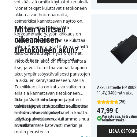
voi säästää omilla käyttötottumuksilla.
Monet tekijät kuluttavat tietokoneen
akkua aivan huomaamatta,
esimerkiksi kannettavan näyttö on
Miten valitsen
todellinen virtasyöppö. Mitä
korkeammalle näytön kirkkaus on
oikeanlaisen
säädetty, sitä enemmän se kuluttaa
akkua. Sammuta näyttö, kun et käytä
tietokoneen akun?
tietokonetta. Sulje myös ohjelmat,
joita et juuri sillä hetkellä tarvitse.
Tietokoneen akut on helppo vaihtaa
itse, ja voit toimittaa vanhat läppärin
akut ympäristöystävällisesti paristojen
ja akkujen keräyspisteeseen. Meillä
Tekniikkaosilla on kattava valikoima
Akku laitteelle HP 800
erilaisia kannettavan tietokoneen
11.4V, 3400mAh akku
akkuja. Voit tilata läppärin akut eri
Tutustu valikoimaamme ja jos
(25)
valmistajien tietokoneille, edulliseen
tarvitset apua, muista, että voit ottaa
47,99 €
hintaan ja vaivattomasti netin kautta.
aina tarvittaessa yhteyttä
Varastossa, heti valmi
Löydät kannettavan akut
asiakaspalveluumme. Autamme sinua
toimitettavaksi
sivustoltamme kätevästi merkin ja
mielellämme.
mallin perusteella.
LISÄÄ OSTOSKO