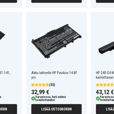
231-141,
Akku laitteelle HP Pavilion 14-BF
HP 240 G4 8
ym.
kannettavan
(55)
32,99 €
43,12 €
s
Varastossa, heti valmis
Varastossa
toimitettavaksi
toimitetta
RIIN
LISÄÄ OSTOSKORIIN
LISÄ