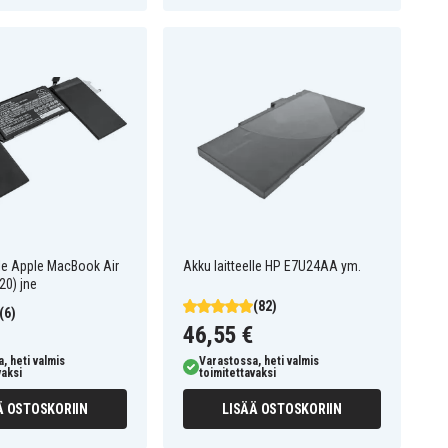
lle Apple MacBook Air
Akku laitteelle HP E7U24AA ym.
20) jne
(82)
(6)
46,55 €
, heti valmis
Varastossa, heti valmis
vaksi
toimitettavaksi
Ä OSTOSKORIIN
LISÄÄ OSTOSKORIIN