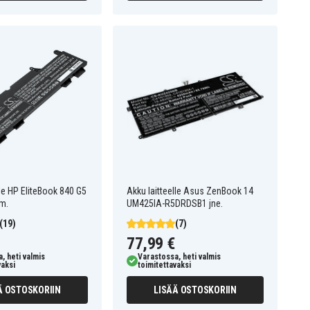
lle HP EliteBook 840 G5
Akku laitteelle Asus ZenBook 14
m.
UM425IA-R5DRDSB1 jne.
(19)
(7)
77,99 €
, heti valmis
Varastossa, heti valmis
vaksi
toimitettavaksi
Ä OSTOSKORIIN
LISÄÄ OSTOSKORIIN