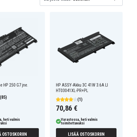
le HP 250 G7 jne.
HP ASSY-Akku 3C 41W 3.6A LI
HT03041XL-PR+PL
(85)
(1)
70,86 €
, heti valmis
Varastossa, heti valmis
vaksi
toimitettavaksi
Ä OSTOSKORIIN
LISÄÄ OSTOSKORIIN