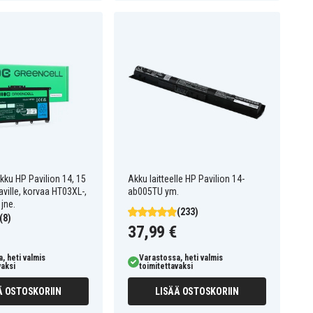
akku HP Pavilion 14, 15
Akku laitteelle HP Pavilion 14-
aville, korvaa HT03XL-,
ab005TU ym.
jne.
(233)
(8)
37,99 €
, heti valmis
Varastossa, heti valmis
vaksi
toimitettavaksi
Ä OSTOSKORIIN
LISÄÄ OSTOSKORIIN