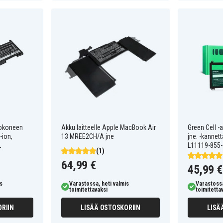
tokoneen
Akku laitteelle Apple MacBook Air
Green Cell -
-ion,
13 MREE2CH/A jne
jne. -kannett
L
L11119-855- 
(1)
64,99 €
45,99 €
s
Varastossa, heti valmis
Varastossa
toimitettavaksi
toimitetta
RIIN
LISÄÄ OSTOSKORIIN
LISÄ