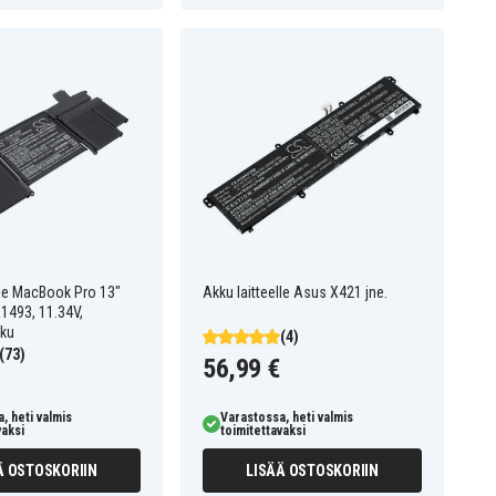
lle MacBook Pro 13"
Akku laitteelle Asus X421 jne.
1493, 11.34V,
kku
(4)
(73)
56,99 €
, heti valmis
Varastossa, heti valmis
vaksi
toimitettavaksi
Ä OSTOSKORIIN
LISÄÄ OSTOSKORIIN