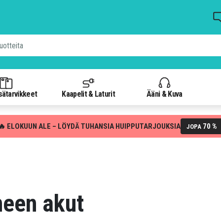
isätarvikkeet
Kaapelit & Laturit
Ääni & Kuva
🔥 ELOKUUN ALE – LÖYDÄ TUHANSIA HUIPPUTARJOUKSIA
70 %
JOPA
neen akut