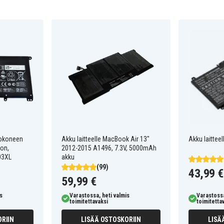
tokoneen
Akku laitteelle MacBook Air 13"
Akku laitteel
ion,
2012-2015 A1496, 7.3V, 5000mAh
03XL
akku
(99)
43,99 €
59,99 €
s
Varastossa, heti valmis
Varastossa
toimitettavaksi
toimitetta
RIIN
LISÄÄ OSTOSKORIIN
LISÄ