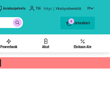
Yritys
|
Yksityishenkilö
Asiakaspalvelu
Tili
FI
0
Ostoskori
Powerbank
Akut
Elokuun Ale