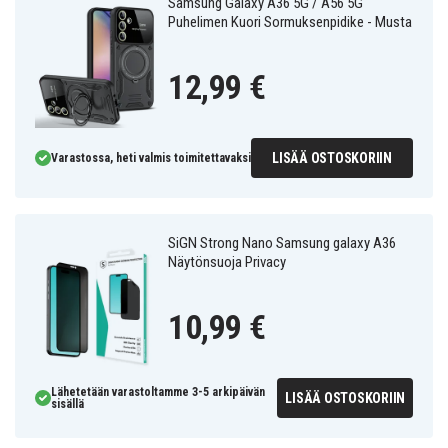
Samsung Galaxy A36 5G / A56 5G
Puhelimen Kuori Sormuksenpidike - Musta
12,99 €
LISÄÄ OSTOSKORIIN
Varastossa, heti valmis toimitettavaksi
SiGN Strong Nano Samsung galaxy A36
Näytönsuoja Privacy
10,99 €
Lähetetään varastoltamme 3-5 arkipäivän
LISÄÄ OSTOSKORIIN
sisällä