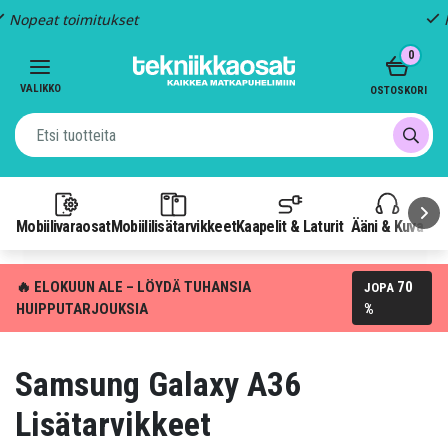
Kiinteä toimitus: 4,95 €
Item
0
3
of
VALIKKO
OSTOSKORI
3
Mobiilivaraosat
Mobiililisätarvikkeet
Kaapelit & Laturit
Ääni & Kuva
P
🔥 ELOKUUN ALE – LÖYDÄ TUHANSIA
70
JOPA
HUIPPUTARJOUKSIA
%
Samsung Galaxy A36
Lisätarvikkeet