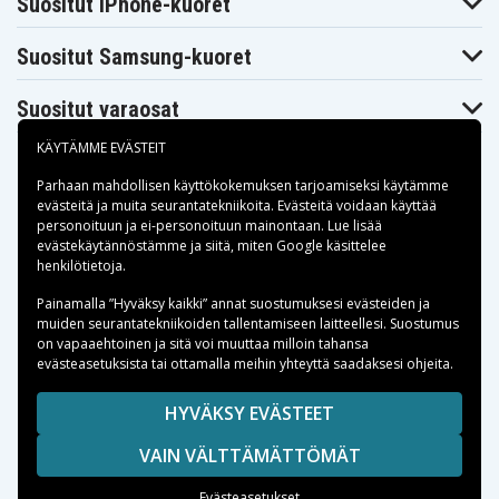
Suositut iPhone-kuoret
Suositut Samsung-kuoret
Suositut varaosat
KÄYTÄMME EVÄSTEIT
Parhaan mahdollisen käyttökokemuksen tarjoamiseksi käytämme
evästeitä
ja muita seurantatekniikoita. Evästeitä voidaan käyttää
personoituun ja ei-personoituun mainontaan. Lue lisää
Maksuvaihtoehdot
evästekäytännöstämme ja siitä, miten
Google käsittelee
henkilötietoja
.
Toimitusvaihtoehdot
Painamalla ”Hyväksy kaikki” annat suostumuksesi evästeiden ja
muiden seurantatekniikoiden tallentamiseen laitteellesi. Suostumus
on vapaaehtoinen ja sitä voi muuttaa milloin tahansa
evästeasetuksista tai ottamalla meihin yhteyttä saadaksesi ohjeita.
Copyright © 2026, Spares Nordic AB
HYVÄKSY EVÄSTEET
SIVULLA MAINITUT TAVARAMERKIT OVAT OMISTAJIENSA
VAIN VÄLTTÄMÄTTÖMÄT
OMAISUUTTA.
Evästeasetukset