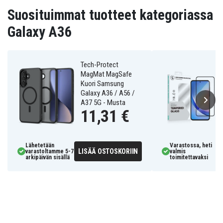
Suosituimmat tuotteet kategoriassa
Galaxy A36
Tech-Protect
MagMat MagSafe
Kuori Samsung
Galaxy A36 / A56 /
A37 5G - Musta
11,31 €
Lähetetään
Varastossa, heti
LISÄÄ OSTOSKORIIN
varastoltamme 5-7
valmis
arkipäivän sisällä
toimitettavaksi