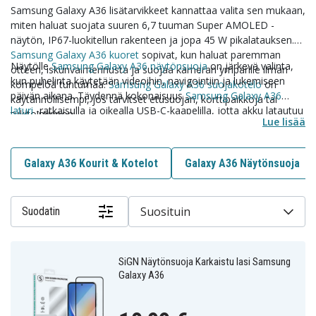
Samsung Galaxy A36 lisätarvikkeet kannattaa valita sen mukaan,
miten haluat suojata suuren 6,7 tuuman Super AMOLED -
näytön, IP67-luokitellun rakenteen ja jopa 45 W pikalatauksen.
Samsung Galaxy A36 kuoret
sopivat, kun haluat paremman
Näytölle
Samsung Galaxy A36 näytönsuoja
on järkevä valinta,
otteen, iskunvaimennusta ja suojaa kameran ympärille ilman
kun puhelinta käytetään videoihin, navigointiin ja lukemiseen
kömpelöä tuntumaa.
Samsung Galaxy A36 suojakotelo
on
päivän aikana. Täydennä kokonaisuus
Samsung Galaxy A36
käytännöllisempi, jos tarvitset etusuojan, korttipaikkoja tai
laturi
-ratkaisulla ja oikealla USB-C-kaapelilla, jotta akku latautuu
tukitoiminnon.
Lue lisää
tehokkaasti kotona, töissä ja matkalla.
Galaxy A36 Kourit & Kotelot
Galaxy A36 Näytönsuoja
Suosituin
Suodatin
SiGN Näytönsuoja Karkaistu lasi Samsung
Galaxy A36