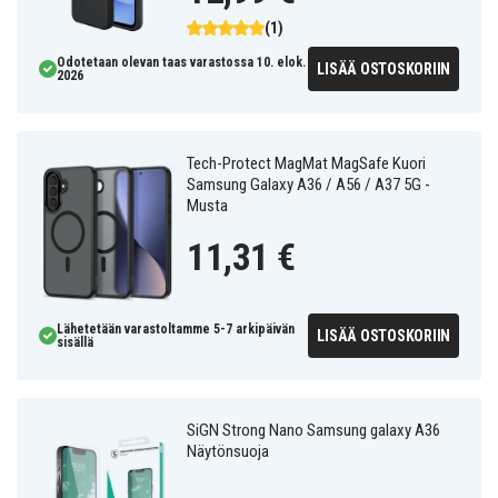
(1)
Odotetaan olevan taas varastossa 10. elok.
LISÄÄ OSTOSKORIIN
2026
Tech-Protect MagMat MagSafe Kuori
Samsung Galaxy A36 / A56 / A37 5G -
Musta
11,31 €
Lähetetään varastoltamme 5-7 arkipäivän
LISÄÄ OSTOSKORIIN
sisällä
SiGN Strong Nano Samsung galaxy A36
Näytönsuoja