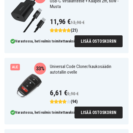
USB-C Virtalähteelle + Kaapeli 2m, 60W -
Musta
11,96 €
13,90 €
(21)
LISÄÄ OSTOSKORIIN
Varastossa, heti valmis toimitettavaksi
Universal Code Cloner/kaukosäädin
ALE
33%
autotallin ovelle
6,61 €
9,90 €
(94)
LISÄÄ OSTOSKORIIN
Varastossa, heti valmis toimitettavaksi