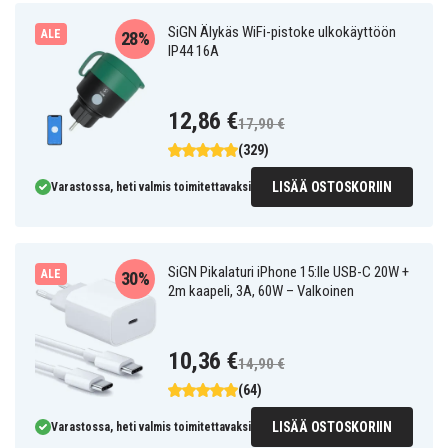
SiGN Älykäs WiFi-pistoke ulkokäyttöön
ALE
28%
IP44 16A
12,86 €
17,90 €
(329)
LISÄÄ OSTOSKORIIN
Varastossa, heti valmis toimitettavaksi
SiGN Pikalaturi iPhone 15:lle USB-C 20W +
ALE
30%
2m kaapeli, 3A, 60W – Valkoinen
10,36 €
14,90 €
(64)
LISÄÄ OSTOSKORIIN
Varastossa, heti valmis toimitettavaksi