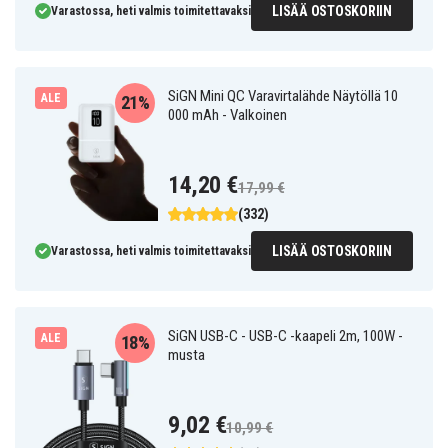
LISÄÄ OSTOSKORIIN
Varastossa, heti valmis toimitettavaksi
SiGN Mini QC Varavirtalähde Näytöllä 10
ALE
21%
000 mAh - Valkoinen
14,20 €
17,99 €
(332)
LISÄÄ OSTOSKORIIN
Varastossa, heti valmis toimitettavaksi
SiGN USB-C - USB-C -kaapeli 2m, 100W -
ALE
18%
musta
9,02 €
10,99 €