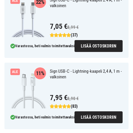
Sign USB-C - Lightning-kaapeli 2.4 A, 1 m -
ALE
22%
valkoinen
7,05 €
8,99 €
(37)
LISÄÄ OSTOSKORIIN
Varastossa, heti valmis toimitettavaksi
Sign USB-C - Lightning-kaapeli 2,4 A, 1 m -
ALE
11%
valkoinen
7,95 €
8,90 €
(83)
LISÄÄ OSTOSKORIIN
Varastossa, heti valmis toimitettavaksi