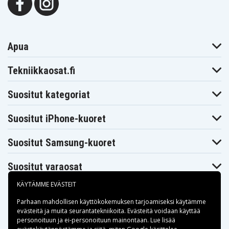
Apua
Tekniikkaosat.fi
Suositut kategoriat
Suositut iPhone-kuoret
Suositut Samsung-kuoret
Suositut varaosat
KÄYTÄMME EVÄSTEIT
Parhaan mahdollisen käyttökokemuksen tarjoamiseksi käytämme
evästeitä
ja muita seurantatekniikoita. Evästeitä voidaan käyttää
personoituun ja ei-personoituun mainontaan. Lue lisää
Maksuvaihtoehdot