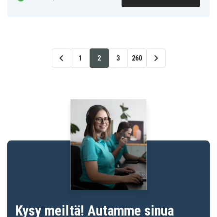
1
2
3
260
Kysy meiltä! Autamme sinua