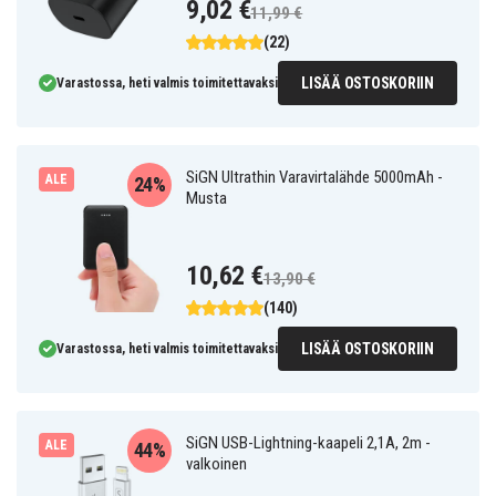
9,02 €
11,99 €
(22)
LISÄÄ OSTOSKORIIN
Varastossa, heti valmis toimitettavaksi
SiGN Ultrathin Varavirtalähde 5000mAh -
ALE
24%
Musta
10,62 €
13,90 €
(140)
LISÄÄ OSTOSKORIIN
Varastossa, heti valmis toimitettavaksi
SiGN USB-Lightning-kaapeli 2,1A, 2m -
ALE
44%
valkoinen