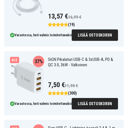
13,57 €
16,99 €
(19)
LISÄÄ OSTOSKORIIN
Varastossa, heti valmis toimitettavaksi
SiGN Pikalaturi USB-C & 3xUSB-A, PD &
ALE
37%
QC 3.0, 36W - Valkoinen
7,50 €
11,90 €
(300)
LISÄÄ OSTOSKORIIN
Varastossa, heti valmis toimitettavaksi