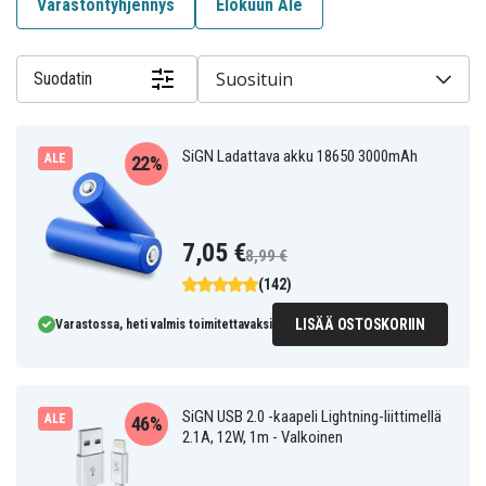
Varastontyhjennys
Elokuun Ale
Suosituin
Suodatin
SiGN Ladattava akku 18650 3000mAh
ALE
22%
7,05 €
8,99 €
(142)
LISÄÄ OSTOSKORIIN
Varastossa, heti valmis toimitettavaksi
SiGN USB 2.0 -kaapeli Lightning-liittimellä
ALE
46%
2.1A, 12W, 1m - Valkoinen