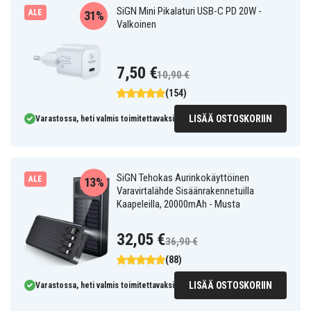
SiGN Mini Pikalaturi USB-C PD 20W -
ALE
31%
Valkoinen
7,50 €
10,90 €
(154)
LISÄÄ OSTOSKORIIN
Varastossa, heti valmis toimitettavaksi
SiGN Tehokas Aurinkokäyttöinen
ALE
13%
Varavirtalähde Sisäänrakennetuilla
Kaapeleilla, 20000mAh - Musta
32,05 €
36,90 €
(88)
LISÄÄ OSTOSKORIIN
Varastossa, heti valmis toimitettavaksi