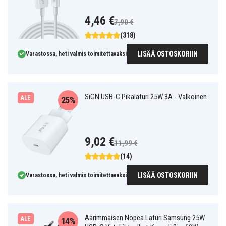
4,46 €
7,90 €
(318)
LISÄÄ OSTOSKORIIN
Varastossa, heti valmis toimitettavaksi
SiGN USB-C Pikalaturi 25W 3A - Valkoinen
ALE
25%
9,02 €
11,99 €
(14)
LISÄÄ OSTOSKORIIN
Varastossa, heti valmis toimitettavaksi
Äärimmäisen Nopea Laturi Samsung 25W
ALE
14%