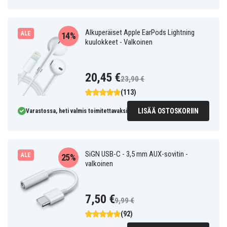
Alkuperäiset Apple EarPods Lightning
ALE
14%
kuulokkeet - Valkoinen
20,45 €
23,90 €
(113)
LISÄÄ OSTOSKORIIN
Varastossa, heti valmis toimitettavaksi
SiGN USB-C - 3,5 mm AUX-sovitin -
ALE
25%
valkoinen
7,50 €
9,99 €
(92)