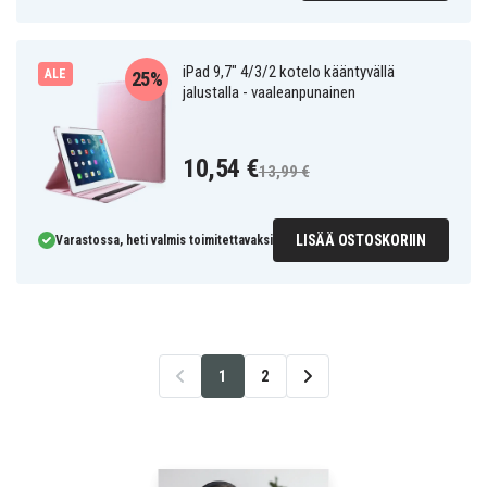
iPad 9,7" 4/3/2 kotelo kääntyvällä
ALE
25%
jalustalla - vaaleanpunainen
10,54 €
13,99 €
LISÄÄ OSTOSKORIIN
Varastossa, heti valmis toimitettavaksi
1
2