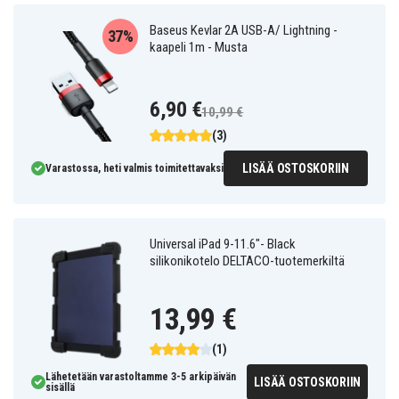
Baseus Kevlar 2A USB-A/ Lightning -
37%
kaapeli 1m - Musta
6,90 €
10,99 €
(3)
LISÄÄ OSTOSKORIIN
Varastossa, heti valmis toimitettavaksi
Universal iPad 9-11.6"- Black
silikonikotelo DELTACO-tuotemerkiltä
13,99 €
(1)
Lähetetään varastoltamme 3-5 arkipäivän
LISÄÄ OSTOSKORIIN
sisällä