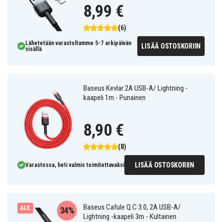
8,99 €
(6)
Lähetetään varastoltamme 5-7 arkipäivän
LISÄÄ OSTOSKORIIN
sisällä
Baseus Kevlar 2A USB-A/ Lightning -
kaapeli 1m - Punainen
8,90 €
(8)
LISÄÄ OSTOSKORIIN
Varastossa, heti valmis toimitettavaksi
Baseus Cafule Q.C 3.0, 2A USB-A/
ALE
34%
Lightning -kaapeli 3m - Kultainen