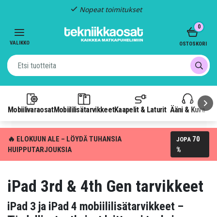
Kiinteä toimitus: 4,95 €
Item
0
3
of
VALIKKO
OSTOSKORI
3
Mobiilivaraosat
Mobiililisätarvikkeet
Kaapelit & Laturit
Ääni & Kuva
P
🔥 ELOKUUN ALE – LÖYDÄ TUHANSIA
70
JOPA
HUIPPUTARJOUKSIA
%
iPad 3rd & 4th Gen tarvikkeet
iPad 3 ja iPad 4 mobiililisätarvikkeet –