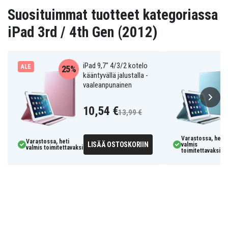
Suosituimmat tuotteet kategoriassa
iPad 3rd / 4th Gen (2012)
iPad 9,7" 4/3/2 kotelo
ALE
25%
kääntyvällä jalustalla -
vaaleanpunainen
10,54 €
13,99 €
Varastossa, heti
Varastossa, heti
LISÄÄ OSTOSKORIIN
valmis
valmis toimitettavaksi
toimitettavaksi