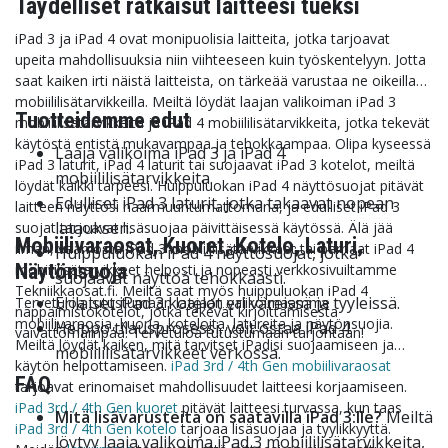
Täydelliset ratkaisut laitteesi tueksi
iPad 3 ja iPad 4 ovat monipuolisia laitteita, jotka tarjoavat
upeita mahdollisuuksia niin viihteeseen kuin työskentelyyn. Jotta
saat kaiken irti näistä laitteista, on tärkeää varustaa ne oikeilla
mobiililisätarvikkeilla. Meiltä löydät laajan valikoiman iPad 3
Tuotteidemme edut
mobiililisätarvikkeita ja iPad 4 mobiililisätarvikkeita, jotka tekevät
käytöstä entistä mukavampaa ja tehokkaampaa. Olipa kyseessä
Laaja valikoima iPad 3 ja iPad 4
iPad 3 laturit, iPad 4 laturit tai suojaavat iPad 3 kotelot, meiltä
mobiililisätarvikkeita.
löydät kaikki tarpeesi. Huippuluokan iPad 4 näyttösuojat pitävät
Edulliset iPad 3 laturit, jotka takaavat nopean
laitteen näyttösi naarmuuntumattomana, ja edulliset iPad 3
latauksen.
suojat tarjoavat lisäsuojaa päivittäisessä käytössä. Älä jää
Mobiilivaraosat, Kuoret, Kotelo, Laturi,
ilman, vaan osta iPad 3 mobiililisätarvikkeet tai parhaat iPad 4
Huippuluokan iPad 4 näyttösuojat, jotka
Näytönsuoja
mobiililisätarvikkeet helposti ja nopeasti verkkosivuiltamme
suojaavat näyttöä tehokkaasti.
Tekniikkaosat.fi. Meiltä saat myös huippuluokan iPad 4
Erilaiset iPad 3 kotelot eri väreissä ja tyyleissä.
Tervetuloa tutustumaan laajaan valikoimaamme
näppäimistökotelot, jotka tekevät kirjoittamisesta
mobiilivaraosia, kuoria, koteloita, latureita ja näytönsuojia.
Helppo tilausprosessi, voit ostaa iPad 4
vaivattomampaa. Tervetuloa tutustumaan tarjontaan!
Meiltä löydät kaiken, mitä tarvitset iPadisi suojaamiseen ja
mobiililisätarvikkeet verkossa.
käytön helpottamiseen.
iPad 3rd / 4th Gen mobiilivaraosat
FAQ
tarjoavat erinomaiset mahdollisuudet laitteesi korjaamiseen.
iPad 3rd / 4th Gen kuoret
pitävät laitteesi turvassa, kun taas
Mitä lisävarusteita on saatavilla iPad 3:lle?
Meiltä
iPad 3rd / 4th Gen kotelo
tarjoaa lisäsuojaa ja tyylikkyyttä.
löytyy laaja valikoima iPad 3 mobiililisätarvikkeita,