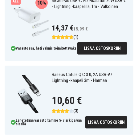
SiGN iPad USB-C PD Pikalaturi 20W USB-C
ALE
10%
- Lightning -kaapelilla, 1m - Valkoinen
14,37 €
15,99 €
(1)
LISÄÄ OSTOSKORIIN
Varastossa, heti valmis toimitettavaksi
Baseus Cafule Q.C 3.0, 2A USB-A/
Lightning -kaapeli 3m - Harmaa
10,60 €
(3)
Lähetetään varastoltamme 5-7 arkipäivän
LISÄÄ OSTOSKORIIN
sisällä