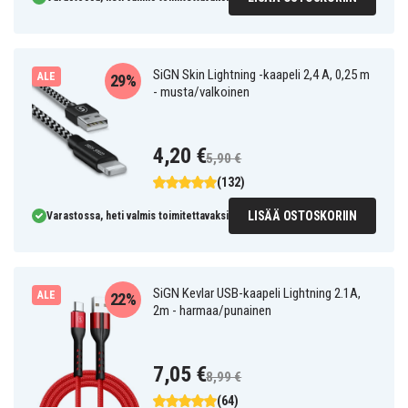
SiGN Skin Lightning -kaapeli 2,4 A, 0,25 m
ALE
29%
- musta/valkoinen
4,20 €
5,90 €
(132)
LISÄÄ OSTOSKORIIN
Varastossa, heti valmis toimitettavaksi
SiGN Kevlar USB-kaapeli Lightning 2.1A,
ALE
22%
2m - harmaa/punainen
7,05 €
8,99 €
(64)