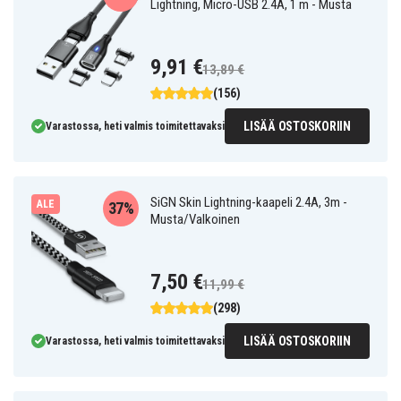
Lightning, Micro-USB 2.4A, 1 m - Musta
9,91 €
13,89 €
(156)
LISÄÄ OSTOSKORIIN
Varastossa, heti valmis toimitettavaksi
SiGN Skin Lightning-kaapeli 2.4A, 3m -
ALE
37%
Musta/Valkoinen
7,50 €
11,99 €
(298)
LISÄÄ OSTOSKORIIN
Varastossa, heti valmis toimitettavaksi