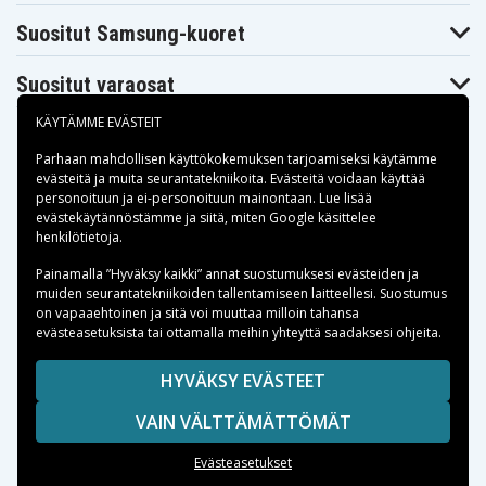
Suositut Samsung-kuoret
Suositut varaosat
KÄYTÄMME EVÄSTEIT
Parhaan mahdollisen käyttökokemuksen tarjoamiseksi käytämme
evästeitä
ja muita seurantatekniikoita. Evästeitä voidaan käyttää
personoituun ja ei-personoituun mainontaan. Lue lisää
Maksuvaihtoehdot
evästekäytännöstämme ja siitä, miten
Google käsittelee
henkilötietoja
.
Toimitusvaihtoehdot
Painamalla ”Hyväksy kaikki” annat suostumuksesi evästeiden ja
muiden seurantatekniikoiden tallentamiseen laitteellesi. Suostumus
on vapaaehtoinen ja sitä voi muuttaa milloin tahansa
evästeasetuksista tai ottamalla meihin yhteyttä saadaksesi ohjeita.
Copyright © 2026, Spares Nordic AB
HYVÄKSY EVÄSTEET
SIVULLA MAINITUT TAVARAMERKIT OVAT OMISTAJIENSA
VAIN VÄLTTÄMÄTTÖMÄT
OMAISUUTTA.
Evästeasetukset