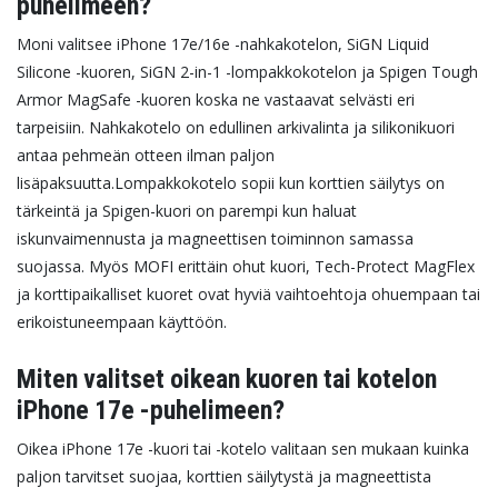
puhelimeen?
Moni valitsee iPhone 17e/16e -nahkakotelon, SiGN Liquid
Silicone -kuoren, SiGN 2-in-1 -lompakkokotelon ja Spigen Tough
Armor MagSafe -kuoren koska ne vastaavat selvästi eri
tarpeisiin. Nahkakotelo on edullinen arkivalinta ja silikonikuori
antaa pehmeän otteen ilman paljon
lisäpaksuutta.
Lompakkokotelo sopii kun korttien säilytys on
tärkeintä ja Spigen-kuori on parempi kun haluat
iskunvaimennusta ja magneettisen toiminnon samassa
suojassa. Myös MOFI erittäin ohut kuori, Tech-Protect MagFlex
ja korttipaikalliset kuoret ovat hyviä vaihtoehtoja ohuempaan tai
erikoistuneempaan käyttöön.
Miten valitset oikean kuoren tai kotelon
iPhone 17e -puhelimeen?
Oikea iPhone 17e -kuori tai -kotelo valitaan sen mukaan kuinka
paljon tarvitset suojaa, korttien säilytystä ja magneettista