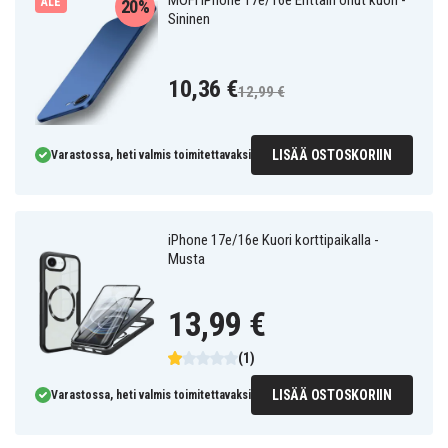
MOFI iPhone 17e/16e Erittäin ohut kuori -
ALE
20%
Sininen
10,36 €
12,99 €
LISÄÄ OSTOSKORIIN
Varastossa, heti valmis toimitettavaksi
iPhone 17e/16e Kuori korttipaikalla -
Musta
13,99 €
(1)
LISÄÄ OSTOSKORIIN
Varastossa, heti valmis toimitettavaksi