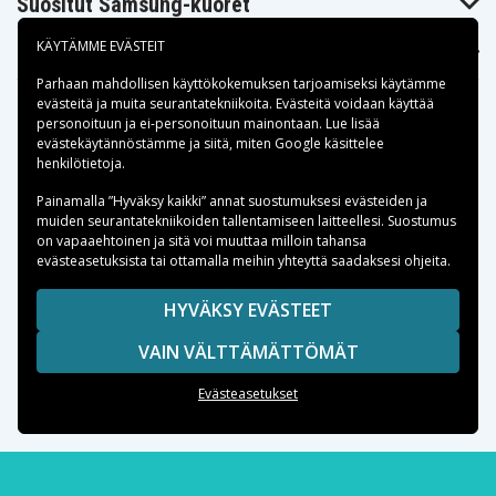
Suositut Samsung-kuoret
KÄYTÄMME EVÄSTEIT
Suositut varaosat
Parhaan mahdollisen käyttökokemuksen tarjoamiseksi käytämme
evästeitä
ja muita seurantatekniikoita. Evästeitä voidaan käyttää
personoituun ja ei-personoituun mainontaan. Lue lisää
evästekäytännöstämme ja siitä, miten
Google käsittelee
henkilötietoja
.
Maksuvaihtoehdot
Painamalla ”Hyväksy kaikki” annat suostumuksesi evästeiden ja
muiden seurantatekniikoiden tallentamiseen laitteellesi. Suostumus
on vapaaehtoinen ja sitä voi muuttaa milloin tahansa
Toimitusvaihtoehdot
evästeasetuksista tai ottamalla meihin yhteyttä saadaksesi ohjeita.
HYVÄKSY EVÄSTEET
VAIN VÄLTTÄMÄTTÖMÄT
Copyright © 2026, Spares Nordic AB
SIVULLA MAINITUT TAVARAMERKIT OVAT OMISTAJIENSA
Evästeasetukset
OMAISUUTTA.