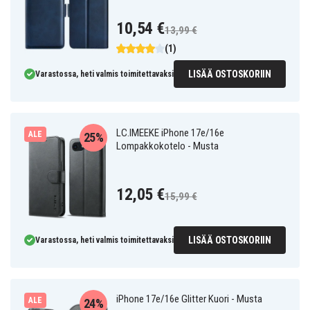
10,54 €
13,99 €
(1)
LISÄÄ OSTOSKORIIN
Varastossa, heti valmis toimitettavaksi
LC.IMEEKE iPhone 17e/16e
ALE
25%
Lompakkokotelo - Musta
12,05 €
15,99 €
LISÄÄ OSTOSKORIIN
Varastossa, heti valmis toimitettavaksi
iPhone 17e/16e Glitter Kuori - Musta
ALE
24%