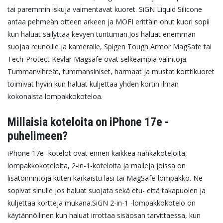
tai paremmin iskuja vaimentavat kuoret. SiGN Liquid Silicone
antaa pehmeän otteen arkeen ja MOFI erittäin ohut kuori sopii
kun haluat säilyttää kevyen tuntuman.
Jos haluat enemmän
suojaa reunoille ja kameralle, Spigen Tough Armor MagSafe tai
Tech-Protect Kevlar Magsafe ovat selkeämpiä valintoja.
Tummanvihreät, tummansiniset, harmaat ja mustat korttikuoret
toimivat hyvin kun haluat kuljettaa yhden kortin ilman
kokonaista lompakkokoteloa.
Millaisia koteloita on iPhone 17e -
puhelimeen?
iPhone 17e -kotelot ovat ennen kaikkea nahkakoteloita,
lompakkokoteloita, 2-in-1-koteloita ja malleja joissa on
lisätoimintoja kuten karkaistu lasi tai MagSafe-lompakko. Ne
sopivat sinulle jos haluat suojata sekä etu- että takapuolen ja
kuljettaa kortteja mukana.
SiGN 2-in-1 -lompakkokotelo on
käytännöllinen kun haluat irrottaa sisäosan tarvittaessa, kun