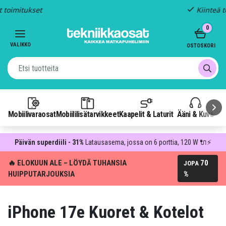
Kiinteä toimitus: 4,95 €
Item
0
3
of
VALIKKO
OSTOSKORI
3
Mobiilivaraosat
Mobiililisätarvikkeet
Kaapelit & Laturit
Ääni & Kuva
P
Päivän superdiili - 31%
Latausasema, jossa on 6 porttia, 120 W 🔌⚡
🔥 ELOKUUN ALE – LÖYDÄ TUHANSIA
70
JOPA
HUIPPUTARJOUKSIA
%
iPhone 17e Kuoret & Kotelot