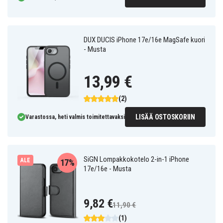
DUX DUCIS iPhone 17e/16e MagSafe kuori
- Musta
13,99 €
(2)
LISÄÄ OSTOSKORIIN
Varastossa, heti valmis toimitettavaksi
SiGN Lompakkokotelo 2-in-1 iPhone
ALE
17%
17e/16e - Musta
9,82 €
11,90 €
(1)