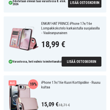
Odotetaan olevan taas varastossa 8. elok.
LISÄÄ OSTOSKORIIN
2026
ENKAY HAT PRINCE iPhone 17e/16e
Lompakkokotelo karkaistulla suojalasilla
- Vaaleanpunainen
18,99 €
LISÄÄ OSTOSKORIIN
Varastossa, heti valmis toimitettavaksi
iPhone 17e/16e Kuori Korttipidike - Ruusu
ALE
19%
kultaa
15,09 €
18,71 €