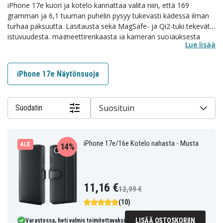
iPhone 17e kuori ja kotelo kannattaa valita niin, että 169
gramman ja 6,1 tuuman puhelin pysyy tukevasti kädessä ilman
turhaa paksuutta. Lasitausta sekä MagSafe- ja Qi2-tuki tekevät
istuvuudesta, magneettirenkaasta ja kameran suojauksesta
Lue lisää
erityisen tärkeitä.
Valikoimastamme voit valita silikonikuoria, erittäin ohuita kuoria,
iPhone 17e Näytönsuoja
MagSafe-kuoria, korttipaikallisia kuoria, glittermalleja ja
lompakkokoteloita useissa tyyleissä. Valitse sopiva kuori tai
kotelo sen mukaan painotatko keveyttä, korttien säilytystä,
Suosituin
Suodatin
magneettista yhteensopivuutta vai parempaa iskunvaimennusta
alempana sivulla.
iPhone 17e/16e Kotelo nahasta - Musta
ALE
14%
11,16 €
12,99 €
(10)
LISÄÄ OSTOSKORIIN
Varastossa, heti valmis toimitettavaksi