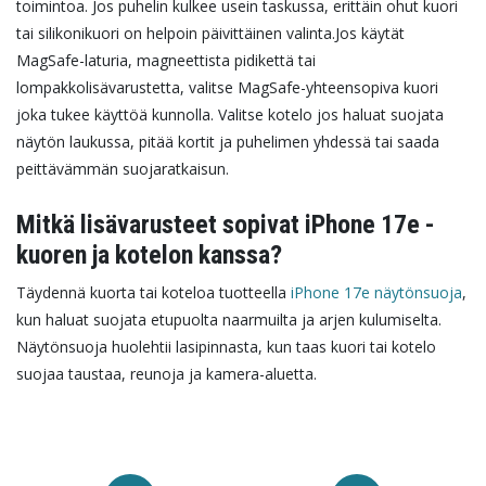
toimintoa. Jos puhelin kulkee usein taskussa, erittäin ohut kuori
tai silikonikuori on helpoin päivittäinen valinta.
Jos käytät
MagSafe-laturia, magneettista pidikettä tai
lompakkolisävarustetta, valitse MagSafe-yhteensopiva kuori
joka tukee käyttöä kunnolla. Valitse kotelo jos haluat suojata
näytön laukussa, pitää kortit ja puhelimen yhdessä tai saada
peittävämmän suojaratkaisun.
Mitkä lisävarusteet sopivat iPhone 17e -
kuoren ja kotelon kanssa?
Täydennä kuorta tai koteloa tuotteella
iPhone 17e näytönsuoja
,
kun haluat suojata etupuolta naarmuilta ja arjen kulumiselta.
Näytönsuoja huolehtii lasipinnasta, kun taas kuori tai kotelo
suojaa taustaa, reunoja ja kamera-aluetta.