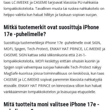
taas LC.IMEEKE ja CASEME tarjoavat klassisia PU-nahkaisia
lompakkokoteloita. Tavallinen musta tai ruskea nahkakotelo on
helppo valinta kun haluat hillityn ja taskuun sopivan suojan.
Mitkä tuotemerkit ovat suosittuja iPhone
17e -puhelimelle?
Suosittuja tuotemerkkejä iPhone 17e -puhelimelle ovat SiGN,
MOFI, Spigen, Tech-Protect, ENKAY HAT PRINCE, LC.IMEEKE ja
CASEME. SiGN kattaa sekä silikonikuoria että 2-in-1-
lompakkokoteloita, MOFI keskittyy erittäin ohuisiin kuoriin ja
Spigen sopii vahvempaa suojaa hakevalle.
Tech-Protect näkyy
MagSafe-kuorissa joissa toiminnallisuus on keskiössä, kun taas
CASEME ja LC.IMEEKE sopivat paremmin klassista nahkatyyliä
etsivälle. ENKAY HAT PRINCE on kiinnostava silloin kun haluat
värikkäämmän lompakkokotelon ja lisäsuojaa etupuolelle.
Mitä tuotteita moni valitsee iPhone 17e -