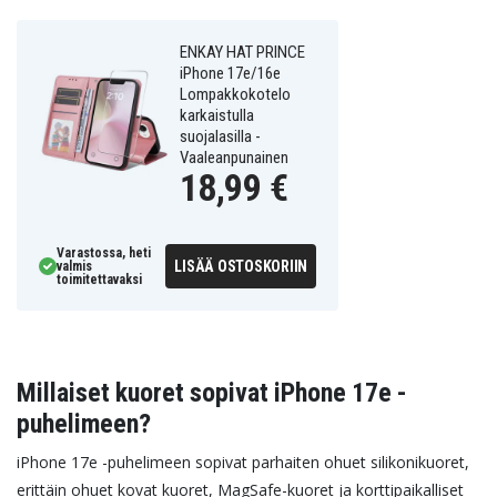
ENKAY HAT PRINCE
iPhone 17e/16e
Lompakkokotelo
karkaistulla
suojalasilla -
Vaaleanpunainen
18,99 €
Varastossa, heti
LISÄÄ OSTOSKORIIN
valmis
toimitettavaksi
Millaiset kuoret sopivat iPhone 17e -
puhelimeen?
iPhone 17e -puhelimeen sopivat parhaiten ohuet silikonikuoret,
erittäin ohuet kovat kuoret, MagSafe-kuoret ja korttipaikalliset