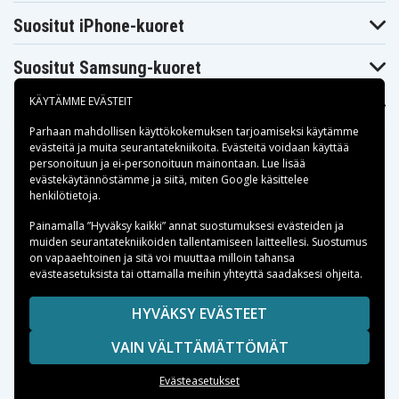
Suositut iPhone-kuoret
Suositut Samsung-kuoret
KÄYTÄMME EVÄSTEIT
Suositut varaosat
Parhaan mahdollisen käyttökokemuksen tarjoamiseksi käytämme
evästeitä
ja muita seurantatekniikoita. Evästeitä voidaan käyttää
personoituun ja ei-personoituun mainontaan. Lue lisää
evästekäytännöstämme ja siitä, miten
Google käsittelee
henkilötietoja
.
Maksuvaihtoehdot
Painamalla ”Hyväksy kaikki” annat suostumuksesi evästeiden ja
muiden seurantatekniikoiden tallentamiseen laitteellesi. Suostumus
on vapaaehtoinen ja sitä voi muuttaa milloin tahansa
Toimitusvaihtoehdot
evästeasetuksista tai ottamalla meihin yhteyttä saadaksesi ohjeita.
HYVÄKSY EVÄSTEET
VAIN VÄLTTÄMÄTTÖMÄT
Copyright © 2026, Spares Nordic AB
SIVULLA MAINITUT TAVARAMERKIT OVAT OMISTAJIENSA
Evästeasetukset
OMAISUUTTA.