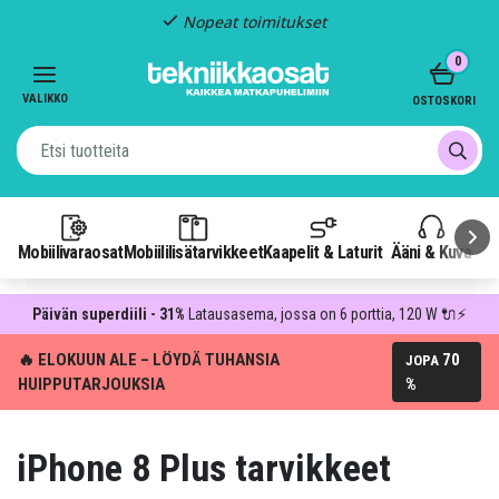
Kiinteä toimitus: 4,95 €
Item
0
3
of
VALIKKO
OSTOSKORI
3
Mobiilivaraosat
Mobiililisätarvikkeet
Kaapelit & Laturit
Ääni & Kuva
P
Päivän superdiili - 31%
Latausasema, jossa on 6 porttia, 120 W 🔌⚡
🔥 ELOKUUN ALE – LÖYDÄ TUHANSIA
70
JOPA
HUIPPUTARJOUKSIA
%
iPhone 8 Plus tarvikkeet