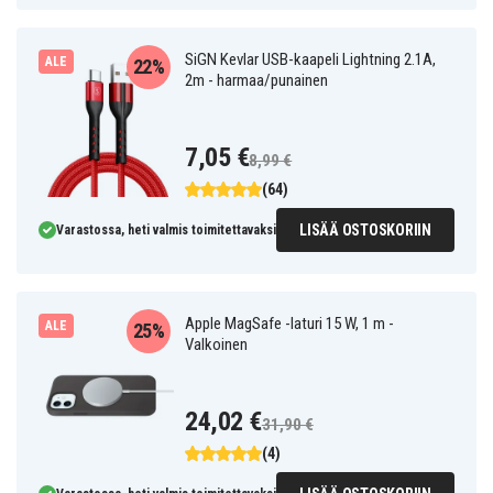
SiGN Kevlar USB-kaapeli Lightning 2.1A,
ALE
22%
2m - harmaa/punainen
7,05 €
8,99 €
(64)
LISÄÄ OSTOSKORIIN
Varastossa, heti valmis toimitettavaksi
Apple MagSafe -laturi 15 W, 1 m -
ALE
25%
Valkoinen
24,02 €
31,90 €
(4)