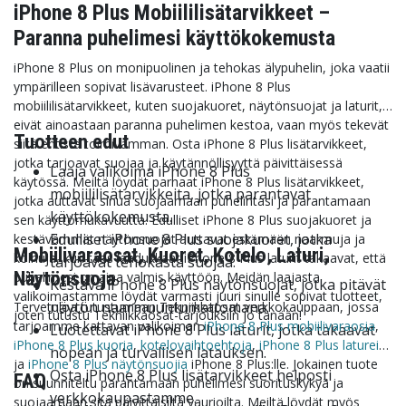
iPhone 8 Plus Mobiililisätarvikkeet –
Paranna puhelimesi käyttökokemusta
iPhone 8 Plus on monipuolinen ja tehokas älypuhelin, joka vaatii
ympärilleen sopivat lisävarusteet. iPhone 8 Plus
mobiililisätarvikkeet, kuten suojakuoret, näytönsuojat ja laturit,
eivät ainoastaan paranna puhelimen kestoa, vaan myös tekevät
Tuotteen edut
siitä entistä toimivamman. Osta iPhone 8 Plus lisätarvikkeet,
jotka tarjoavat suojaa ja käytännöllisyyttä päivittäisessä
Laaja valikoima iPhone 8 Plus
käytössä. Meiltä löydät parhaat iPhone 8 Plus lisätarvikkeet,
mobiililisätarvikkeita, jotka parantavat
jotka auttavat sinua suojaamaan puhelintasi ja parantamaan
käyttökokemusta.
sen käyttömukavuutta. Edulliset iPhone 8 Plus suojakuoret ja
Edulliset iPhone 8 Plus suojakuoret, jotka
kestävämmät näytönsuojat auttavat estämään naarmuja ja
Mobiilivaraosat, Kuoret, Kotelo, Laturi,
kolhuja, kun taas laadukkaat iPhone 8 Plus laturit takaavat, että
tarjoavat tehokasta suojaa.
Näytönsuoja
puhelimesi on aina valmis käyttöön. Meidän laajasta
Kestävä iPhone 8 Plus näytönsuojat, jotka pitävät
valikoimastamme löydät varmasti juuri sinulle sopivat tuotteet,
näytön naarmuuntumattomana.
Tervetuloa tutustumaan Tekniikkaosat verkkokauppaan, jossa
joten tutustu Tekniikkaosat-tarjouksiin jo tänään!
tarjoamme kattavan valikoiman
iPhone 8 Plus mobiilivaraosia
,
Luotettavat iPhone 8 Plus laturit, jotka takaavat
iPhone 8 Plus kuoria
,
kotelovaihtoehtoja
,
iPhone 8 Plus latureita
nopean ja turvallisen latauksen.
ja
iPhone 8 Plus näytönsuojia
iPhone 8 Plus:lle. Jokainen tuote
Osta iPhone 8 Plus lisätarvikkeet helposti
FAQ
on suunniteltu parantamaan puhelimesi suorituskykyä ja
verkkokaupastamme.
suojaamaan sitä päivittäisiltä vaurioilta. Meiltä löydät myös