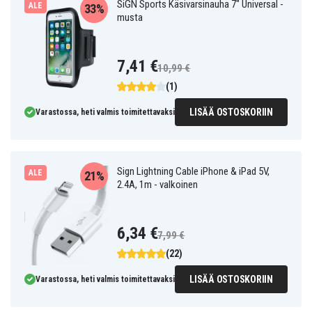
SiGN Sports Käsivarsinauha 7" Universal -
ALE
33%
musta
7,41 €
10,99 €
(1)
LISÄÄ OSTOSKORIIN
Varastossa, heti valmis toimitettavaksi
Sign Lightning Cable iPhone & iPad 5V,
ALE
21%
2.4A, 1m - valkoinen
6,34 €
7,99 €
(22)
LISÄÄ OSTOSKORIIN
Varastossa, heti valmis toimitettavaksi