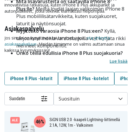
Mitä lisävarusteita on saatavilla iPhone 8
innovatiivisia ratkaisuja, kuten iPhone 8 Plus akkupankit ja
Plus:lle?
Meiltä löydät laajan valikoiman iPhone 8
autonpidikkeet, jotka tekevät elämästäsi helpompaa.
Plus mobiililisätarvikkeita, kuten suojakuoret,
laturit ja näytönsuojat.
Asiakaspalvelu
Myyttekö varaosia iPhone 8 Plus:een?
Kyllä,
Jos sinulla on kysyttävää tai tarvitset apua,
tarjoamme monia varaosia, joilla voit korjata rikki
ota yhteyttä
asiakaspalveluun
. Meidän tiimimme on valmis auttamaan sinua
menneet komponentit.
kaikissa kysymyksissäsi!
Onko teillä edullisia iPhone 8 Plus suojakuoria?
Kyllä, meiltä löydät edulliset iPhone 8 Plus
Lue lisää
suojakuoret, jotka tarjoavat erinomaisen suojan.
Kuinka nopeasti toimitatte tuotteet?
iPhone 8 Plus -laturit
iPhone 8 Plus -kotelot
iPhon
Tarjoamme nopean toimituksen Suomessa. Tilaa
tänään ja saat tuotteesi nopeasti.
Suosituin
Suodatin
SiGN USB 2.0 -kaapeli Lightning-liittimellä
ALE
46%
2.1A, 12W, 1m - Valkoinen