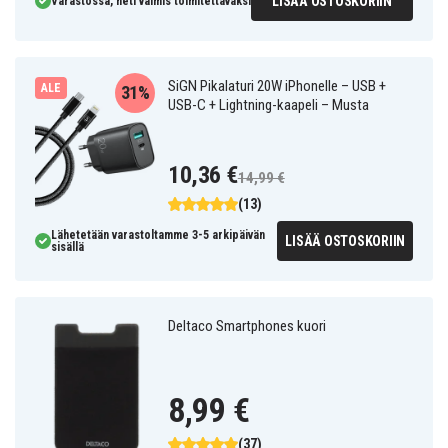
LISÄÄ OSTOSKORIIN
Varastossa, heti valmis toimitettavaksi
SiGN Pikalaturi 20W iPhonelle – USB +
ALE
31%
USB-C + Lightning-kaapeli – Musta
10,36 €
14,99 €
(13)
Lähetetään varastoltamme 3-5 arkipäivän
LISÄÄ OSTOSKORIIN
sisällä
Deltaco Smartphones kuori
8,99 €
(37)