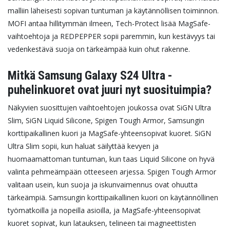
malliin läheisesti sopivan tuntuman ja käytännöllisen toiminnon.
MOFI antaa hillitymmän ilmeen, Tech-Protect lisää MagSafe-
vaihtoehtoja ja REDPEPPER sopii paremmin, kun kestävyys tai
vedenkestävä suoja on tärkeämpää kuin ohut rakenne.
Mitkä Samsung Galaxy S24 Ultra -
puhelinkuoret ovat juuri nyt suosituimpia?
Näkyvien suosittujen vaihtoehtojen joukossa ovat SiGN Ultra
Slim, SiGN Liquid Silicone, Spigen Tough Armor, Samsungin
korttipaikallinen kuori ja MagSafe-yhteensopivat kuoret. SiGN
Ultra Slim sopii, kun haluat säilyttää kevyen ja
huomaamattoman tuntuman, kun taas Liquid Silicone on hyvä
valinta pehmeämpään otteeseen arjessa.
Spigen Tough Armor
valitaan usein, kun suoja ja iskunvaimennus ovat ohuutta
tärkeämpiä. Samsungin korttipaikallinen kuori on käytännöllinen
työmatkoilla ja nopeilla asioilla, ja MagSafe-yhteensopivat
kuoret sopivat, kun latauksen, telineen tai magneettisten