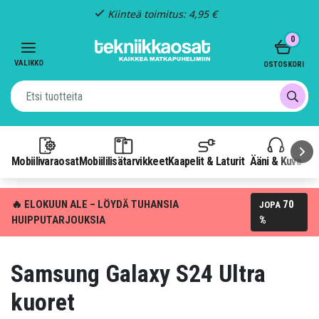
Kiinteä toimitus: 4,95 €
Item
0
3
of
VALIKKO
OSTOSKORI
3
Mobiilivaraosat
Mobiililisätarvikkeet
Kaapelit & Laturit
Ääni & Kuva
P
🔥 ELOKUUN ALE – LÖYDÄ TUHANSIA
70
JOPA
HUIPPUTARJOUKSIA
%
Samsung Galaxy S24 Ultra
kuoret