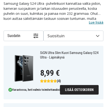
Samsung Galaxy S24 Ultra -puhelinkuori kannattaa valita pidon,
kameran suojauksen ja tarkan istuvuuden perusteella, koska
puhelin on suuri, kulmikas ja painaa noin 232 grammaa. Ohut
kuori auttaa säilyttämään taskuun sopivan tuntuman, mutta
Lue lisää
leveä runko ja kamera-alue tekevät korotetuista reunoista ja
pitävästä materiaalista erityisen tärkeitä. Valikoimassa on
läpinäkyviä, ohuita, MagSafe-yhteensopivia ja järeämpiä kuoria
Suosituin
Suodatin
eri tarpeisiin. Tutustu Samsung Galaxy S24 Ultra -kuoriin tai jatka
lukemista, jos haluat apua valintaan.
SiGN Ultra Slim Kuori Samsung Galaxy S24
Ultra - Läpinäkyvä
8,99 €
(4)
LISÄÄ OSTOSKORIIN
Varastossa, heti valmis toimitettavaksi