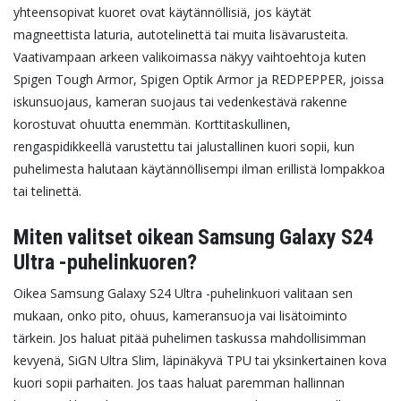
yhteensopivat kuoret ovat käytännöllisiä, jos käytät
magneettista laturia, autotelinettä tai muita lisävarusteita.
Vaativampaan arkeen valikoimassa näkyy vaihtoehtoja kuten
Spigen Tough Armor, Spigen Optik Armor ja REDPEPPER, joissa
iskunsuojaus, kameran suojaus tai vedenkestävä rakenne
korostuvat ohuutta enemmän. Korttitaskullinen,
rengaspidikkeellä varustettu tai jalustallinen kuori sopii, kun
puhelimesta halutaan käytännöllisempi ilman erillistä lompakkoa
tai telinettä.
Miten valitset oikean Samsung Galaxy S24
Ultra -puhelinkuoren?
Oikea Samsung Galaxy S24 Ultra -puhelinkuori valitaan sen
mukaan, onko pito, ohuus, kameransuoja vai lisätoiminto
tärkein. Jos haluat pitää puhelimen taskussa mahdollisimman
kevyenä, SiGN Ultra Slim, läpinäkyvä TPU tai yksinkertainen kova
kuori sopii parhaiten. Jos taas haluat paremman hallinnan