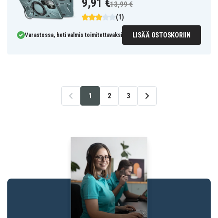
9,91 €
13,99 €
(1)
LISÄÄ OSTOSKORIIN
Varastossa, heti valmis toimitettavaksi
1
2
3