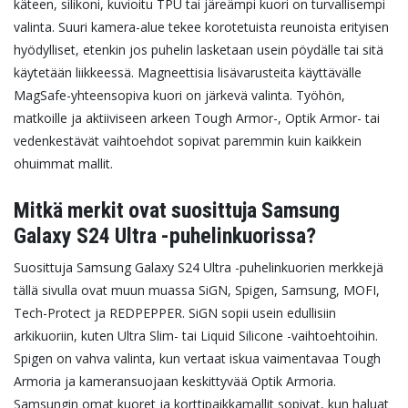
käteen, silikoni, kuvioitu TPU tai järeämpi kuori on turvallisempi
valinta.
Suuri kamera-alue tekee korotetuista reunoista erityisen
hyödylliset, etenkin jos puhelin lasketaan usein pöydälle tai sitä
käytetään liikkeessä. Magneettisia lisävarusteita käyttävälle
MagSafe-yhteensopiva kuori on järkevä valinta. Työhön,
matkoille ja aktiiviseen arkeen Tough Armor-, Optik Armor- tai
vedenkestävät vaihtoehdot sopivat paremmin kuin kaikkein
ohuimmat mallit.
Mitkä merkit ovat suosittuja Samsung
Galaxy S24 Ultra -puhelinkuorissa?
Suosittuja Samsung Galaxy S24 Ultra -puhelinkuorien merkkejä
tällä sivulla ovat muun muassa SiGN, Spigen, Samsung, MOFI,
Tech-Protect ja REDPEPPER. SiGN sopii usein edullisiin
arkikuoriin, kuten Ultra Slim- tai Liquid Silicone -vaihtoehtoihin.
Spigen on vahva valinta, kun vertaat iskua vaimentavaa Tough
Armoria ja kameransuojaan keskittyvää Optik Armoria.
Samsungin omat kuoret ja korttipaikkamallit sopivat, kun haluat