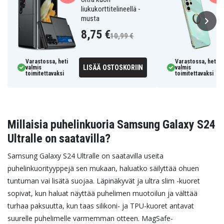
liukukorttitelineellä -
musta
8,75 €
10,99 €
Varastossa, heti
Varastossa, heti
LISÄÄ OSTOSKORIIN
valmis
valmis
toimitettavaksi
toimitettavaksi
Millaisia puhelinkuoria Samsung Galaxy S24
Ultralle on saatavilla?
Samsung Galaxy S24 Ultralle on saatavilla useita
puhelinkuorityyppejä sen mukaan, haluatko säilyttää ohuen
tuntuman vai lisätä suojaa. Läpinäkyvät ja ultra slim -kuoret
sopivat, kun haluat näyttää puhelimen muotoilun ja välttää
turhaa paksuutta, kun taas silikoni- ja TPU-kuoret antavat
suurelle puhelimelle varmemman otteen. MagSafe-