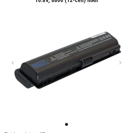
10.8V, 8800 (12-cell) mAh
Item
1
item
of