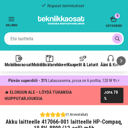
Nopeat toimitukset
Item
0
2
of
VALIKKO
OSTOSKORI
3
Mobiilivaraosat
Mobiililisätarvikkeet
Kaapelit & Laturit
Ääni & Kuva
P
Päivän superdiili - 31%
Latausasema, jossa on 6 porttia, 120 W 🔌⚡
🔥 ELOKUUN ALE – LÖYDÄ TUHANSIA
70
JOPA
HUIPPUTARJOUKSIA
%
(1 Arvostelut)
Akku laitteelle 417066-001 laitteelle HP-Compaq,