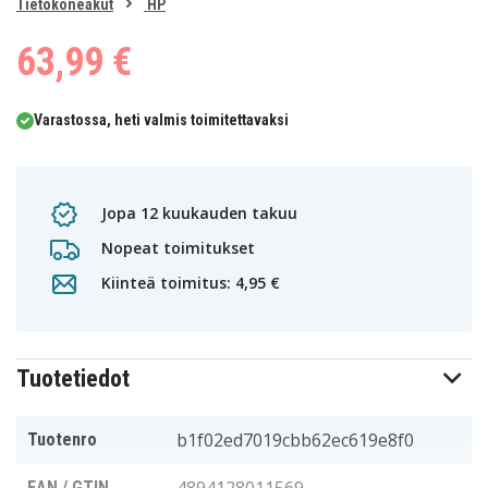
0
Tietokoneakut
HP
1
63,99 €
Varastossa, heti valmis toimitettavaksi
Jopa 12 kuukauden takuu
Nopeat toimitukset
Kiinteä toimitus: 4,95 €
Tuotetiedot
b1f02ed7019cbb62ec619e8f0
Tuotenro
EAN / GTIN