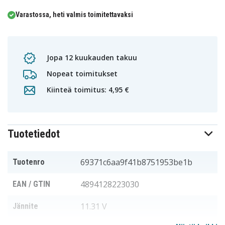
Varastossa, heti valmis toimitettavaksi
Jopa 12 kuukauden takuu
Nopeat toimitukset
Kiinteä toimitus: 4,95 €
Tuotetiedot
69371c6aa9f41b8751953be1b
Tuotenro
4894128223030
EAN / GTIN
11.31 V
Jännite