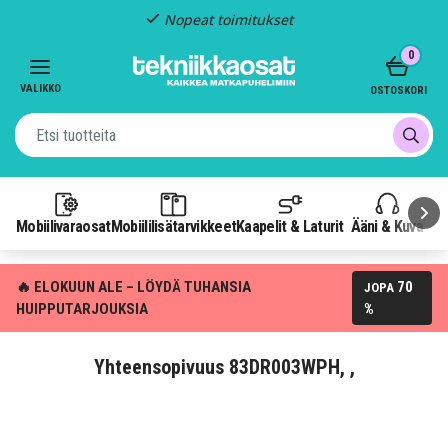
Nopeat toimitukset
Item
0
2
of
VALIKKO
OSTOSKORI
3
Mobiilivaraosat
Mobiililisätarvikkeet
Kaapelit & Laturit
Ääni & Kuva
P
🔥 ELOKUUN ALE – LÖYDÄ TUHANSIA
70
JOPA
HUIPPUTARJOUKSIA
%
Yhteensopivuus 83DR003WPH, ,