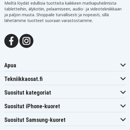
Meiltä löydät edullisia tuotteita kaikkeen matkapuhelimista
83DR0053MZ
83DR0054SC
83DR0055IV
tabletteihin, älykotiin, pelaamiseen, audio- ja videotekniikkaan
83DR0056IV
83DR0057GE
83DR0058UK
ja paljon muuta. Shoppaile turvallisesti ja nopeasti, sillä
83DR0059MZ
83DR005AIN
83DR005BIN
lähetämme tuotteet suoraan varastostamme.
83DR005CIN
83DR005DRK
83DR005ERK
83DR005FRK
83DR005GIN
83DR005HIN
83DR005JIN
83DR005KRK
83DR005LRK
83DR005MRK
83DR005NRK
83DR005PRK
83DR005QRK
83DR005RRK
83DR005SIN
83DR005TIN
83DR005ULM
83DR005VCY
83DR005WLM
83DR005XHH
83DR005YHH
83DR0060MH
83DR0061MB
83DR0062MX
Apua
83DR0063MX
83DR0064LM
83DR0065MZ
83DR0066AR
83DR0067IN
83DR0068IN
83DR0069IN
83DR006AIN
83DR006BIN
Tekniikkaosat.fi
83DR006CIN
83DT0000HH
83DT0001HH
83DT0002US
83DT0003SB
83DT0005AU
Suositut kategoriat
83DT0006AU
83DT0007AU
83DT0008AU
83DT0009ID
83DT000AID
83DT000BID
83DT000CID
83DT000DID
83DT000EID
Suositut iPhone-kuoret
83DT000FUS
83DT000HUS
83DT000MUS
83DT000NKR
83DT000PKR
83DT000QKR
Suositut Samsung-kuoret
83DT000RKR
83DT000SPG
83DT000TID
83DT000UID
83DT000VBM
83DT000WBM