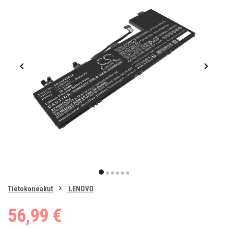
Item
1
item
item
item
item
item
item
of
0
Tietokoneakut
LENOVO
1
2
3
4
5
6
56,99 €