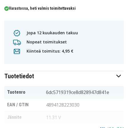
Varastossa, heti valmis toimitettavaksi
Jopa 12 kuukauden takuu
Nopeat toimitukset
Kiinteä toimitus: 4,95 €
Tuotetiedot
6dc5719319ce8d828947d841e
Tuotenro
4894128223030
EAN / GTIN
11.31 V
Jännite