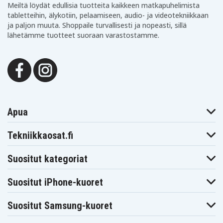
Meiltä löydät edullisia tuotteita kaikkeen matkapuhelimista
83DR0053MZ
83DR0054SC
83DR0055IV
tabletteihin, älykotiin, pelaamiseen, audio- ja videotekniikkaan
83DR0056IV
83DR0057GE
83DR0058UK
ja paljon muuta. Shoppaile turvallisesti ja nopeasti, sillä
83DR0059MZ
83DR005AIN
83DR005BIN
lähetämme tuotteet suoraan varastostamme.
83DR005CIN
83DR005DRK
83DR005ERK
83DR005FRK
83DR005GIN
83DR005HIN
83DR005JIN
83DR005KRK
83DR005LRK
83DR005MRK
83DR005NRK
83DR005PRK
83DR005QRK
83DR005RRK
83DR005SIN
83DR005TIN
83DR005ULM
83DR005VCY
83DR005WLM
83DR005XHH
83DR005YHH
83DR0060MH
83DR0061MB
83DR0062MX
Apua
83DR0063MX
83DR0064LM
83DR0065MZ
83DR0066AR
83DR0067IN
83DR0068IN
83DR0069IN
83DR006AIN
83DR006BIN
Tekniikkaosat.fi
83DR006CIN
83DT0000HH
83DT0001HH
83DT0002US
83DT0003SB
83DT0005AU
Suositut kategoriat
83DT0006AU
83DT0007AU
83DT0008AU
83DT0009ID
83DT000AID
83DT000BID
83DT000CID
83DT000DID
83DT000EID
Suositut iPhone-kuoret
83DT000FUS
83DT000HUS
83DT000MUS
83DT000NKR
83DT000PKR
83DT000QKR
Suositut Samsung-kuoret
83DT000RKR
83DT000SPG
83DT000TID
83DT000UID
83DT000VBM
83DT000WBM