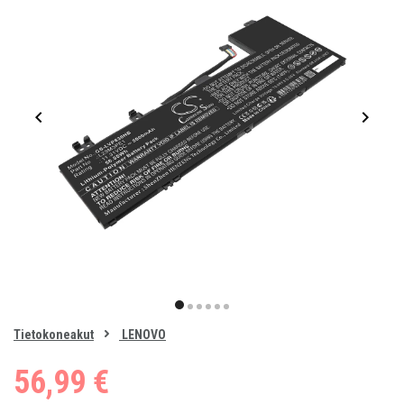
Item
1
item
item
item
item
item
item
of
0
Tietokoneakut
LENOVO
1
2
3
4
5
6
56,99 €