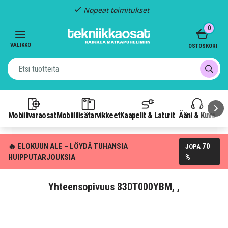
Nopeat toimitukset
Item
0
2
of
VALIKKO
OSTOSKORI
3
Mobiilivaraosat
Mobiililisätarvikkeet
Kaapelit & Laturit
Ääni & Kuva
P
🔥 ELOKUUN ALE – LÖYDÄ TUHANSIA
70
JOPA
HUIPPUTARJOUKSIA
%
Yhteensopivuus 83DT000YBM, ,