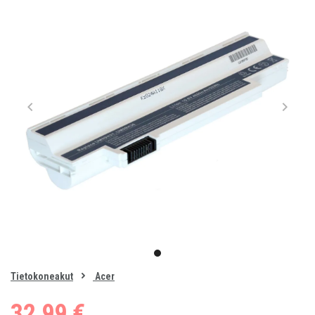
Item
1
item
of
0
Tietokoneakut
Acer
1
32,99 €