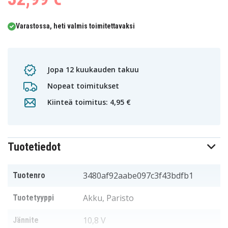
Varastossa, heti valmis toimitettavaksi
Jopa 12 kuukauden takuu
Nopeat toimitukset
Kiinteä toimitus: 4,95 €
Tuotetiedot
3480af92aabe097c3f43bdfb1
Tuotenro
Akku, Paristo
Tuotetyyppi
10,8 V
Jännite