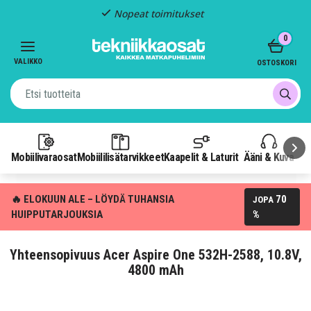
Nopeat toimitukset
Item
0
3
of
VALIKKO
OSTOSKORI
3
Mobiilivaraosat
Mobiililisätarvikkeet
Kaapelit & Laturit
Ääni & Kuva
P
🔥 ELOKUUN ALE – LÖYDÄ TUHANSIA
70
JOPA
HUIPPUTARJOUKSIA
%
Yhteensopivuus Acer Aspire One 532H-2588, 10.8V,
4800 mAh