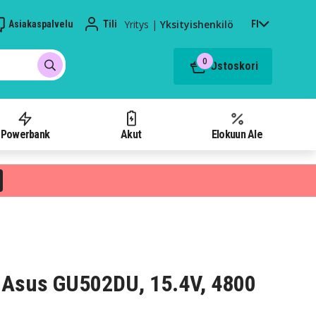
Yritys
|
Yksityishenkilö
Asiakaspalvelu
Tili
FI
0
Ostoskori
Powerbank
Akut
Elokuun Ale
 Asus GU502DU, 15.4V, 4800