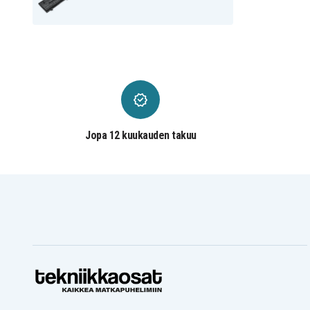
GX502LXS-HF038T
GX502LXS-XS79
Asus Zephyrus GU502GU-
Asus Zephyrus M
ES003T
GU502GU-ES015T
Asus Zephyrus M
Asus Zephyrus M
GU502GV-BI7N10
GU502GV-ES004T
Jopa 12 kuukauden takuu