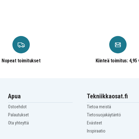
GU502GV
Asus Zephyrus M
GU502GU-XB74
Nopeat toimitukset
Kiinteä toimitus: 4,95 
Apua
Tekniikkaosat.fi
Ostoehdot
Tietoa meistä
Palautukset
Tietosuojakäytäntö
Ota yhteyttä
Evästeet
Inspiraatio