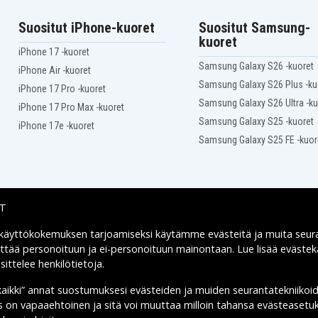
Suositut iPhone-kuoret
Suositut Samsung-
kuoret
iPhone 17 -kuoret
Samsung Galaxy S26 -kuoret
iPhone Air -kuoret
Samsung Galaxy S26 Plus -ku
iPhone 17 Pro -kuoret
Samsung Galaxy S26 Ultra -ku
iPhone 17 Pro Max -kuoret
Samsung Galaxy S25 -kuoret
iPhone 17e -kuoret
Samsung Galaxy S25 FE -kuor
IT
 käyttökokemuksen tarjoamiseksi käytämme
evästeitä
ja muita seur
Toimitusvaihtoehdot
yttää personoituun ja ei-personoituun mainontaan. Lue lisää eväst
ittelee henkilötietoja
.
kaikki” annat suostumuksesi evästeiden ja muiden seurantatekniikoi
us on vapaaehtoinen ja sitä voi muuttaa milloin tahansa evästeasetuk