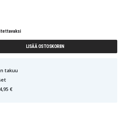
itettavaksi
LISÄÄ OSTOSKORIIN
n takuu
set
4,95 €