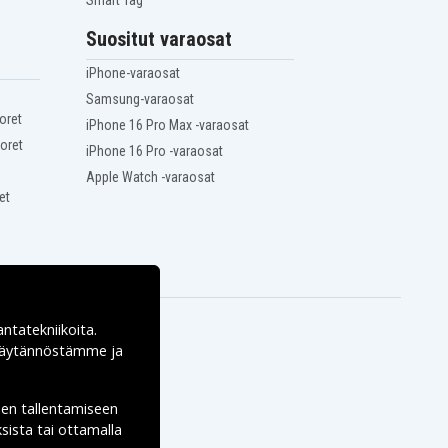
Smart Tag
Suositut varaosat
iPhone-varaosat
Samsung-varaosat
oret
iPhone 16 Pro Max -varaosat
oret
iPhone 16 Pro -varaosat
Apple Watch -varaosat
et
antatekniikoita.
ekäytännöstämme ja
den tallentamiseen
sista tai ottamalla