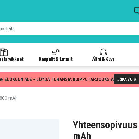
isätarvikkeet
Kaapelit & Laturit
Ääni & Kuva
🔥 ELOKUUN ALE – LÖYDÄ TUHANSIA HUIPPUTARJOUKSIA
70 %
JOPA
4800 mAh
Yhteensopivuus
mAh