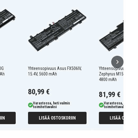
OG
Yhteensopivuus Asus FX506IV,
Yhteensopivuus Asus
mAh
15.4V, 5600 mAh
Zephyrus M15 GU502LW
4800 mAh
80,99 €
81,99 €
Varastossa, heti valmis
Varastossa, heti valm
toimitettavaksi
toimitettavaksi
IIN
LISÄÄ OSTOSKORIIN
LISÄÄ OSTOSKO