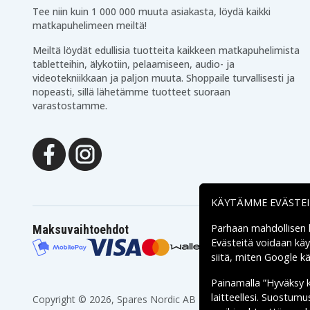
Tee niin kuin 1 000 000 muuta asiakasta, löydä kaikki
matkapuhelimeen meiltä!
Meiltä löydät edullisia tuotteita kaikkeen matkapuhelimista
tabletteihin, älykotiin, pelaamiseen, audio- ja
videotekniikkaan ja paljon muuta. Shoppaile turvallisesti ja
nopeasti, sillä lähetämme tuotteet suoraan
varastostamme.
KÄYTÄMME EVÄSTE
Parhaan mahdollisen
Maksuvaihtoehdot
Evästeitä voidaan kä
siitä, miten
Google käs
Painamalla ”Hyväksy 
laitteellesi. Suostum
Copyright © 2026, Spares Nordic AB