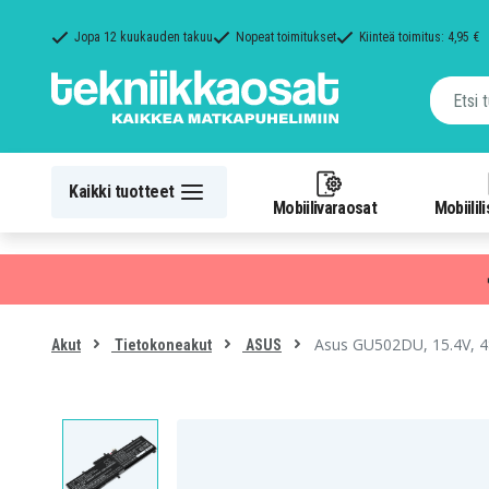
Jopa 12 kuukauden takuu
Nopeat toimitukset
Kiinteä toimitus: 4,95 €
Kaikki tuotteet
Mobiilivaraosat
Mobiilil
Asus GU502DU, 15.4V, 
Akut
Tietokoneakut
ASUS