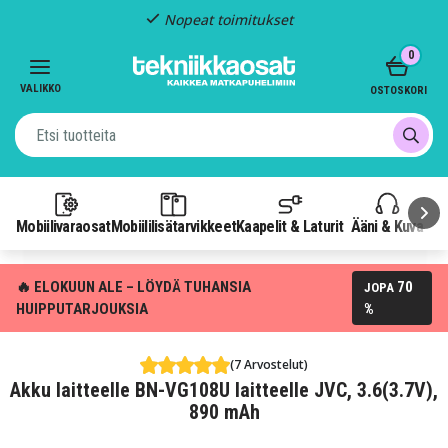
Nopeat toimitukset
Item
0
2
of
VALIKKO
OSTOSKORI
3
Mobiilivaraosat
Mobiililisätarvikkeet
Kaapelit & Laturit
Ääni & Kuva
P
🔥 ELOKUUN ALE – LÖYDÄ TUHANSIA
70
JOPA
HUIPPUTARJOUKSIA
%
(7 Arvostelut)
Akku laitteelle BN-VG108U laitteelle JVC, 3.6(3.7V),
890 mAh