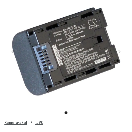
Item
1
item
of
0
Kamera-akut
JVC
1