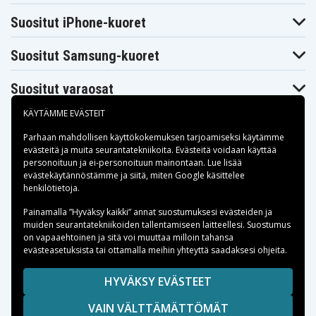
Suositut iPhone-kuoret
Suositut Samsung-kuoret
Suositut varaosat
KÄYTÄMME EVÄSTEIT
Parhaan mahdollisen käyttökokemuksen tarjoamiseksi käytämme
evästeitä
ja muita seurantatekniikoita. Evästeitä voidaan käyttää
personoituun ja ei-personoituun mainontaan. Lue lisää
Maksuvaihtoehdot
evästekäytännöstämme ja siitä, miten
Google käsittelee
henkilötietoja
.
Toimitusvaihtoehdot
Painamalla ”Hyväksy kaikki” annat suostumuksesi evästeiden ja
muiden seurantatekniikoiden tallentamiseen laitteellesi. Suostumus
on vapaaehtoinen ja sitä voi muuttaa milloin tahansa
evästeasetuksista tai ottamalla meihin yhteyttä saadaksesi ohjeita.
Copyright © 2026, Spares Nordic AB
HYVÄKSY EVÄSTEET
SIVULLA MAINITUT TAVARAMERKIT OVAT OMISTAJIENSA
VAIN VÄLTTÄMÄTTÖMÄT
OMAISUUTTA.