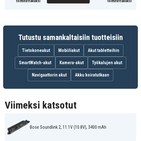
toimitettavaksi
toimitettavaksi
Tutustu samankaltaisiin tuotteisiin
Tietokoneakut
Mobiiliakut
Akut tabletteihin
SmartWatch-akut
Kamera-akut
Työkalujen akut
Navigaattorin akut
Akku koiratutkaan
Viimeksi katsotut
Bose Soundlink 2, 11.1V (10.8V), 3400 mAh