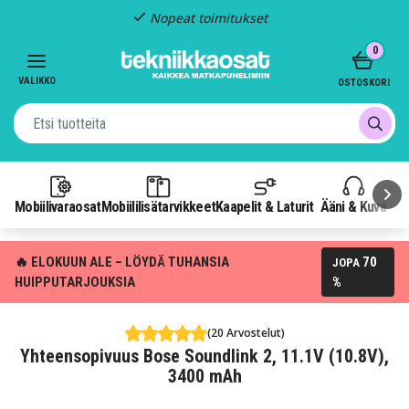
Nopeat toimitukset
Item
0
2
of
VALIKKO
OSTOSKORI
3
Mobiilivaraosat
Mobiililisätarvikkeet
Kaapelit & Laturit
Ääni & Kuva
P
🔥 ELOKUUN ALE – LÖYDÄ TUHANSIA
70
JOPA
HUIPPUTARJOUKSIA
%
(20 Arvostelut)
Yhteensopivuus Bose Soundlink 2, 11.1V (10.8V),
3400 mAh