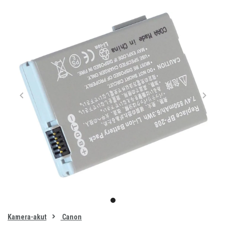
Item
1
item
of
0
Kamera-akut
Canon
1