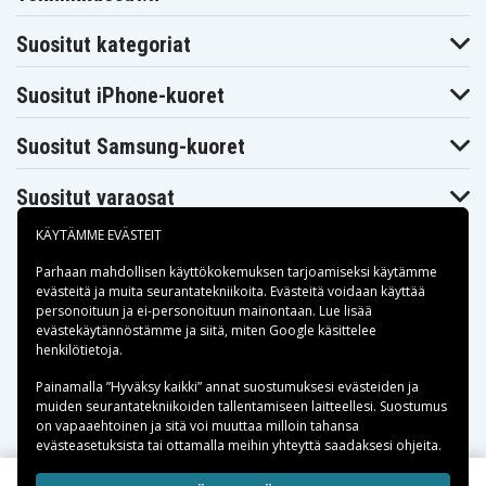
Suositut kategoriat
Suositut iPhone-kuoret
Suositut Samsung-kuoret
Suositut varaosat
KÄYTÄMME EVÄSTEIT
Parhaan mahdollisen käyttökokemuksen tarjoamiseksi käytämme
evästeitä
ja muita seurantatekniikoita. Evästeitä voidaan käyttää
personoituun ja ei-personoituun mainontaan. Lue lisää
Maksuvaihtoehdot
evästekäytännöstämme ja siitä, miten
Google käsittelee
henkilötietoja
.
Toimitusvaihtoehdot
Painamalla ”Hyväksy kaikki” annat suostumuksesi evästeiden ja
muiden seurantatekniikoiden tallentamiseen laitteellesi. Suostumus
on vapaaehtoinen ja sitä voi muuttaa milloin tahansa
evästeasetuksista tai ottamalla meihin yhteyttä saadaksesi ohjeita.