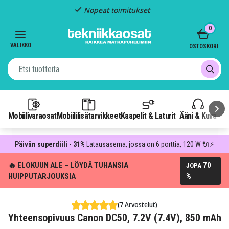
Nopeat toimitukset
Item
0
2
of
VALIKKO
OSTOSKORI
3
Mobiilivaraosat
Mobiililisätarvikkeet
Kaapelit & Laturit
Ääni & Kuva
P
Päivän superdiili - 31%
Latausasema, jossa on 6 porttia, 120 W 🔌⚡
🔥 ELOKUUN ALE – LÖYDÄ TUHANSIA
70
JOPA
HUIPPUTARJOUKSIA
%
(7 Arvostelut)
Yhteensopivuus Canon DC50, 7.2V (7.4V), 850 mAh