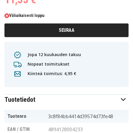
Väliaikaisesti loppu
SEURAA
Jopa 12 kuukauden takuu
Nopeat toimitukset
Kiinteä toimitus: 4,95 €
Tuotetiedot
3c8f84bb4414d39574d73fe48
Tuotenro
4894128004233
EAN / GTIN