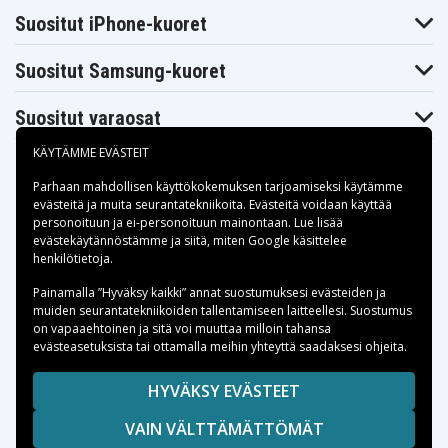
Suositut iPhone-kuoret
Suositut Samsung-kuoret
Suositut varaosat
KÄYTÄMME EVÄSTEIT
Parhaan mahdollisen käyttökokemuksen tarjoamiseksi käytämme
evästeitä
ja muita seurantatekniikoita. Evästeitä voidaan käyttää
personoituun ja ei-personoituun mainontaan. Lue lisää
Maksuvaihtoehdot
evästekäytännöstämme ja siitä, miten
Google käsittelee
henkilötietoja
.
Toimitusvaihtoehdot
Painamalla ”Hyväksy kaikki” annat suostumuksesi evästeiden ja
muiden seurantatekniikoiden tallentamiseen laitteellesi. Suostumus
on vapaaehtoinen ja sitä voi muuttaa milloin tahansa
evästeasetuksista tai ottamalla meihin yhteyttä saadaksesi ohjeita.
Copyright © 2026, Spares Nordic AB
HYVÄKSY EVÄSTEET
SIVULLA MAINITUT TAVARAMERKIT OVAT OMISTAJIENSA
VAIN VÄLTTÄMÄTTÖMÄT
OMAISUUTTA.