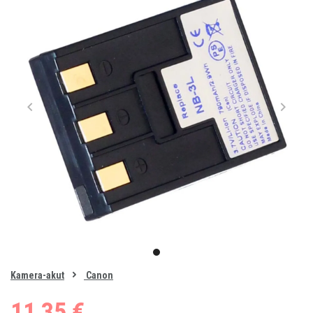
Item
1
item
of
0
Kamera-akut
Canon
1
11,35 €