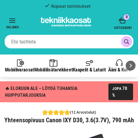
Nopeat toimitukset
Item
0
2
of
VALIKKO
OSTOSKORI
3
Mobiilivaraosat
Mobiililisätarvikkeet
Kaapelit & Laturit
Ääni & Kuva
P
🔥 ELOKUUN ALE – LÖYDÄ TUHANSIA
70
JOPA
HUIPPUTARJOUKSIA
%
(12 Arvostelut)
Yhteensopivuus Canon IXY D30, 3.6(3.7V), 790 mAh