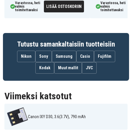
Varastossa, heti
Canon IXY 30A
Canon IXY 600
Canon IXY 700
Varastossa, heti
LISÄÄ OSTOSKORIIN
valmis
valmis
Canon IXY
Canon IXY
toimitettavaksi
toimitettavaksi
Canon IXY D30
Digital 30a
Digital 600
Canon IXY
Canon IXY
Canon IXY
Digital 700
Digital D30
Digital L
Canon IXY
Canon IXY L
Canon IXY L2
Digital L2
Canon
Canon
Canon
PowerShot
PowerShot
Tutustu samankaltaisiin tuotteisiin
Powershot SD10
SD500
SD550
Canon
Canon
Canon
Powershot
Powershot
Powershot
Nikon
Sony
Samsung
Casio
Fujifilm
SD100
SD110
SD110 ELPH
Canon
Kodak
Muut mallit
JVC
Powershot SD20
Viimeksi katsotut
Canon IXY D30, 3.6(3.7V), 790 mAh