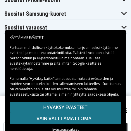
Suositut iPhone-kuoret
Suositut Samsung-kuoret
Suositut varaosat
KÄYTÄMME EVÄSTEIT
Parhaan mahdollisen käyttökokemuksen tarjoamiseksi käytämme
evästeitä
ja muita seurantatekniikoita. Evästeitä voidaan käyttää
personoituun ja ei-personoituun mainontaan. Lue lisää
Maksuvaihtoehdot
evästekäytännöstämme ja siitä, miten
Google käsittelee
henkilötietoja
.
Toimitusvaihtoehdot
Painamalla ”Hyväksy kaikki” annat suostumuksesi evästeiden ja
muiden seurantatekniikoiden tallentamiseen laitteellesi. Suostumus
on vapaaehtoinen ja sitä voi muuttaa milloin tahansa
evästeasetuksista tai ottamalla meihin yhteyttä saadaksesi ohjeita.
Copyright © 2026, Spares Nordic AB
HYVÄKSY EVÄSTEET
73,99 €
CRS 1803, 18.0V, 4500mAh
SIVULLA MAINITUT TAVARAMERKIT OVAT OMISTAJIENSA
VAIN VÄLTTÄMÄTTÖMÄT
OMAISUUTTA.
LISÄÄ OSTOSKORIIN
Evästeasetukset