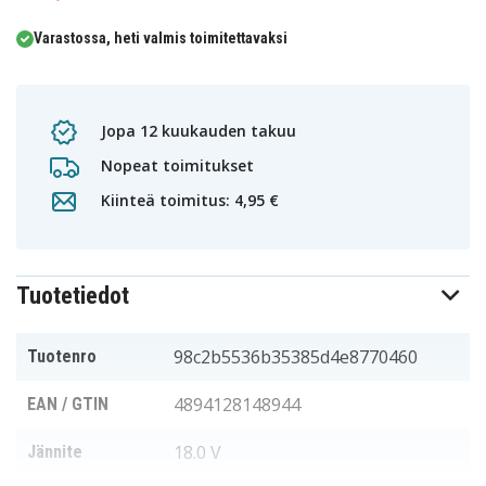
Varastossa, heti valmis toimitettavaksi
Jopa 12 kuukauden takuu
Nopeat toimitukset
Kiinteä toimitus: 4,95 €
Tuotetiedot
98c2b5536b35385d4e8770460
Tuotenro
4894128148944
EAN / GTIN
18.0 V
Jännite