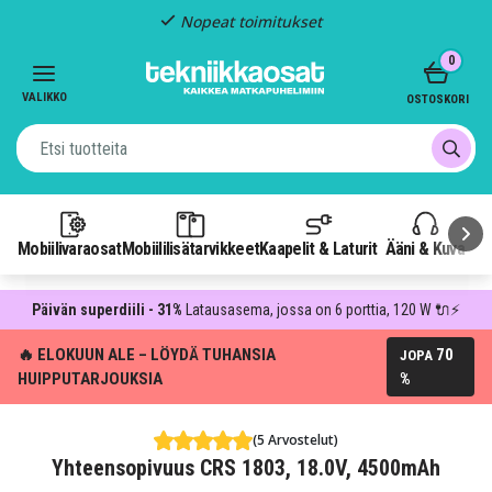
Nopeat toimitukset
Item
0
2
of
VALIKKO
OSTOSKORI
3
Mobiilivaraosat
Mobiililisätarvikkeet
Kaapelit & Laturit
Ääni & Kuva
P
Päivän superdiili - 31%
Latausasema, jossa on 6 porttia, 120 W 🔌⚡
🔥 ELOKUUN ALE – LÖYDÄ TUHANSIA
70
JOPA
HUIPPUTARJOUKSIA
%
(5 Arvostelut)
Yhteensopivuus CRS 1803, 18.0V, 4500mAh