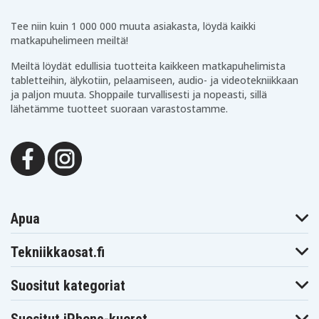
P650
P700
P701G
P703
P704
P710
Tee niin kuin 1 000 000 muuta asiakasta, löydä kaikki
P711
P713
P715
matkapuhelimeen meiltä!
P716
P718
P730
P731
P740
P741
Meiltä löydät edullisia tuotteita kaikkeen matkapuhelimista
P780
P813
P835
tabletteihin, älykotiin, pelaamiseen, audio- ja videotekniikkaan
ja paljon muuta. Shoppaile turvallisesti ja nopeasti, sillä
lähetämme tuotteet suoraan varastostamme.
Apua
Tekniikkaosat.fi
Suositut kategoriat