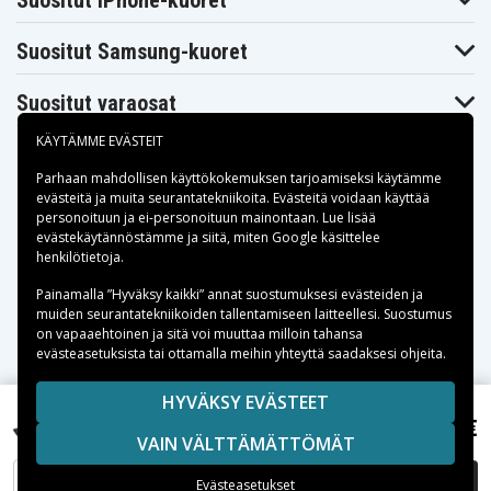
Suositut iPhone-kuoret
Suositut Samsung-kuoret
Suositut varaosat
KÄYTÄMME EVÄSTEIT
Parhaan mahdollisen käyttökokemuksen tarjoamiseksi käytämme
evästeitä
ja muita seurantatekniikoita. Evästeitä voidaan käyttää
personoituun ja ei-personoituun mainontaan. Lue lisää
Maksuvaihtoehdot
evästekäytännöstämme ja siitä, miten
Google käsittelee
henkilötietoja
.
Toimitusvaihtoehdot
Painamalla ”Hyväksy kaikki” annat suostumuksesi evästeiden ja
muiden seurantatekniikoiden tallentamiseen laitteellesi. Suostumus
on vapaaehtoinen ja sitä voi muuttaa milloin tahansa
evästeasetuksista tai ottamalla meihin yhteyttä saadaksesi ohjeita.
Copyright © 2026, Spares Nordic AB
HYVÄKSY EVÄSTEET
Dell Latitude 14 5410 SS006L541014US, 15,2V,
SIVULLA MAINITUT TAVARAMERKIT OVAT OMISTAJIENSA
58,99 €
4150mAh
VAIN VÄLTTÄMÄTTÖMÄT
OMAISUUTTA.
LISÄÄ OSTOSKORIIN
Evästeasetukset