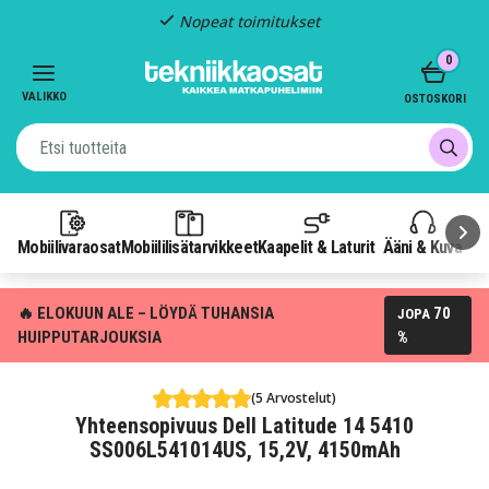
Nopeat toimitukset
Item
0
2
of
VALIKKO
OSTOSKORI
3
Mobiilivaraosat
Mobiililisätarvikkeet
Kaapelit & Laturit
Ääni & Kuva
P
🔥 ELOKUUN ALE – LÖYDÄ TUHANSIA
70
JOPA
HUIPPUTARJOUKSIA
%
(5 Arvostelut)
Yhteensopivuus Dell Latitude 14 5410
SS006L541014US, 15,2V, 4150mAh