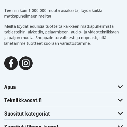
5511 VNJNW
N009L551115EMEA
Dell Latitude 5510
Dell Latitude 551
Tee niin kuin 1 000 000 muuta asiakasta, löydä kaikki
Dell Latitude 5501
0KW33
0WD19
matkapuhelimeen meiltä!
Dell Latitude 5510
Dell Latitude 5510
Dell Latitude 551
0XVWN
1CMDD
27MNV
Meiltä löydät edullisia tuotteita kaikkeen matkapuhelimista
Dell Latitude 5510
Dell Latitude 5510
Dell Latitude 551
41V54
4F92V
507WJ
tabletteihin, älykotiin, pelaamiseen, audio- ja videotekniikkaan
Dell Latitude 5510
ja paljon muuta. Shoppaile turvallisesti ja nopeasti, sillä
5C5J4
lähetämme tuotteet suoraan varastostamme.
Apua
Tekniikkaosat.fi
Suositut kategoriat