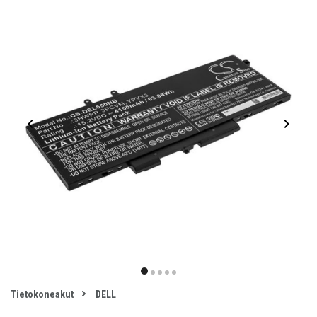
Item
1
item
item
item
item
item
of
0
Tietokoneakut
DELL
1
2
3
4
5