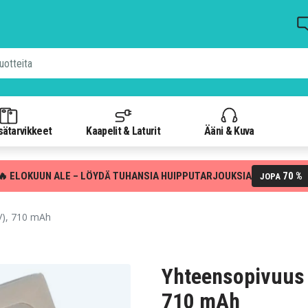
isätarvikkeet
Kaapelit & Laturit
Ääni & Kuva
🔥 ELOKUUN ALE – LÖYDÄ TUHANSIA HUIPPUTARJOUKSIA
70 %
JOPA
V), 710 mAh
Yhteensopivuus 
710 mAh