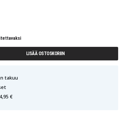
itettavaksi
LISÄÄ OSTOSKORIIN
n takuu
set
4,95 €