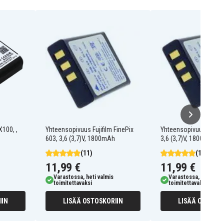
X100, ,
Yhteensopivuus Fujifilm FinePix
Yhteensopivuus Rca L
603, 3,6 (3,7)V, 1800mAh
3,6 (3,7)V, 1800mAh
(11)
(11)
11,99 €
11,99 €
Varastossa, heti valmis
Varastossa, heti valm
toimitettavaksi
toimitettavaksi
IIN
LISÄÄ OSTOSKORIIN
LISÄÄ OSTOSKO