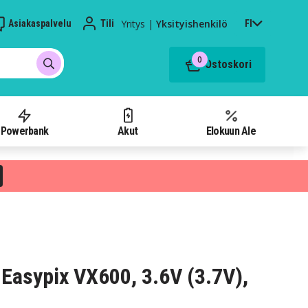
Yritys
|
Yksityishenkilö
Asiakaspalvelu
Tili
FI
0
Ostoskori
Powerbank
Akut
Elokuun Ale
Easypix VX600, 3.6V (3.7V),