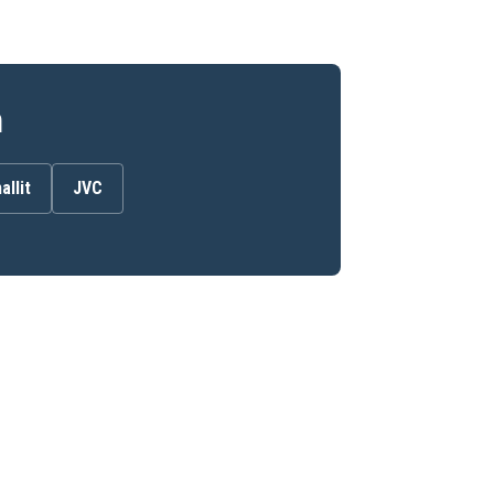
n
allit
JVC