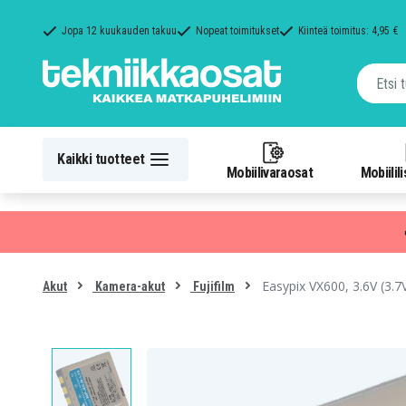
Jopa 12 kuukauden takuu
Nopeat toimitukset
Kiinteä toimitus: 4,95 €
Kaikki tuotteet
Mobiilivaraosat
Mobiilil
Easypix VX600, 3.6V (3.7
Akut
Kamera-akut
Fujifilm