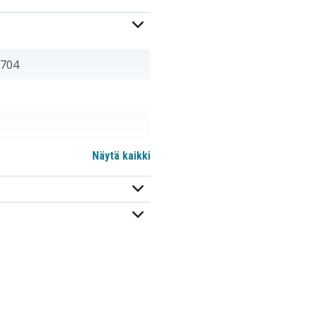
8704
Näytä kaikki
CGA-S004A
D-LI8
D-Li85
KLIC-7005
P42005