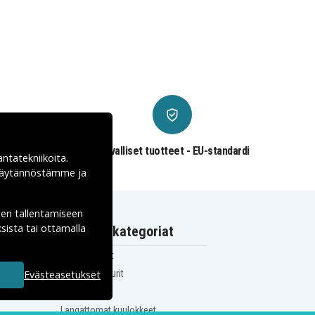
€
Turvalliset tuotteet - EU-standardi
antatekniikoita.
ekäytännöstämme ja
den tallentamiseen
sista tai ottamalla
Suositut kategoriat
iPhone-laturit
Evästeasetukset
Samsung-laturit
USB-C-laturit
Langattomat kuulokkeet