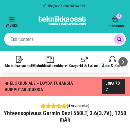
Nopeat toimitukset
Item
0
2
of
VALIKKO
OSTOSKORI
3
Mobiilivaraosat
Mobiililisätarvikkeet
Kaapelit & Laturit
Ääni & Kuva
P
🔥 ELOKUUN ALE – LÖYDÄ TUHANSIA
70
JOPA
HUIPPUTARJOUKSIA
%
(4 Arvostelut)
Yhteensopivuus Garmin Dezl 560LT, 3.6(3.7V), 1250
mAh