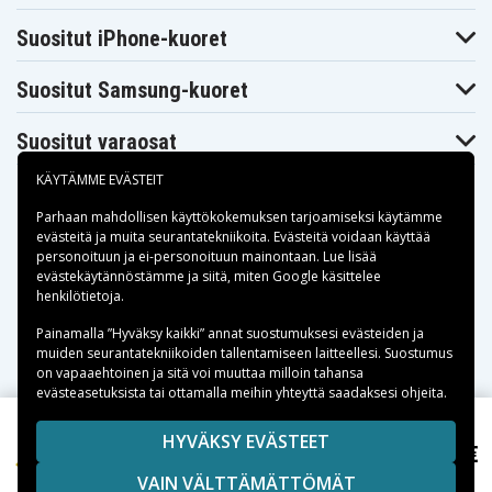
Suositut iPhone-kuoret
Suositut Samsung-kuoret
Suositut varaosat
KÄYTÄMME EVÄSTEIT
Parhaan mahdollisen käyttökokemuksen tarjoamiseksi käytämme
evästeitä
ja muita seurantatekniikoita. Evästeitä voidaan käyttää
personoituun ja ei-personoituun mainontaan. Lue lisää
Maksuvaihtoehdot
evästekäytännöstämme ja siitä, miten
Google käsittelee
henkilötietoja
.
Toimitusvaihtoehdot
Painamalla ”Hyväksy kaikki” annat suostumuksesi evästeiden ja
muiden seurantatekniikoiden tallentamiseen laitteellesi. Suostumus
on vapaaehtoinen ja sitä voi muuttaa milloin tahansa
evästeasetuksista tai ottamalla meihin yhteyttä saadaksesi ohjeita.
Copyright © 2026, Spares Nordic AB
HYVÄKSY EVÄSTEET
9,99 €
Garmin Dezl 560LT, 3.6(3.7V), 1250 mAh
SIVULLA MAINITUT TAVARAMERKIT OVAT OMISTAJIENSA
VAIN VÄLTTÄMÄTTÖMÄT
OMAISUUTTA.