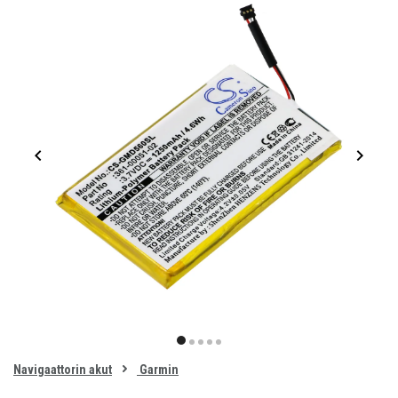
Item
1
item
item
item
item
item
of
0
Navigaattorin akut
Garmin
1
2
3
4
5