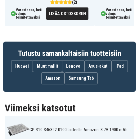
(2)
Graphite
III
Varastossa, heti
Varastossa, heti
LISÄÄ OSTOSKORIIN
valmis
valmis
toimitettavaksi
toimitettavaksi
Tutustu samankaltaisiin tuotteisiin
Huawei
Muut mallit
Lenovo
Asus-akut
iPad
Amazon
Samsung Tab
Viimeksi katsotut
GP-S10-346392-0100 laitteelle Amazon, 3.7V, 1900 mAh