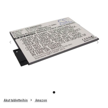
Item
1
item
of
0
Akut tabletteihin
Amazon
1