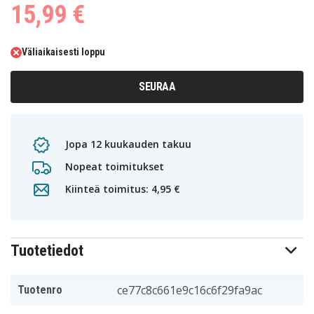
15,99 €
Väliaikaisesti loppu
SEURAA
Jopa 12 kuukauden takuu
Nopeat toimitukset
Kiinteä toimitus: 4,95 €
Tuotetiedot
ce77c8c661e9c16c6f29fa9ac
Tuotenro