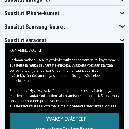
Suositut iPhone-kuoret
Suositut Samsung-kuoret
Suositut varaosat
KÄYTÄMME EVÄSTEIT
Parhaan mahdollisen käyttökokemuksen tarjoamiseksi käytämme
evästeitä
ja muita seurantatekniikoita. Evästeitä voidaan käyttää
personoituun ja ei-personoituun mainontaan. Lue lisää
Maksuvaihtoehdot
evästekäytännöstämme ja siitä, miten
Google käsittelee
henkilötietoja
.
Toimitusvaihtoehdot
Painamalla ”Hyväksy kaikki” annat suostumuksesi evästeiden ja
muiden seurantatekniikoiden tallentamiseen laitteellesi. Suostumus
on vapaaehtoinen ja sitä voi muuttaa milloin tahansa
evästeasetuksista tai ottamalla meihin yhteyttä saadaksesi ohjeita.
Copyright © 2026, Spares Nordic AB
HYVÄKSY EVÄSTEET
SIVULLA MAINITUT TAVARAMERKIT OVAT OMISTAJIENSA