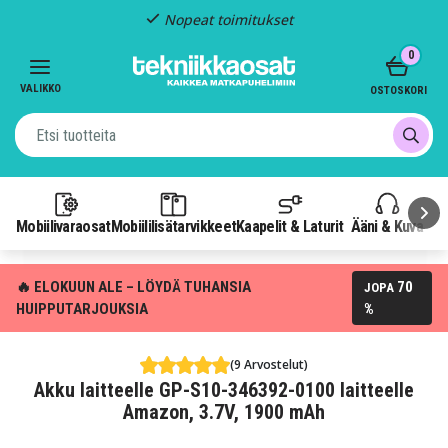
Nopeat toimitukset
Item
0
2
of
VALIKKO
OSTOSKORI
3
Mobiilivaraosat
Mobiililisätarvikkeet
Kaapelit & Laturit
Ääni & Kuva
P
🔥 ELOKUUN ALE – LÖYDÄ TUHANSIA
70
JOPA
HUIPPUTARJOUKSIA
%
(9 Arvostelut)
Akku laitteelle GP-S10-346392-0100 laitteelle
Amazon, 3.7V, 1900 mAh