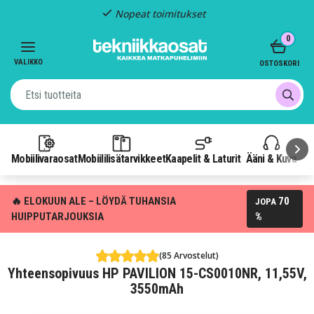
Nopeat toimitukset
Item
0
2
of
VALIKKO
OSTOSKORI
3
Mobiilivaraosat
Mobiililisätarvikkeet
Kaapelit & Laturit
Ääni & Kuva
P
🔥 ELOKUUN ALE – LÖYDÄ TUHANSIA
70
JOPA
HUIPPUTARJOUKSIA
%
(85 Arvostelut)
Yhteensopivuus HP PAVILION 15-CS0010NR, 11,55V,
3550mAh