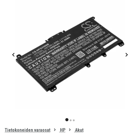
Item
1
item
item
item
of
0
Tietokoneiden varaosat
HP
Akut
1
2
3