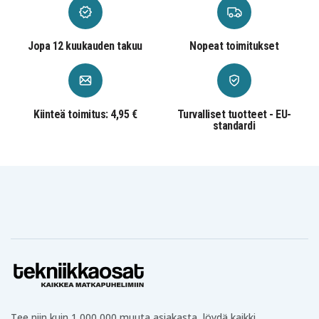
HP 14S-
HP 14S-
HP 14S-
CF0032TU
CF0046TU
CF0055TX
HP 15-CS
HP 15-CS0019TX
HP 15-CS0048TX
Jopa 12 kuukauden takuu
Nopeat toimitukset
HP 15-
HP 15-CW0004LA
HP 15-DA0001LA
CW0061NR
HP 15-DA0002DX
HP 15-DA0005NE
HP 15-DA0008NP
HP 15-
HP 15-DA0014NV
HP 15-DA0019NF
DA0012NM
HP 15-
HP 15-DA0021UR
HP 15-DA0032NV
Kiinteä toimitus: 4,95 €
Turvalliset tuotteet - EU-
DA0024NT
standardi
HP 15-
HP 15-DA0035LA
HP 15-DA0039NC
DA0037NH
HP 15-
HP 15-DA0049NL
HP 15-DA0053NS
DA0044NW
HP 15-
HP 15-
HP 15-
DA0055NM
DA0055NT
DA0057NIA
HP 15-DA0058NX
HP 15-DA0061NF
HP 15-DA0075NS
HP 15-
HP 15-
HP 15-DA0080TX
DA0078NIA
DA0083OD
HP 15-DA0103TX
HP 15-DA0107TU
HP 15-DA0110TU
HP 15-
HP 15-DA0114TU
HP 15-DA0115NB
DA0128NIA
HP 15-DA0134TU
HP 15-DA0137NL
HP 15-DA0140NL
HP 15-DA0142UR
HP 15-DA0143TX
HP 15-DA0171TU
HP 15-DA0175NS
HP 15-DA0178TU
HP 15-DA0181UR
Tee niin kuin 1 000 000 muuta asiakasta, löydä kaikki
HP 15-DA0213TX
HP 15-DA0219NS
HP 15-DA0223UR