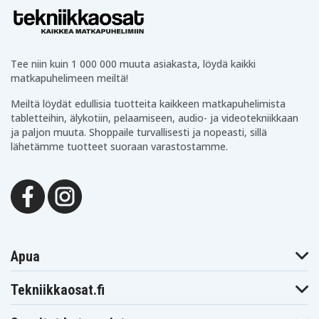
HP Envy 17T
HP Envy M7
HP Pavilion 14
Tee niin kuin 1 000 000 muuta asiakasta, löydä kaikki
HP Pavilion 14T
matkapuhelimeen meiltä!
HP Pavilion 17T
HP 15Z
Meiltä löydät edullisia tuotteita kaikkeen matkapuhelimista
HP 240 G3
tabletteihin, älykotiin, pelaamiseen, audio- ja videotekniikkaan
ja paljon muuta. Shoppaile turvallisesti ja nopeasti, sillä
HP 245 G3
lähetämme tuotteet suoraan varastostamme.
HP EliteBook 820
HP EliteBook 840
HP Envy M6
HP Envy 15Z
HP ENVY 14
HP 246 G3
HP EliteBook 745
Apua
HP 210 G1
HP 215 G1
Tekniikkaosat.fi
HP 240 G4