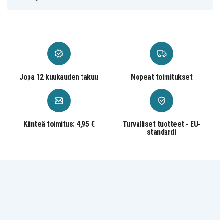
HP ProBook 640
HP ProBook 645
HP SlateBook 14
HP Spectre Pro
HP Spectre x2
HP Spectre x360
HP Split x2
Jopa 12 kuukauden takuu
Nopeat toimitukset
HP Stream 11
HP Stream 13
HP Stream 14
HP Stream x360
Kiinteä toimitus: 4,95 €
Turvalliset tuotteet - EU-
standardi
HP ZBook 15U
HP Envy x360
HP Pavilion 13
HP Envy 14
HP Envy 14T
HP Envy 15
HP Envy 15T
HP Envy 17