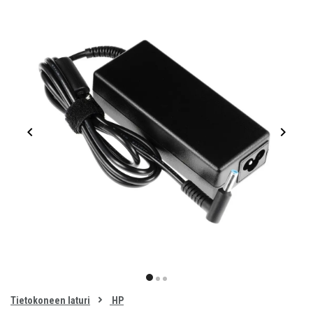
Item
1
item
item
item
of
0
Tietokoneen laturi
HP
1
2
3