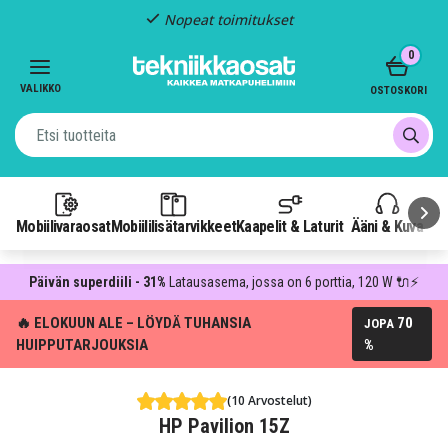
Nopeat toimitukset
Item
0
2
of
VALIKKO
OSTOSKORI
3
Mobiilivaraosat
Mobiililisätarvikkeet
Kaapelit & Laturit
Ääni & Kuva
P
Päivän superdiili - 31%
Latausasema, jossa on 6 porttia, 120 W 🔌⚡
🔥 ELOKUUN ALE – LÖYDÄ TUHANSIA
70
JOPA
HUIPPUTARJOUKSIA
%
(10 Arvostelut)
HP Pavilion 15Z