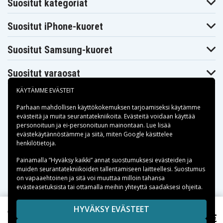
HP 240 G5
Suositut kategoriat
HP 245 G4
HP 245 G5
Suositut iPhone-kuoret
HP 250 G4
Suositut Samsung-kuoret
HP 250 G5
HP 255 G5
Suositut varaosat
HP 256 G4
HP 350 G2
KÄYTÄMME EVÄSTEIT
HP 355 G2
Parhaan mahdollisen käyttökokemuksen tarjoamiseksi käytämme
HP Beats SE
evästeitä
ja muita seurantatekniikoita. Evästeitä voidaan käyttää
HP Chromebook 11
personoituun ja ei-personoituun mainontaan. Lue lisää
HP Chromebook 14
Maksuvaihtoehdot
evästekäytännöstämme ja siitä, miten
Google käsittelee
henkilötietoja
.
HP Elite x2
HP Elite X3
Toimitusvaihtoehdot
Painamalla ”Hyväksy kaikki” annat suostumuksesi evästeiden ja
HP EliteBook 1030
muiden seurantatekniikoiden tallentamiseen laitteellesi. Suostumus
on vapaaehtoinen ja sitä voi muuttaa milloin tahansa
HP EliteBook 1040
evästeasetuksista tai ottamalla meihin yhteyttä saadaksesi ohjeita.
HP EliteBook 725
HP EliteBook 755
Copyright © 2026, Spares Nordic AB
HYVÄKSY EVÄSTEET
HP EliteBook 850
18,69 €
SIVULLA MAINITUT TAVARAMERKIT OVAT OMISTAJIENSA
HP Pavilion 15Z