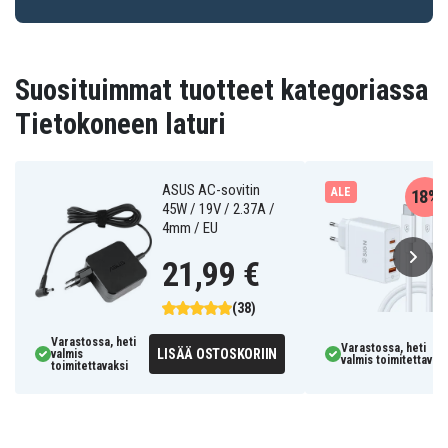
Suosituimmat tuotteet kategoriassa
Tietokoneen laturi
ASUS AC-sovitin
ALE
18%
45W / 19V / 2.37A /
4mm / EU
21,99 €
(38)
Varastossa, heti
Varastossa, heti
LISÄÄ OSTOSKORIIN
valmis
valmis toimitettavaks
toimitettavaksi