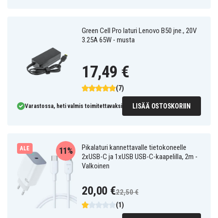
Green Cell Pro laturi Lenovo B50 jne., 20V
3.25A 65W - musta
17,49 €
(7)
LISÄÄ OSTOSKORIIN
Varastossa, heti valmis toimitettavaksi
Pikalaturi kannettavalle tietokoneelle
ALE
11%
2xUSB-C ja 1xUSB USB-C-kaapelilla, 2m -
Valkoinen
20,00 €
22,50 €
(1)