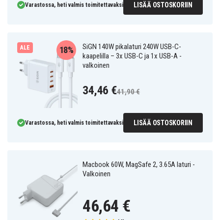
LISÄÄ OSTOSKORIIN
Varastossa, heti valmis toimitettavaksi
SiGN 140W pikalaturi 240W USB-C-
ALE
18%
kaapelilla – 3x USB-C ja 1x USB-A -
valkoinen
34,46 €
41,90 €
LISÄÄ OSTOSKORIIN
Varastossa, heti valmis toimitettavaksi
Macbook 60W, MagSafe 2, 3.65A laturi -
Valkoinen
46,64 €