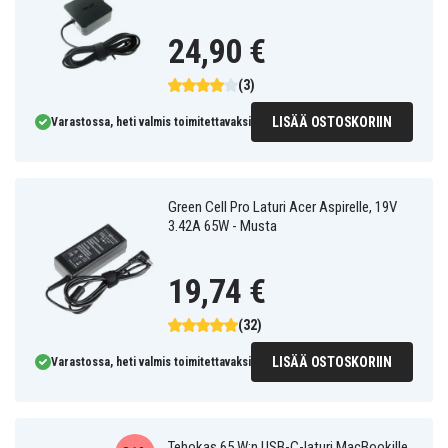
24,90 €
(3)
LISÄÄ OSTOSKORIIN
Varastossa, heti valmis toimitettavaksi
Green Cell Pro Laturi Acer Aspirelle, 19V
3.42A 65W - Musta
19,74 €
(32)
LISÄÄ OSTOSKORIIN
Varastossa, heti valmis toimitettavaksi
Tehokas 65 W:n USB-C-laturi MacBookille,