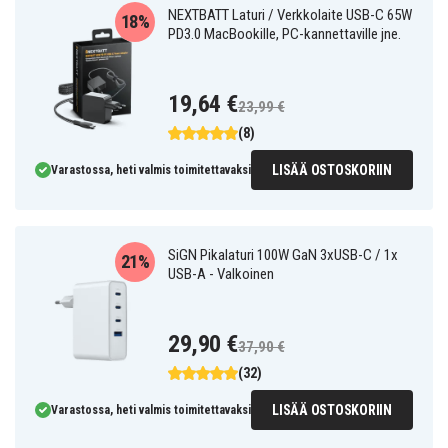
NEXTBATT Laturi / Verkkolaite USB-C 65W
18%
PD3.0 MacBookille, PC-kannettaville jne.
19,64 €
23,99 €
(8)
LISÄÄ OSTOSKORIIN
Varastossa, heti valmis toimitettavaksi
SiGN Pikalaturi 100W GaN 3xUSB-C / 1x
21%
USB-A - Valkoinen
29,90 €
37,90 €
(32)
LISÄÄ OSTOSKORIIN
Varastossa, heti valmis toimitettavaksi