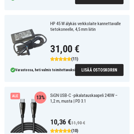
HP 45 W älykäs verkkolaite kannettavalle
tietokoneelle, 4,5 mm liitin
31,00 €
(11)
LISÄÄ OSTOSKORIIN
Varastossa, heti valmis toimitettavaksi
SiGN USB-C -pikalatauskaapeli 240W –
ALE
13%
1,2 m, musta | PD 3.1
10,36 €
11,90 €
(10)