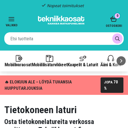
Kiinteä toimitus: 4,95 €
Item
0
3
of
VALIKKO
OSTOSKORI
3
Mobiilivaraosat
Mobiililisätarvikkeet
Kaapelit & Laturit
Ääni & Kuva
P
🔥 ELOKUUN ALE – LÖYDÄ TUHANSIA
70
JOPA
HUIPPUTARJOUKSIA
%
Tietokoneen laturi
Osta tietokonelatureita verkossa