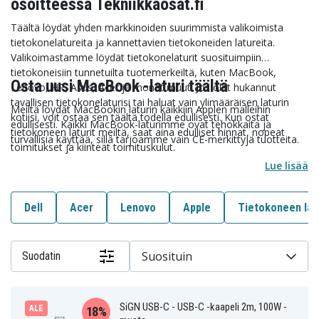
osoitteessa Tekniikkaosat.fi
Täältä löydät yhden markkinoiden suurimmista valikoimista
tietokonelatureita ja kannettavien tietokoneiden latureita.
Valikoimastamme löydät tietokonelaturit suosituimpiin
tietokoneisiin tunnetuilta tuotemerkeiltä, kuten MacBook,
Osta uusi MacBook -laturi täältä
Lenovo, HP, Asus, Acer ja monet muut. Jos olet hukannut
tavallisen tietokonelaturisi tai haluat vain ylimääräisen laturin
Meiltä löydät MacBookin laturin kaikkiin Applen malleihin
kotiisi, voit ostaa sen täältä todella edullisesti. Kun ostat
edullisesti. Kaikki MacBook-laturimme ovat tehokkaita ja
tietokoneen laturit meiltä, saat aina edulliset hinnat, nopeat
turvallisia käyttää, sillä tarjoamme vain CE-merkittyjä tuotteita.
toimitukset ja kiinteät toimituskulut.
Lue lisää
Dell
Acer
Lenovo
Apple
Tietokoneen lat
Suosituin
Suodatin
SiGN USB-C - USB-C -kaapeli 2m, 100W -
ALE
18%