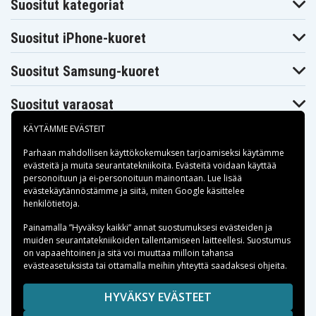
Suositut kategoriat
Suositut iPhone-kuoret
Suositut Samsung-kuoret
Suositut varaosat
KÄYTÄMME EVÄSTEIT
Parhaan mahdollisen käyttökokemuksen tarjoamiseksi käytämme
evästeitä
ja muita seurantatekniikoita. Evästeitä voidaan käyttää
personoituun ja ei-personoituun mainontaan. Lue lisää
Maksuvaihtoehdot
evästekäytännöstämme ja siitä, miten
Google käsittelee
henkilötietoja
.
Toimitusvaihtoehdot
Painamalla ”Hyväksy kaikki” annat suostumuksesi evästeiden ja
muiden seurantatekniikoiden tallentamiseen laitteellesi. Suostumus
on vapaaehtoinen ja sitä voi muuttaa milloin tahansa
evästeasetuksista tai ottamalla meihin yhteyttä saadaksesi ohjeita.
Copyright © 2026, Spares Nordic AB
HYVÄKSY EVÄSTEET
SIVULLA MAINITUT TAVARAMERKIT OVAT OMISTAJIENSA