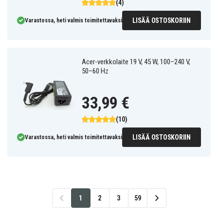
(4)
LISÄÄ OSTOSKORIIN
Varastossa, heti valmis toimitettavaksi
Acer-verkkolaite 19 V, 45 W, 100–240 V,
50–60 Hz
33,99 €
(10)
LISÄÄ OSTOSKORIIN
Varastossa, heti valmis toimitettavaksi
1
2
3
59