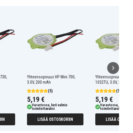
730,
Yhteensopivuus HP Mini 700,
Yhteensopivuus HP Mi
3.0V, 200 mAh
1032TU, 3.0V, 200 mA
(5)
(5)
5,19 €
5,19 €
Varastossa, heti valmis
Varastossa, heti valm
toimitettavaksi
toimitettavaksi
IIN
LISÄÄ OSTOSKORIIN
LISÄÄ OSTOSKO