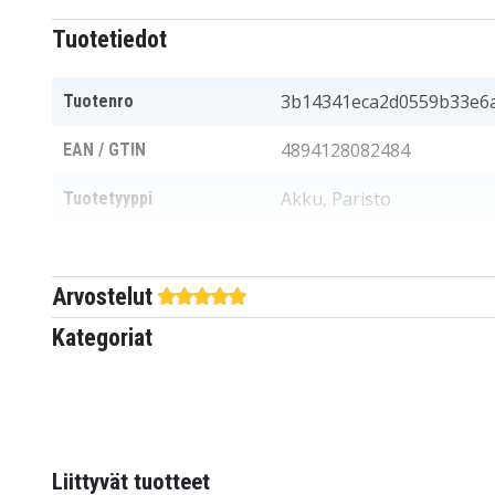
Tuotetiedot
3b14341eca2d0559b33e6
Tuotenro
4894128082484
EAN / GTIN
Akku, Paristo
Tuotetyyppi
3,0 V
Jännite
Arvostelut
Acer
Sopii merkkiin
Kategoriat
20 x 20 x 3,80 mm
Mitat
200 mAh
Kapasiteetti
Akku korvaa:
Liittyvät tuotteet