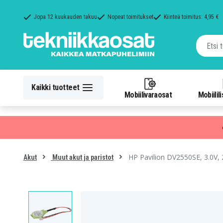
Jopa 12 kuukauden takuu
Nopeat toimitukset
Kiinteä toimitus: 4,95 €
Kaikki tuotteet
Mobiilivaraosat
Mobiilil
HP Pavilion DV2550SE, 3.0V,
Akut
Muut akut ja paristot