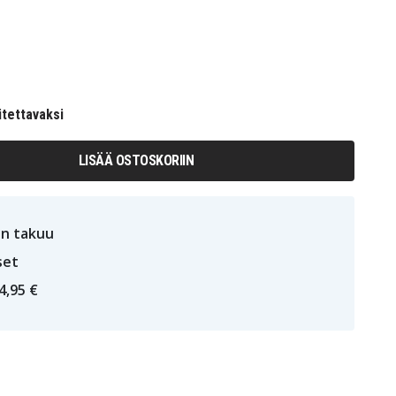
itettavaksi
LISÄÄ OSTOSKORIIN
n takuu
set
4,95 €