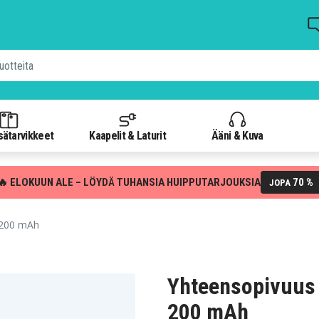
isätarvikkeet
Kaapelit & Laturit
Ääni & Kuva
🔥 ELOKUUN ALE – LÖYDÄ TUHANSIA HUIPPUTARJOUKSIA
70 %
JOPA
 200 mAh
Yhteensopivuus 
200 mAh