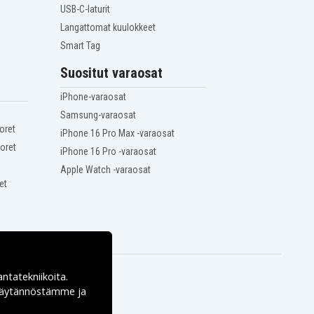
USB-C-laturit
Langattomat kuulokkeet
Smart Tag
Suositut varaosat
iPhone-varaosat
Samsung-varaosat
oret
iPhone 16 Pro Max -varaosat
oret
iPhone 16 Pro -varaosat
Apple Watch -varaosat
et
antatekniikoita.
ekäytännöstämme ja