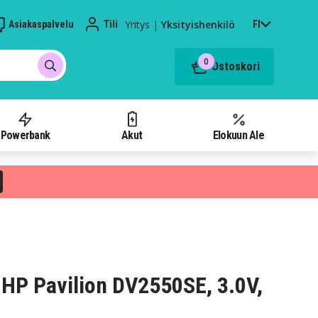
Yritys
|
Yksityishenkilö
Asiakaspalvelu
Tili
FI
0
Ostoskori
Powerbank
Akut
Elokuun Ale
HP Pavilion DV2550SE, 3.0V,