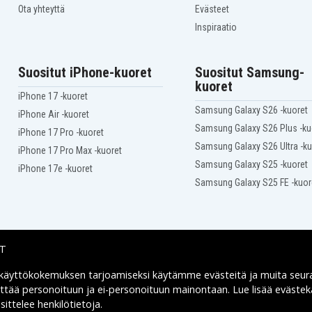
HP Pavilion DV2175EA
Ota yhteyttä
Evästeet
HP Pavilion DV2188EA
Inspiraatio
HP Pavilion DV2197EA
HP Pavilion DV2201CA
HP Pavilion DV2202CA
HP Pavilion DV2203AU
Suositut iPhone-kuoret
Suositut Samsung-
HP Pavilion DV2209TX
kuoret
HP Pavilion DV2213CA
iPhone 17 -kuoret
HP Pavilion DV2214TU
Samsung Galaxy S26 -kuoret
iPhone Air -kuoret
HP Pavilion DV2220LA
Samsung Galaxy S26 Plus -ku
iPhone 17 Pro -kuoret
HP Pavilion DV2222LA
Samsung Galaxy S26 Ultra -ku
HP Pavilion DV2225LA
iPhone 17 Pro Max -kuoret
HP Pavilion DV2235LA
Samsung Galaxy S25 -kuoret
iPhone 17e -kuoret
HP Pavilion DV2247BR
Samsung Galaxy S25 FE -kuor
HP Pavilion DV2260BR
HP Pavilion DV2304TX
HP Pavilion DV2305TX
HP Pavilion DV2308TX
HP Pavilion DV2312US
IT
HP Pavilion DV2315NR
HP Pavilion DV2317US
 käyttökokemuksen tarjoamiseksi käytämme
evästeitä
ja muita seur
Toimitusvaihtoehdot
HP Pavilion DV2322LA
yttää personoituun ja ei-personoituun mainontaan. Lue lisää eväst
HP Pavilion DV2401AU
ittelee henkilötietoja
.
HP Pavilion DV2403AU