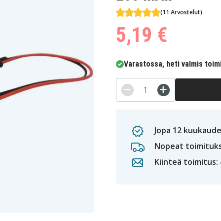
(11 Arvostelut)
5,19 €
Varastossa, heti valmis toim
Jopa 12 kuukaude
Nopeat toimituk
Kiinteä toimitus: 