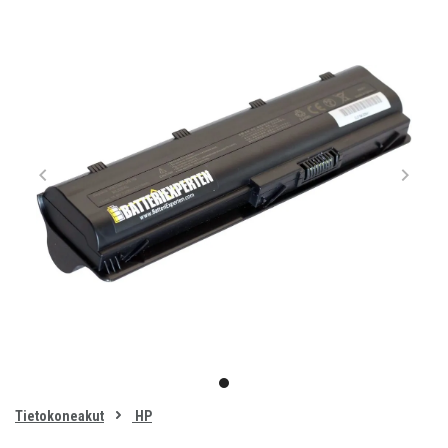
Item
1
item
of
0
Tietokoneakut
HP
1