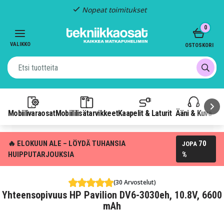
Nopeat toimitukset
Item
0
2
of
VALIKKO
OSTOSKORI
3
Mobiilivaraosat
Mobiililisätarvikkeet
Kaapelit & Laturit
Ääni & Kuva
P
🔥 ELOKUUN ALE – LÖYDÄ TUHANSIA
70
JOPA
HUIPPUTARJOUKSIA
%
(30 Arvostelut)
Yhteensopivuus HP Pavilion DV6-3030eh, 10.8V, 6600
mAh