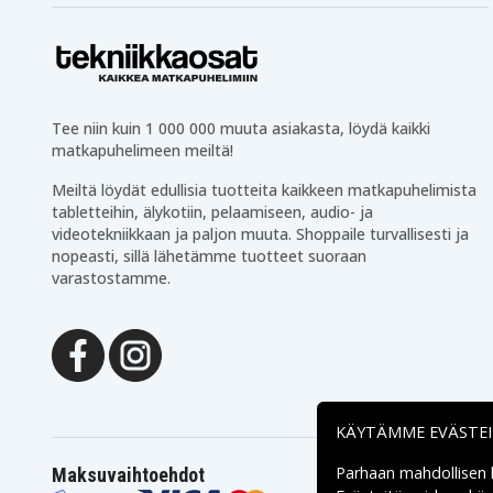
HP ProBook 440 G8 -kannettava (Rabon 1.0)
HP ProBook 440 G8 kannettava tietokone (464
HP EliteBook x360 830 G8 kannettava tietokon
Tee niin kuin 1 000 000 muuta asiakasta, löydä kaikki
matkapuhelimeen meiltä!
HP EliteBook x360 830 G8 - 3F9H3UC
Meiltä löydät edullisia tuotteita kaikkeen matkapuhelimista
tabletteihin, älykotiin, pelaamiseen, audio- ja
HP EliteBook x360 830 G7 -kannettava (Oleand
videotekniikkaan ja paljon muuta. Shoppaile turvallisesti ja
nopeasti, sillä lähetämme tuotteet suoraan
HP EliteBook x360 830 G7 -kannettava - 309U2
varastostamme.
HP EliteBook x360 830 G7 kannettava tietokon
HP IDS UMA i7-10610U x360 830 G7 BNBPC - 
HP EliteBook x360 830 G6 -kannettava (Okiwi)
KÄYTÄMME EVÄSTE
HP EBx360830G6 i7-8665U 13 16GB/1TLTEAPC 
Parhaan mahdollisen
Maksuvaihtoehdot
HP EliteBook x360 1040 G7 -kannettava (Hicko