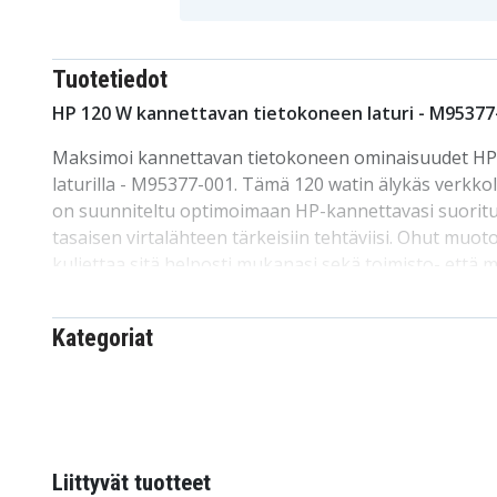
Tuotetiedot
HP 120 W kannettavan tietokoneen laturi - M95377
Maksimoi kannettavan tietokoneen ominaisuudet HP:
laturilla - M95377-001. Tämä 120 watin älykäs verkkolai
on suunniteltu optimoimaan HP-kannettavasi suorit
tasaisen virtalähteen tärkeisiin tehtäviisi. Ohut muot
kuljettaa sitä helposti mukanasi sekä toimisto- että 
HP:n alkuperäinen 120 W laturi - M95377-001, joka v
tarjoaa vankan virtalähteen kannettavalle tietokoneelle
Kategoriat
120 W:n teholla tämä laturi varmistaa, että HP-kannett
parhaimmillaan.
Koe vertaansa vailla oleva suorituskyky HP 120 W -lat
tänään, niin saat luotettavan ja tasaisen virtalähteen
Liittyvät tuotteet