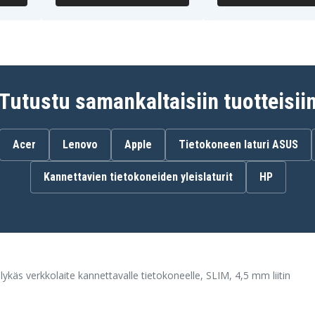
laite
56-001
Tutustu samankaltaisiin tuotteisii
t
Acer
Lenovo
Apple
Tietokoneen laturi ASUS
Kannettavien tietokoneiden yleislaturit
HP
A
käs verkkolaite kannettavalle tietokoneelle, SLIM, 4,5 mm liitin
ation PC (Inertia)