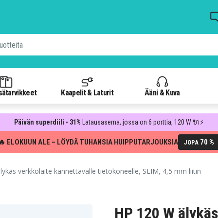
isätarvikkeet
Kaapelit & Laturit
Ääni & Kuva
Päivän superdiili - 31%
Latausasema, jossa on 6 porttia, 120 W 🔌⚡
🔥 ELOKUUN ALE – LÖYDÄ TUHANSIA HUIPPUTARJOUKSIA
70 %
JOPA
käs verkkolaite kannettavalle tietokoneelle, SLIM, 4,5 mm liitin
HP 120 W älykäs 