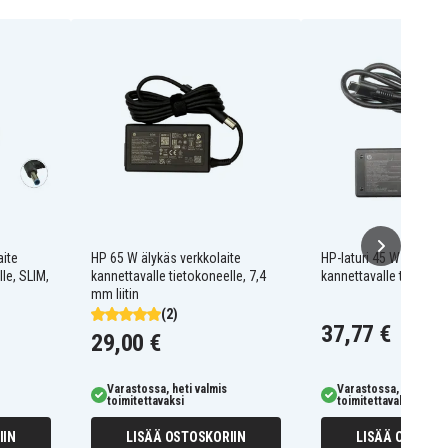
aite
HP 65 W älykäs verkkolaite
HP-laturi 45 W USB-C, 
le, SLIM,
kannettavalle tietokoneelle, 7,4
kannettavalle tietokon
mm liitin
(2)
37,77 €
29,00 €
Varastossa, heti valmis
Varastossa, heti valm
toimitettavaksi
toimitettavaksi
IIN
LISÄÄ OSTOSKORIIN
LISÄÄ OSTOSKO