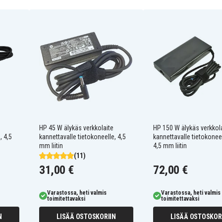
mmät ominaisuudet:
HP 45 W älykäs verkkolaite
HP 150 W älykäs verkkol
työskentelyyn tien päällä
, 4,5
kannettavalle tietokoneelle, 4,5
kannettavalle tietokoneel
turi
mm liitin
4,5 mm liitin
(11)
semien ja telakointiasemien
31,00 €
72,00 €
Varastossa, heti valmis
Varastossa, heti valmis
toimitettavaksi
toimitettavaksi
N
LISÄÄ OSTOSKORIIN
LISÄÄ OSTOSKOR