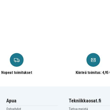
ation PC (4T510AV) -
ation PC (4T512AV) -
UP
 - 3Z9Z8AV
Nopeat toimitukset
Kiinteä toimitus: 4,95 
tietokone (Pan15)
 - 86Q38PA
Apua
Tekniikkaosat.fi
 - 86Q53PA
Ostoehdot
Tietoa meistä