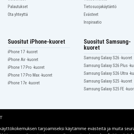
Palautukset
Tietosuojakäytäntö
Ota yhteyttä
Evästeet
N1AV) - 640N7PA
Inspiraatio
e (Opel)
Suositut iPhone-kuoret
Suositut Samsung-
kuoret
iPhone 17 -kuoret
Samsung Galaxy S26 -kuoret
iPhone Air -kuoret
er 1.0)
Samsung Galaxy S26 Plus -ku
iPhone 17 Pro -kuoret
Samsung Galaxy S26 Ultra -ku
UC
iPhone 17 Pro Max -kuoret
Samsung Galaxy S25 -kuoret
e (1V3B5AV) - 38B48UC
iPhone 17e -kuoret
Samsung Galaxy S25 FE -kuor
8MQ86AV
IT
- 8LK04UP
 käyttökokemuksen tarjoamiseksi käytämme
evästeitä
ja muita seur
Toimitusvaihtoehdot
ry 14)