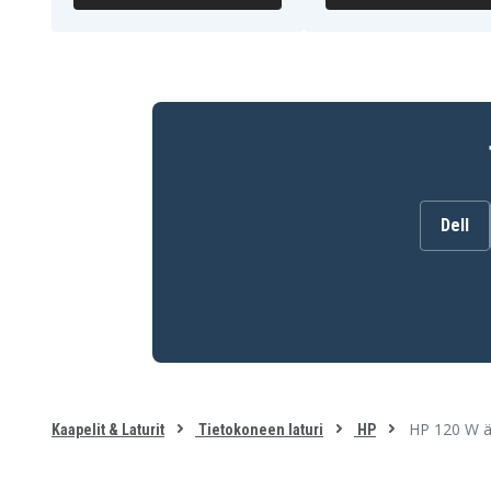
Tyyppi:
kannettavan tietokoneen laturi / verkko
Teho:
120W
Toiminnallinen vastaava osa:
710415-001, L418
Yhteensopiva:
Kannettavien tietokoneiden telakointiasema
DIB HP USB-C/A UNIV Dock G2 - 5YH40AV
Dell
HP USB-C Dock G5 - 5TW10AA
HP USB-C DOCK G5 - 5TW10ET
HP USB-C Dock G5 Opinel - 9JW67AA
HP USB-C G5 Essential Dock -telakka - 72C71AA
HP USB-C G5 Essential Dock -telakka - 72C71ET
HP USB-C/A -yleistelakka G2 - 5TW13AA
HP USB-C/A Universal Dock G2 Opinel - 9JW68A
HP 120 W äly
Kaapelit & Laturit
Tietokoneen laturi
HP
HP ZBook Power 15,6 tuuman G9 Mobile Workst