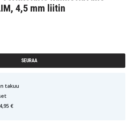
IM, 4,5 mm liitin
SEURAA
n takuu
set
4,95 €