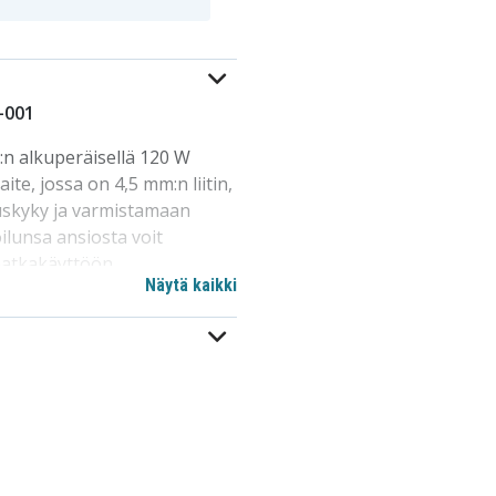
-001
n alkuperäisellä 120 W
te, jossa on 4,5 mm:n liitin,
uskyky ja varmistamaan
oilunsa ansiosta voit
matkakäyttöön.
Näytä kaikki
astaa osaa L41856-001,
si. 4,5 mm:n liittimellä ja
avallasi on aina virtaa
urilla - M95377-001. Osta jo
 HP-kannettavallesi.