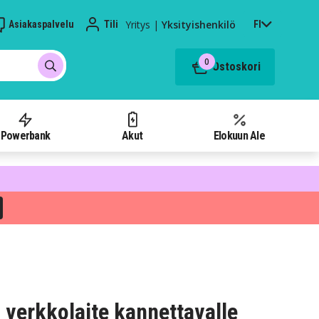
Yritys
|
Yksityishenkilö
Asiakaspalvelu
Tili
FI
0
Ostoskori
Powerbank
Akut
Elokuun Ale
verkkolaite kannettavalle