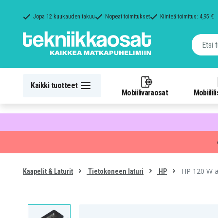
Jopa 12 kuukauden takuu
Nopeat toimitukset
Kiinteä toimitus: 4,95 €
Kaikki tuotteet
Mobiilivaraosat
Mobiilil
HP 120 W äly
Kaapelit & Laturit
Tietokoneen laturi
HP