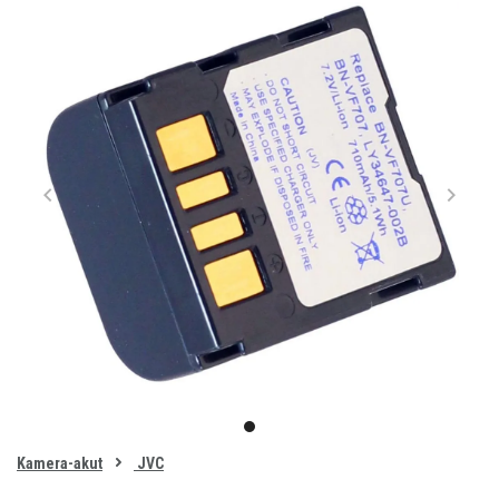
Item
1
item
of
0
Kamera-akut
JVC
1