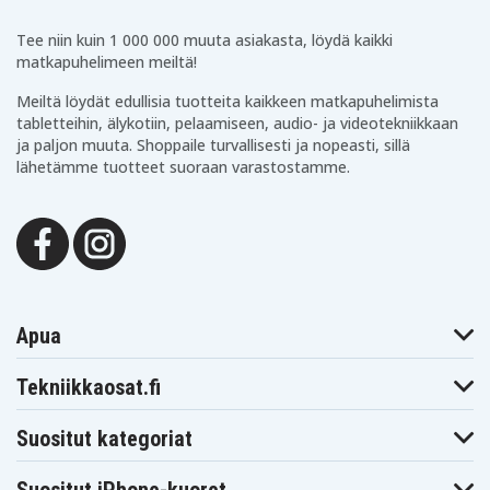
JVC GZ-DF270EX
JVC GZ-DF420
JVC GZ-DF470
JVC GZ-MG20
JVC GZ-MG20AA
JVC GZ-MG20AC
Tee niin kuin 1 000 000 muuta asiakasta, löydä kaikki
JVC GZ-MG20AG
JVC GZ-MG20AH
JVC GZ-MG20AS
matkapuhelimeen meiltä!
JVC GZ-MG20E
JVC GZ-MG20EK
JVC GZ-MG20EX
JVC GZ-MG20U
JVC GZ-MG20US
JVC GZ-MG21
Meiltä löydät edullisia tuotteita kaikkeen matkapuhelimista
JVC GZ-MG21AA
JVC GZ-MG21AC
JVC GZ-MG21E
tabletteihin, älykotiin, pelaamiseen, audio- ja videotekniikkaan
JVC GZ-MG21EK
JVC GZ-MG21EX
JVC GZ-MG21U
ja paljon muuta. Shoppaile turvallisesti ja nopeasti, sillä
JVC GZ-MG21US
JVC GZ-MG24
JVC GZ-MG24AA
lähetämme tuotteet suoraan varastostamme.
JVC GZ-MG24E
JVC GZ-MG24EK
JVC GZ-MG24EX
JVC GZ-MG24U
JVC GZ-MG26
JVC GZ-MG26AA
JVC GZ-MG26E
JVC GZ-MG26EK
JVC GZ-MG26EX
JVC GZ-
JVC GZ-MG26U
JVC GZ-MG27
MG27AH-U
JVC GZ-MG27E
JVC GZ-MG27EK
JVC GZ-MG27EX
JVC GZ-MG27U
JVC GZ-MG27US
JVC GZ-MG30
JVC GZ-MG30AA
JVC GZ-MG30AC
JVC GZ-MG30E
Apua
JVC GZ-MG30EK
JVC GZ-MG30EX
JVC GZ-MG30U
JVC GZ-MG30US
JVC GZ-MG31
JVC GZ-MG31AC
JVC GZ-MG31U
JVC GZ-MG35
JVC GZ-MG35U
Tekniikkaosat.fi
JVC GZ-MG35US
JVC GZ-MG36
JVC GZ-MG36AA
JVC GZ-MG36E
JVC GZ-MG36EK
JVC GZ-MG36EX
Suositut kategoriat
JVC GZ-MG36U
JVC GZ-MG37
JVC GZ-MG37AA
JVC GZ-
JVC GZ-MG37E
JVC GZ-MG37EK
MG37AH-U