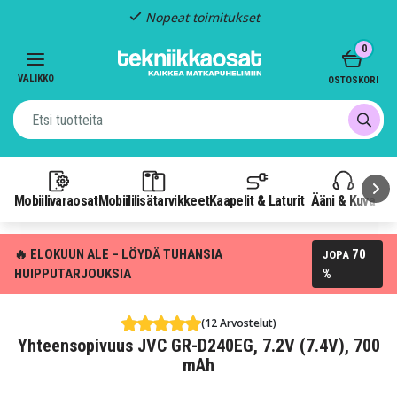
Nopeat toimitukset
Item
0
2
of
VALIKKO
OSTOSKORI
3
Mobiilivaraosat
Mobiililisätarvikkeet
Kaapelit & Laturit
Ääni & Kuva
P
🔥 ELOKUUN ALE – LÖYDÄ TUHANSIA
70
JOPA
HUIPPUTARJOUKSIA
%
(12 Arvostelut)
Yhteensopivuus JVC GR-D240EG, 7.2V (7.4V), 700
mAh