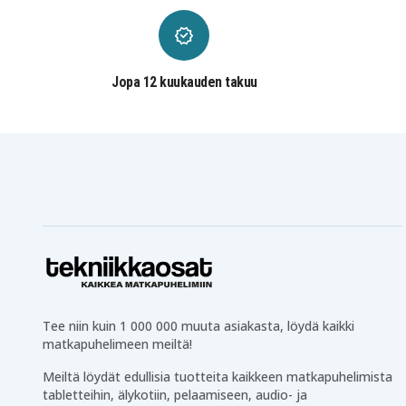
JVC GZ-E305BEK
JVC GZ-E305BEU
JVC GZ-E305SEU
JVC GZ-E305WEU
JVC GZ-E310BEU
JVC GZ-E505
JVC GZ-E505BU
JVC GZ-E565
JVC GZ-EX210AUS
JVC GZ-EX210BE
Jopa 12 kuukauden takuu
JVC GZ-EX210BEU
JVC GZ-EX210BU
JVC GZ-EX210RUS
JVC GZ-EX210WE
JVC GZ-EX215
JVC GZ-EX215BE
JVC GZ-EX215BEU
JVC GZ-EX215SE
JVC GZ-EX215WEU
JVC GZ-EX245
JVC GZ-EX250BUS
JVC GZ-EX265
JVC GZ-EX275
JVC GZ-EX310
JVC GZ-EX310BU
JVC GZ-EX310WU
JVC GZ-EX315BEU
JVC GZ-EX315SEU
JVC GZ-EX355
JVC GZ-EX355B
JVC GZ-EX515
JVC GZ-EX515B
JVC GZ-EX515BEU
JVC GZ-EX555
JVC GZ-EX555BU
JVC GZ-EX575
JVC GZ-G5
JVC GZ-GX1
Tee niin kuin 1 000 000 muuta asiakasta, löydä kaikki
JVC GZ-GX1BEU
JVC GZ-GX1BU
matkapuhelimeen meiltä!
JVC GZ-GX3
JVC GZ-GX8
JVC GZ-HD500BU
JVC GZ-HD500BUS
Meiltä löydät edullisia tuotteita kaikkeen matkapuhelimista
JVC GZ-HD500SEU
JVC GZ-HD500U
tabletteihin, älykotiin, pelaamiseen, audio- ja
JVC GZ-HD520
JVC GZ-HD520AC