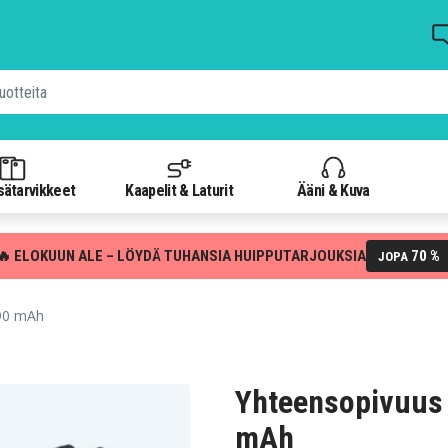
isätarvikkeet
Kaapelit & Laturit
Ääni & Kuva
🔥 ELOKUUN ALE – LÖYDÄ TUHANSIA HUIPPUTARJOUKSIA
70 %
JOPA
890 mAh
Yhteensopivuus
mAh