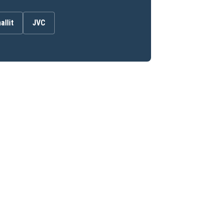
allit
JVC