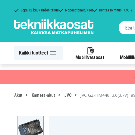
Jopa 12 kuukauden takuu
Nopeat toimitukset
Kiinteä toimitus: 4,95 €
Kaikki tuotteet
Mobiilivaraosat
Mobiilil
JVC GZ-HM446, 3.6(3.7V), 
Akut
Kamera-akut
JVC