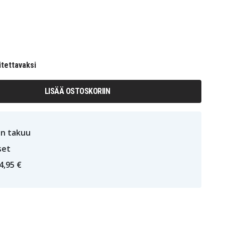
itettavaksi
LISÄÄ OSTOSKORIIN
n takuu
set
4,95 €