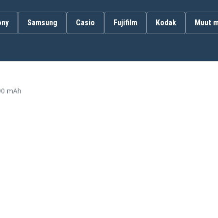
ony
Samsung
Casio
Fujifilm
Kodak
Muut m
JVC GZ-E100SEU
JVC GZ-E105REK
JVC GZ-E10BUS
JVC GZ-E10SEU
JVC GZ-E15BEU
890 mAh
JVC GZ-E200AUS
JVC GZ-E200BEU
JVC GZ-E200RU
JVC GZ-E205
JVC GZ-E205BEK
JVC GZ-E205REK
JVC GZ-E205WEK
JVC GZ-E220
JVC GZ-E225
JVC GZ-E225-V
JVC GZ-E265-B
JVC GZ-E265-W
JVC GZ-E300BEU
JVC GZ-E305AEK