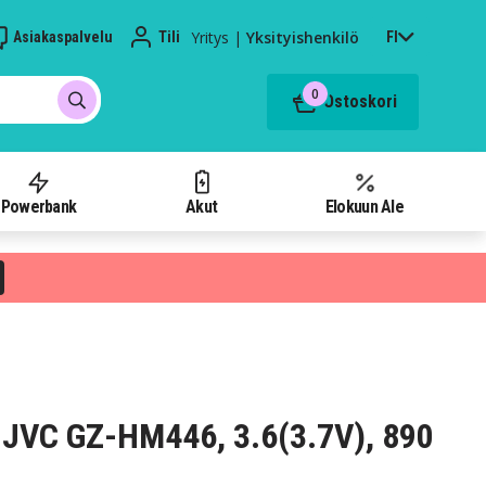
Yritys
|
Yksityishenkilö
Asiakaspalvelu
Tili
FI
0
Ostoskori
Powerbank
Akut
Elokuun Ale
 JVC GZ-HM446, 3.6(3.7V), 890