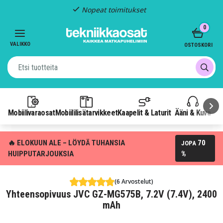
Nopeat toimitukset
Item
0
2
of
VALIKKO
OSTOSKORI
3
Mobiilivaraosat
Mobiililisätarvikkeet
Kaapelit & Laturit
Ääni & Kuva
P
🔥 ELOKUUN ALE – LÖYDÄ TUHANSIA
70
JOPA
HUIPPUTARJOUKSIA
%
(6 Arvostelut)
Yhteensopivuus JVC GZ-MG575B, 7.2V (7.4V), 2400
mAh