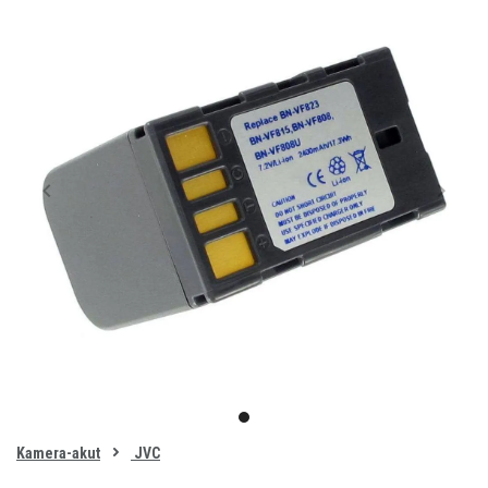
Item
1
item
of
0
Kamera-akut
JVC
1