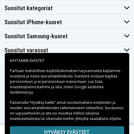
JVC GZ-
JVC GZ-
JVC GZ-
Suositut kategoriat
MG148AA
MG148EK
MG148EX
JVC GZ-
JVC GZ-MG150
JVC GZ-MG150EF
MG148US
Suositut iPhone-kuoret
JVC GZ-
JVC GZ-MG155
JVC GZ-MG155A
MG150US
JVC GZ-
JVC GZ-
JVC GZ-
Suositut Samsung-kuoret
MG155AC
MG155EK
MG155EX
JVC GZ-
JVC GZ-MG155P
JVC GZ-MG175
MG157US
Suositut varaosat
JVC GZ-
JVC GZ-
JVC GZ-MG177
MG175AC
MG175EK
KÄYTÄMME EVÄSTEIT
JVC GZ-MG210
JVC GZ-MG211
JVC GZ-MG220
JVC GZ-MG250
JVC GZ-MG255
JVC GZ-MG255A
Parhaan mahdollisen käyttökokemuksen tarjoamiseksi käytämme
JVC GZ-
JVC GZ-
JVC GZ-
evästeitä
ja muita seurantatekniikoita. Evästeitä voidaan käyttää
MG255AC
MG255EX
MG255US
personoituun ja ei-personoituun mainontaan. Lue lisää
JVC GZ-MG255W
JVC GZ-MG260
JVC GZ-MG261
Maksuvaihtoehdot
evästekäytännöstämme ja siitä, miten
Google käsittelee
JVC GZ-
henkilötietoja
.
JVC GZ-MG262
JVC GZ-MG275
MG275AA
JVC GZ-
Toimitusvaihtoehdot
Painamalla ”Hyväksy kaikki” annat suostumuksesi evästeiden ja
JVC GZ-MG275B
JVC GZ-MG275E
MG275AC
muiden seurantatekniikoiden tallentamiseen laitteellesi. Suostumus
JVC GZ-
JVC GZ-
JVC GZ-MG275S
on vapaaehtoinen ja sitä voi muuttaa milloin tahansa
MG275EK
MG275EX
evästeasetuksista tai ottamalla meihin yhteyttä saadaksesi ohjeita.
JVC GZ-
JVC GZ-MG330
JVC GZ-MG330A
MG275US
JVC GZ-
Copyright © 2026, Spares Nordic AB
HYVÄKSY EVÄSTEET
JVC GZ-MG330B
JVC GZ-MG330H