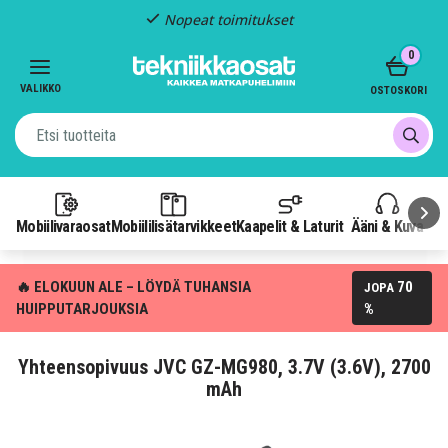
Nopeat toimitukset
Item
0
2
of
VALIKKO
OSTOSKORI
3
Mobiilivaraosat
Mobiililisätarvikkeet
Kaapelit & Laturit
Ääni & Kuva
P
🔥 ELOKUUN ALE – LÖYDÄ TUHANSIA
70
JOPA
HUIPPUTARJOUKSIA
%
Yhteensopivuus JVC GZ-MG980, 3.7V (3.6V), 2700
mAh