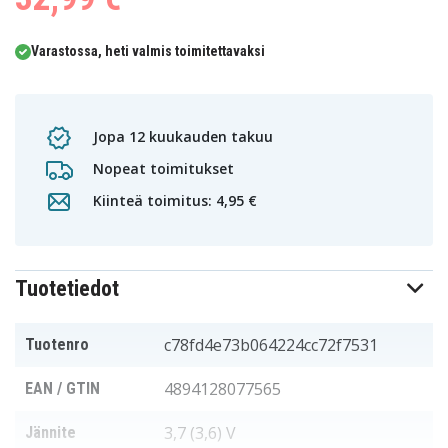
Varastossa, heti valmis toimitettavaksi
Jopa 12 kuukauden takuu
Nopeat toimitukset
Kiinteä toimitus: 4,95 €
Tuotetiedot
c78fd4e73b064224cc72f7531
Tuotenro
4894128077565
EAN / GTIN
3,7 (3,6) V
Jännite