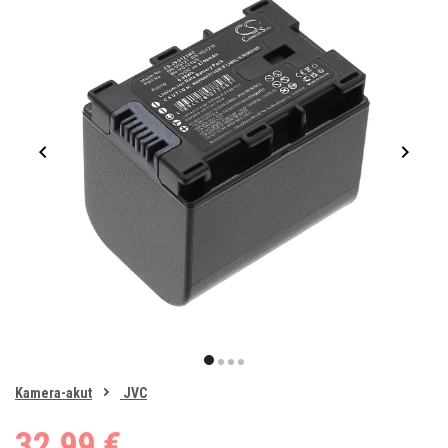
Item
1
item
item
item
item
of
0
Kamera-akut
JVC
1
2
3
4
32,99 €