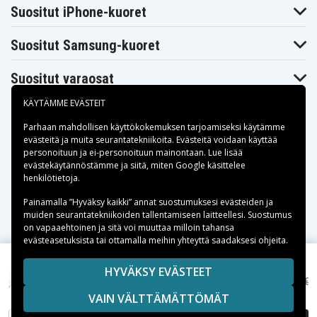
Envy 17, HP Envy 17M, HP Envy 17T, HP Envy X360,
Suositut iPhone-kuoret
HP Pro x2, HP ProBook 430, HP ProBook 440, HP
ProBook 445, HP ProBook 445R, HP ProBook 450,
Suositut Samsung-kuoret
HP ProBook 450, HP5 ProBook 45, HP4 ProBook
45 ProBook 630, HP ProBook 635, HP ProBook
Suositut varaosat
640, HP ProBook 650, HP Specter 13, HP Specter
KÄYTÄMME EVÄSTEIT
Folio, HP Specter x2, HP Specter x360, HP ZBook
14u, HP ZBook 15U, HP ZBook Firefly
Parhaan mahdollisen käyttökokemuksen tarjoamiseksi käytämme
evästeitä
ja muita seurantatekniikoita. Evästeitä voidaan käyttää
Huawei:
Huawei MateBook X
personoituun ja ei-personoituun mainontaan. Lue lisää
Maksuvaihtoehdot
evästekäytännöstämme ja siitä, miten
Google käsittelee
henkilötietoja
.
Lenovo:
Lenovo 100w sukupolvi, Lenovo 14e
Chromebook, Lenovo 14W sukupolvi, Lenovo
Toimitusvaihtoehdot
Painamalla ”Hyväksy kaikki” annat suostumuksesi evästeiden ja
300e Chromebook, Lenovo 300w sukupolvi,
muiden seurantatekniikoiden tallentamiseen laitteellesi. Suostumus
on vapaaehtoinen ja sitä voi muuttaa milloin tahansa
Lenovo 500e Chromebook, Lenovo 500w
evästeasetuksista tai ottamalla meihin yhteyttä saadaksesi ohjeita.
sukupolvi, Lenovo Chromebook 100e, Lenovo
Ducati 5, Lenovo IdeaPad 730S, Lenovo IdeaPad
Copyright © 2026, Spares Nordic AB
HYVÄKSY EVÄSTEET
20,00 €
Lenovo ThinkPad T14s Gen 2–4
S940, Lenovo IdeaPad Slim, Lenovo IdeaPad Yoga,
22,50 €
SIVULLA MAINITUT TAVARAMERKIT OVAT OMISTAJIENSA
VAIN VÄLTTÄMÄTTÖMÄT
OMAISUUTTA.
Lenovo Slim 7, Lenovo Tablet 10, Lenovo