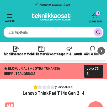
Nopeat toimitukset
Item
0
2
of
VALIKKO
OSTOSKORI
3
Mobiilivaraosat
Mobiililisätarvikkeet
Kaapelit & Laturit
Ääni & Kuva
P
🔥 ELOKUUN ALE – LÖYDÄ TUHANSIA
70
JOPA
HUIPPUTARJOUKSIA
%
(1 Arvostelut)
Lenovo ThinkPad T14s Gen 2–4
ALE