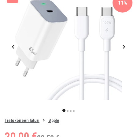
11%
Item
1
item
item
item
item
of
0
Tietokoneen laturi
Apple
1
2
3
4
20,00 €