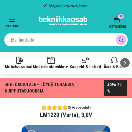
Nopeat toimitukset
Item
0
2
of
VALIKKO
OSTOSKORI
3
Mobiilivaraosat
Mobiililisätarvikkeet
Kaapelit & Laturit
Ääni & Kuva
P
🔥 ELOKUUN ALE – LÖYDÄ TUHANSIA
70
JOPA
HUIPPUTARJOUKSIA
%
(5 Arvostelut)
LM1220 (Varta), 3,0V