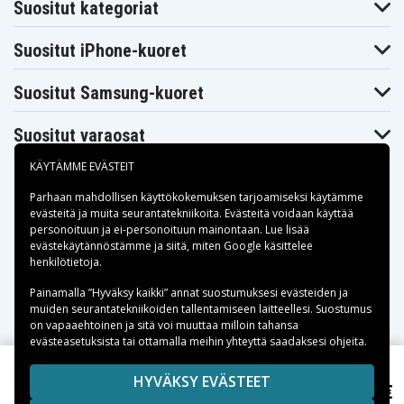
Suositut kategoriat
Suositut iPhone-kuoret
Suositut Samsung-kuoret
Suositut varaosat
KÄYTÄMME EVÄSTEIT
Parhaan mahdollisen käyttökokemuksen tarjoamiseksi käytämme
evästeitä
ja muita seurantatekniikoita. Evästeitä voidaan käyttää
personoituun ja ei-personoituun mainontaan. Lue lisää
Maksuvaihtoehdot
evästekäytännöstämme ja siitä, miten
Google käsittelee
henkilötietoja
.
Toimitusvaihtoehdot
Painamalla ”Hyväksy kaikki” annat suostumuksesi evästeiden ja
muiden seurantatekniikoiden tallentamiseen laitteellesi. Suostumus
on vapaaehtoinen ja sitä voi muuttaa milloin tahansa
evästeasetuksista tai ottamalla meihin yhteyttä saadaksesi ohjeita.
Copyright © 2026, Spares Nordic AB
HYVÄKSY EVÄSTEET
4,50 €
LM1220 (Varta), 3,0V
SIVULLA MAINITUT TAVARAMERKIT OVAT OMISTAJIENSA