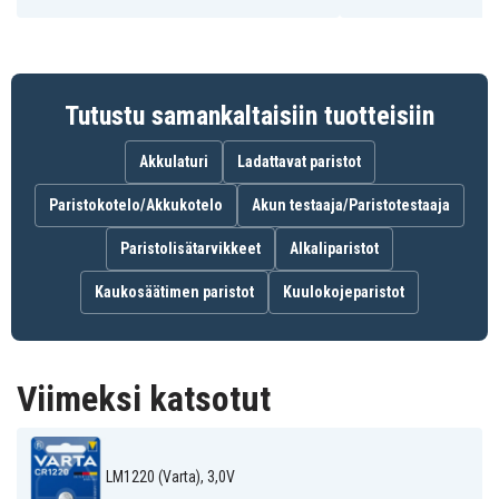
3,0 V
Jännite
Litium
akun tyyppi
Tutustu samankaltaisiin tuotteisiin
12 mm
Halkaisija
Akkulaturi
Ladattavat paristot
Paristokotelo/Akkukotelo
Akun testaaja/Paristotestaaja
:
Paristolisätarvikkeet
Alkaliparistot
BR1220-1W
5012LC (Varta)
BR1220 (Varta)
(Varta)
CR1220-1W
Kaukosäätimen paristot
Kuulokojeparistot
DL1220 (Varta)
DL1220B (Varta)
(Varta)
KECR1220
ECR1220 (Varta)
KCR1220 (Varta)
(Varta)
KL1220 (Varta)
L04 (Varta)
LM1220 (Varta)
Viimeksi katsotut
PA (Varta)
SB-T13 (Varta)
LM1220 (Varta), 3,0V