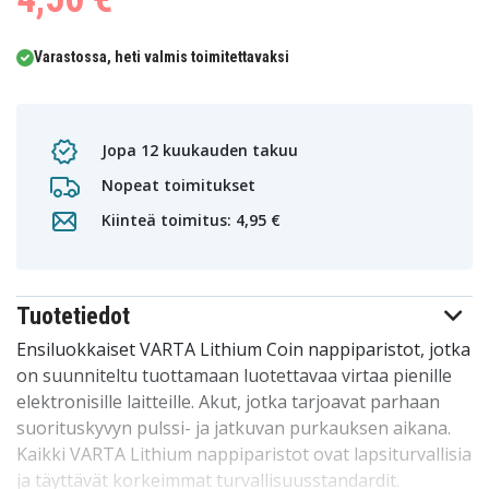
Varastossa, heti valmis toimitettavaksi
Jopa 12 kuukauden takuu
Nopeat toimitukset
Kiinteä toimitus: 4,95 €
Tuotetiedot
Ensiluokkaiset VARTA Lithium Coin nappiparistot, jotka
on suunniteltu tuottamaan luotettavaa virtaa pienille
elektronisille laitteille. Akut, jotka tarjoavat parhaan
suorituskyvyn pulssi- ja jatkuvan purkauksen aikana.
Kaikki VARTA Lithium nappiparistot ovat lapsiturvallisia
ja täyttävät korkeimmat turvallisuusstandardit.