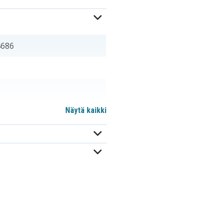
4686
Näytä kaikki
BP-DC6-J
CGA-S008A
CGA-S008E/1B