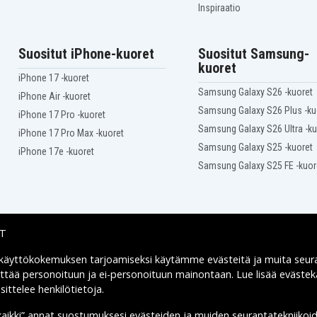
Inspiraatio
K
Panasonic SDR-S10EG-S
Panasonic SDR-S10PC
Panasonic SDR-S26
Suositut iPhone-kuoret
Suositut Samsung-
Panasonic SDR-S26N
kuoret
Panasonic SDR-S7EG-S
iPhone 17 -kuoret
Panasonic SDR-S9
Samsung Galaxy S26 -kuoret
iPhone Air -kuoret
Panasonic SDR-SW20R
Panasonic SDR-SW21D
Samsung Galaxy S26 Plus -ku
iPhone 17 Pro -kuoret
Panasonic SDR-SW28
Samsung Galaxy S26 Ultra -ku
iPhone 17 Pro Max -kuoret
Ricoh CX1
Samsung Galaxy S25 -kuoret
Ricoh Caplio CX2
iPhone 17e -kuoret
Ricoh Caplio R7
Samsung Galaxy S25 FE -kuor
IT
 käyttökokemuksen tarjoamiseksi käytämme
evästeitä
ja muita seur
Toimitusvaihtoehdot
yttää personoituun ja ei-personoituun mainontaan. Lue lisää eväst
ittelee henkilötietoja
.
kaikki” annat suostumuksesi evästeiden ja muiden seurantatekniikoi