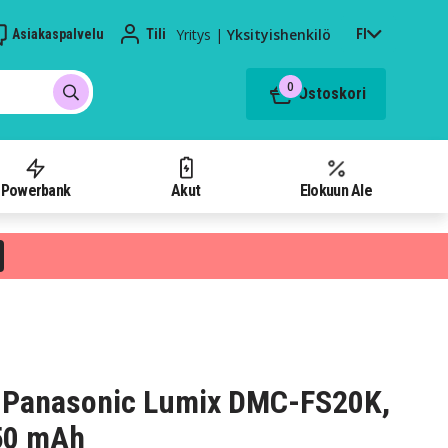
Yritys
|
Yksityishenkilö
Asiakaspalvelu
Tili
FI
0
Ostoskori
Powerbank
Akut
Elokuun Ale
 Panasonic Lumix DMC-FS20K,
750 mAh