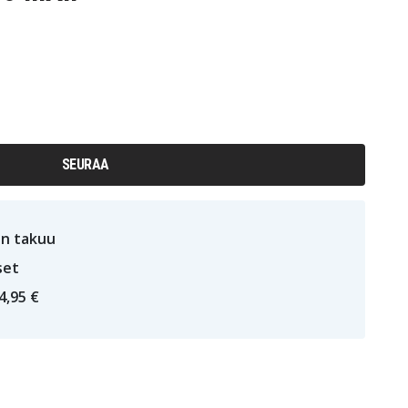
SEURAA
n takuu
set
4,95 €