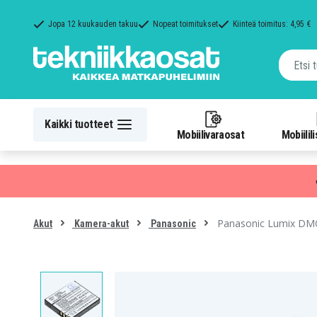
Jopa 12 kuukauden takuu
Nopeat toimitukset
Kiinteä toimitus: 4,95 €
Kaikki tuotteet
Mobiilivaraosat
Mobiilil
Panasonic Lumix DMC-
Akut
Kamera-akut
Panasonic