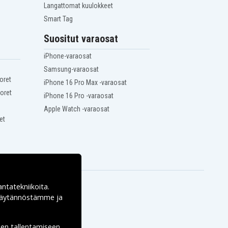
Langattomat kuulokkeet
Smart Tag
Suositut varaosat
iPhone-varaosat
Samsung-varaosat
oret
iPhone 16 Pro Max -varaosat
oret
iPhone 16 Pro -varaosat
Apple Watch -varaosat
et
antatekniikoita.
ekäytännöstämme ja
den tallentamiseen