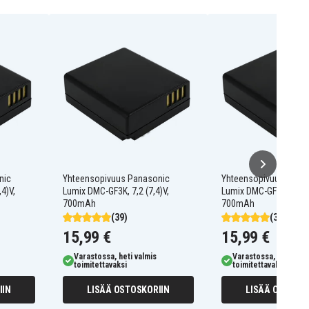
nic
Yhteensopivuus Panasonic
Yhteensopivuus Pana
4)V,
Lumix DMC-GF3K, 7,2 (7,4)V,
Lumix DMC-GF3X, 7,2 (7
700mAh
700mAh
(39)
(39)
15,99 €
15,99 €
Varastossa, heti valmis
Varastossa, heti valm
toimitettavaksi
toimitettavaksi
IIN
LISÄÄ OSTOSKORIIN
LISÄÄ OSTOSKO