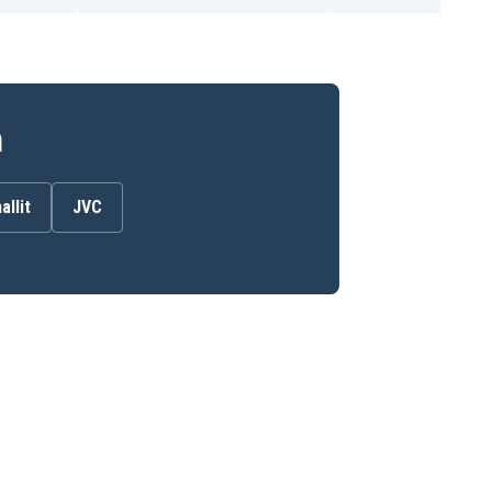
n
allit
JVC