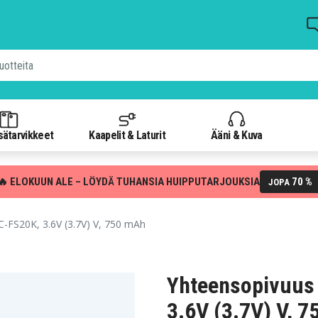
isätarvikkeet
Kaapelit & Laturit
Ääni & Kuva
🔥 ELOKUUN ALE – LÖYDÄ TUHANSIA HUIPPUTARJOUKSIA
70 %
JOPA
FS20K, 3.6V (3.7V) V, 750 mAh
Yhteensopivuus
3.6V (3.7V) V, 