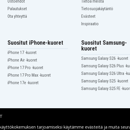
Ostoehdot
Tietoa meistä
HP Photosmart 7520 e-
AiO
Palautukset
Tietosuojakäytäntö
HP Photosmart Plus AiO
Ota yhteyttä
Evästeet
B209 series
s
HP Photosmart Wireless
Inspiraatio
e-AiO B110a
s
HP Photosmart Wireless
e-AiO B110d
Suositut iPhone-kuoret
Suositut Samsung-
on
kuoret
iPhone 17 -kuoret
Samsung Galaxy S26 -kuoret
iPhone Air -kuoret
Samsung Galaxy S26 Plus -ku
iPhone 17 Pro -kuoret
Samsung Galaxy S26 Ultra -ku
iPhone 17 Pro Max -kuoret
Samsung Galaxy S25 -kuoret
iPhone 17e -kuoret
Samsung Galaxy S25 FE -kuor
IT
 käyttökokemuksen tarjoamiseksi käytämme
evästeitä
ja muita seur
Toimitusvaihtoehdot