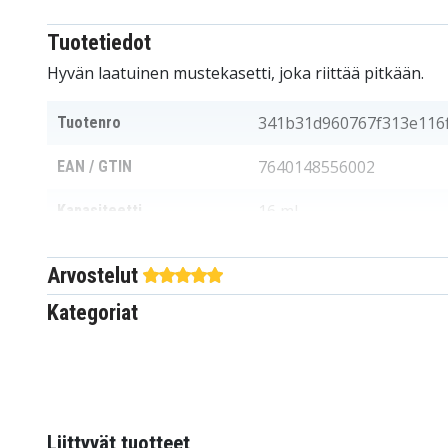
Tuotetiedot
Hyvän laatuinen mustekasetti, joka riittää pitkään.
341b31d960767f313e116
Tuotenro
7640148556002
EAN / GTIN
16 ml
Kapasiteetti
Mustekasetit
Tuotetyyppi
Arvostelut
Peach
Sopii merkkiin
Kategoriat
Vihreä
Väri
Sopii yhteen muun muassa seuraavien kanssa:
Liittyvät tuotteet
HP DeskJet 3070 Series
HP DeskJet 3070A