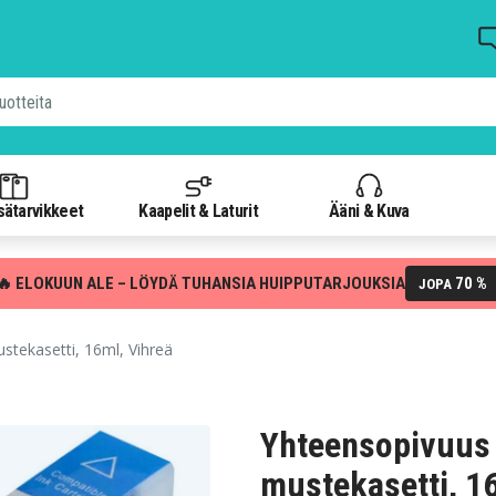
isätarvikkeet
Kaapelit & Laturit
Ääni & Kuva
🔥 ELOKUUN ALE – LÖYDÄ TUHANSIA HUIPPUTARJOUKSIA
70 %
JOPA
tekasetti, 16ml, Vihreä
Yhteensopivuus
mustekasetti, 1