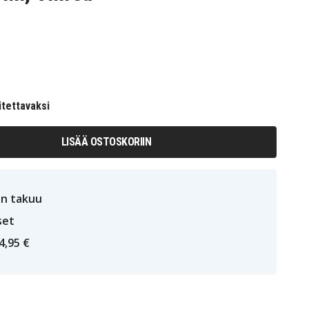
itettavaksi
LISÄÄ OSTOSKORIIN
n takuu
set
4,95 €