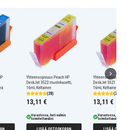
HP
Yhteensopivuus Peach HP
Yhteensopivuus Peac
DeskJet 3522 mustekasetti,
DeskJet 3521 mustekas
eä
16ml, Keltainen
16ml, Keltainen
(28)
(28)
13,11 €
13,11 €
Varastossa, heti valmis
Varastossa, heti valm
toimitettavaksi
toimitettavaksi
IIN
LISÄÄ OSTOSKORIIN
LISÄÄ OSTOSKO