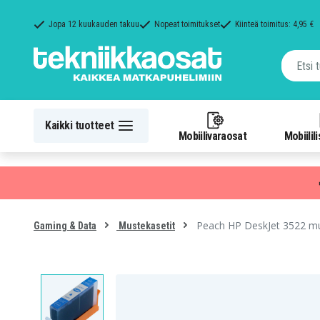
Jopa 12 kuukauden takuu
Nopeat toimitukset
Kiinteä toimitus: 4,95 €
Kaikki tuotteet
Mobiilivaraosat
Mobiilil
Peach HP DeskJet 3522 mus
Gaming & Data
Mustekasetit