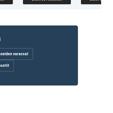
n
neiden varaosat
setit