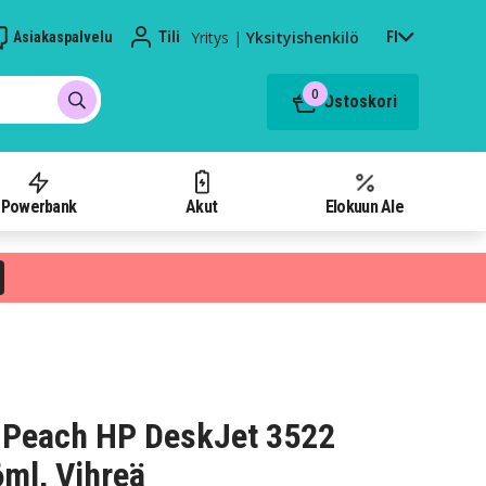
Yritys
|
Yksityishenkilö
Asiakaspalvelu
Tili
FI
0
Ostoskori
Powerbank
Akut
Elokuun Ale
 Peach HP DeskJet 3522
6ml, Vihreä