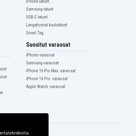
iPhone-laturit
Samsung-laturit
USB-C-laturit
Langattomat kuulokkeet
Smart Tag
Suositut varaosat
iPhone-varaosat
Samsung-varaosat
oret
iPhone 16 Pro Max -varaosat
oret
iPhone 16 Pro -varaosat
Apple Watch -varaosat
et
antatekniikoita.