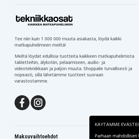
HP Photosmart 7510 e-
HP Photosmart 6525
AiO
HP Photosmart B209a
HP Photosmart B209c
HP Photosmart Wireless
HP Photosmart Wireles
B109n
B209
HP Photosmart Wireless
HP Photosmart Wireles
Tee niin kuin 1 000 000 muuta asiakasta, löydä kaikki
e-AiO B110b
e-AiO B110c
matkapuhelimeen meiltä!
HP Photosmart Wireless
HP Photosmart eStati
e-AiO B110e
C510 series
Meiltä löydät edullisia tuotteita kaikkeen matkapuhelimista
tabletteihin, älykotiin, pelaamiseen, audio- ja
videotekniikkaan ja paljon muuta. Shoppaile turvallisesti ja
nopeasti, sillä lähetämme tuotteet suoraan
varastostamme.
KÄYTÄMME EVÄSTE
Parhaan mahdollisen
Maksuvaihtoehdot