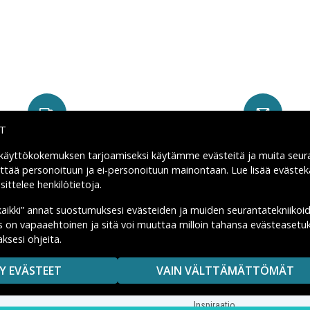
IT
Nopeat toimitukset
Kiinteä toimitus: 4,95 
 käyttökokemuksen tarjoamiseksi käytämme
evästeitä
ja muita seur
yttää personoituun ja ei-personoituun mainontaan. Lue lisää eväst
ittelee henkilötietoja
.
kaikki” annat suostumuksesi evästeiden ja muiden seurantatekniikoi
us on vapaaehtoinen ja sitä voi muuttaa milloin tahansa evästeasetuk
Apua
Tekniikkaosat.fi
ksesi ohjeita.
Ostoehdot
Tietoa meistä
Y EVÄSTEET
VAIN VÄLTTÄMÄTTÖMÄT
Palautukset
Tietosuojakäytäntö
Ota yhteyttä
Evästeet
Inspiraatio