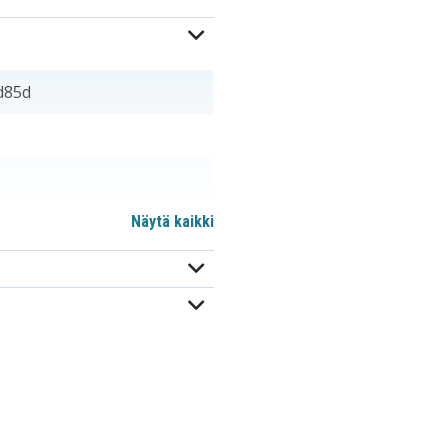
d85d
Näytä kaikki
SB-L320