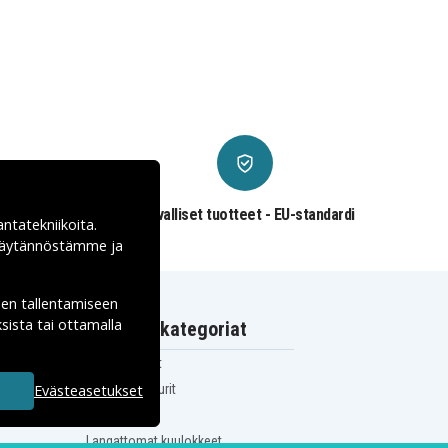
€
Turvalliset tuotteet - EU-standardi
antatekniikoita.
ekäytännöstämme ja
den tallentamiseen
sista tai ottamalla
Suositut kategoriat
iPhone-laturit
Evästeasetukset
Samsung-laturit
USB-C-laturit
Langattomat kuulokkeet