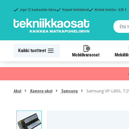
Jopa 12 kuukauden takuu
Nopeat toimitukset
Kiinteä toimitus: 4,95 €
Kaikki tuotteet
Mobiilivaraosat
Mobiilil
Samsung VP-L800, 7.2V
Akut
Kamera-akut
Samsung