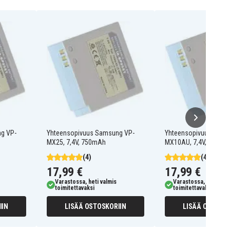
g VP-
Yhteensopivuus Samsung VP-
Yhteensopivuus Sams
MX25, 7,4V, 750mAh
MX10AU, 7,4V, 750mA
(4)
(4)
17,99 €
17,99 €
Varastossa, heti valmis
Varastossa, heti valm
toimitettavaksi
toimitettavaksi
IIN
LISÄÄ OSTOSKORIIN
LISÄÄ OSTOSKO