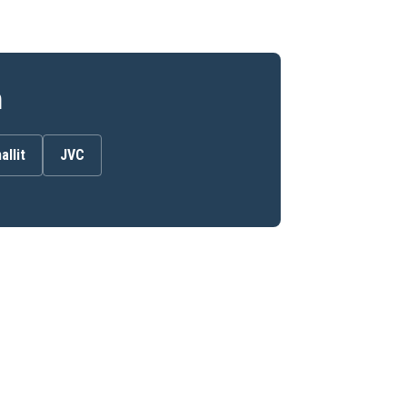
n
allit
JVC