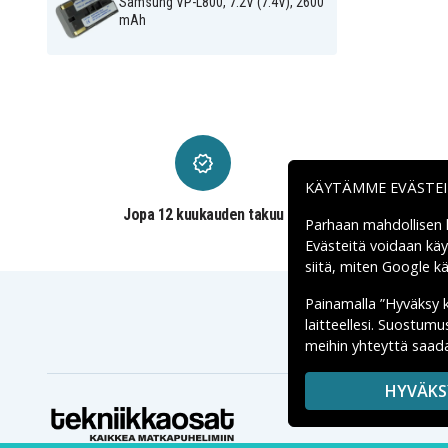
Samsung VP-L800, 7.2V (7.4V), 2600
mAh
KÄYTÄMME EVÄSTE
Jopa 12 kuukauden takuu
Parhaan mahdollisen
Evästeitä voidaan kä
siitä, miten
Google käs
Painamalla ”Hyväksy 
laitteellesi. Suostum
meihin yhteyttä saada
HYVÄKS