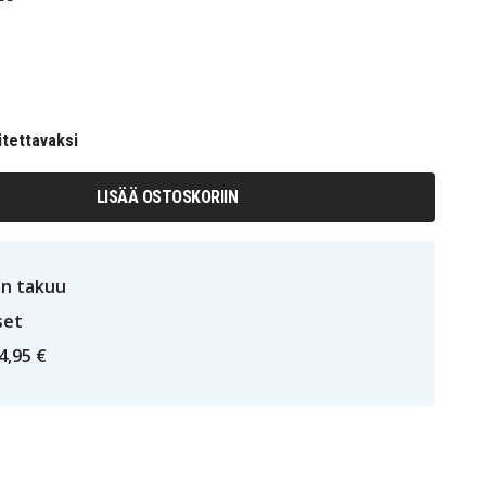
itettavaksi
LISÄÄ OSTOSKORIIN
n takuu
set
4,95 €