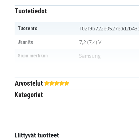
Tuotetiedot
102f9b722e0527edd2b43
Tuotenro
7,2 (7,4) V
Jännite
Samsung
Sopii merkkiin
70,5x38x20,5 mm
Mitat
Arvostelut
2600 mAh
Kapasiteetti
Kategoriat
Akku korvaa:
SB-L110A
SB-L160
SB-L480
Liittyvät tuotteet