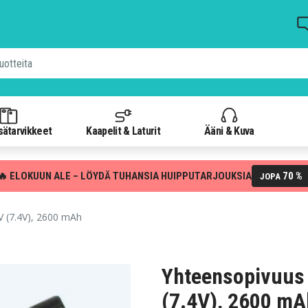
isätarvikkeet
Kaapelit & Laturit
Ääni & Kuva
🔥 ELOKUUN ALE – LÖYDÄ TUHANSIA HUIPPUTARJOUKSIA
70 %
JOPA
 (7.4V), 2600 mAh
Yhteensopivuus
(7.4V), 2600 mA