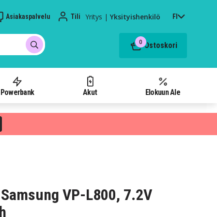
Yritys
|
Yksityishenkilö
Asiakaspalvelu
Tili
FI
0
Ostoskori
Powerbank
Akut
Elokuun Ale
 Samsung VP-L800, 7.2V
h