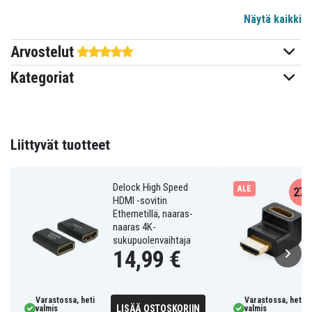
HUOMAUTUS: Jotta sovitin toimisi, virta on syötettävä
Näytä kaikki
Lightning-portin kautta. Ei toimi
suoratoistosovellusten, esim. Netflix, Disney+ jne.
Arvostelut
Kategoriat
Liittyvät tuotteet
Delock High Speed
ALE
27
HDMI -sovitin
Ethernetillä, naaras-
naaras 4K-
sukupuolenvaihtaja
14,99 €
Tekniset tiedot:
Merkki:
SiGN
Varastossa, heti
Varastossa, heti
Väri:
Valkoinen
LISÄÄ OSTOSKORIIN
valmis
valmis