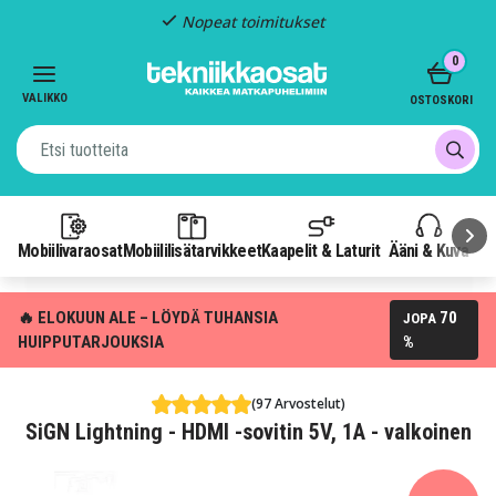
Nopeat toimitukset
Item
0
2
of
VALIKKO
OSTOSKORI
3
Mobiilivaraosat
Mobiililisätarvikkeet
Kaapelit & Laturit
Ääni & Kuva
P
🔥 ELOKUUN ALE – LÖYDÄ TUHANSIA
70
JOPA
HUIPPUTARJOUKSIA
%
(97 Arvostelut)
SiGN Lightning - HDMI -sovitin 5V, 1A - valkoinen