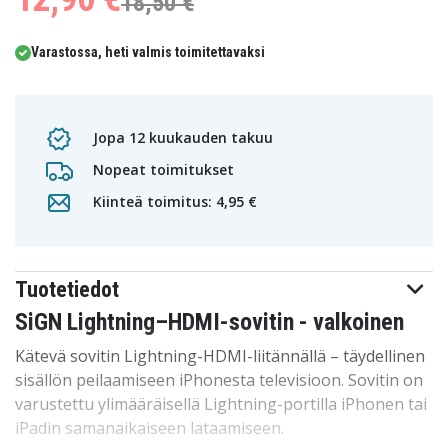
18,50 €
Varastossa, heti valmis toimitettavaksi
Jopa 12 kuukauden takuu
Nopeat toimitukset
Kiinteä toimitus: 4,95 €
Tuotetiedot
SiGN Lightning–HDMI-sovitin - valkoinen
Kätevä sovitin Lightning-HDMI-liitännällä – täydellinen
sisällön peilaamiseen iPhonesta televisioon. Sovitin on
varustettu ylimääräisellä Lightning-portilla iPhonen tai
iPadin samanaikaiseen lataamiseen.