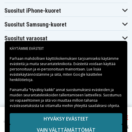
Suositut iPhone-kuoret
Suositut Samsung-kuoret
Suositut varaosat
KÄYTÄMME EVÄSTEIT
Parhaan mahdollisen käyttökokemuksen tarjoamiseksi käytämme
evästeitä
ja muita seurantatekniikoita. Evästeitä voidaan käyttää
personoituun ja ei-personoituun mainontaan. Lue lisää
Maksuvaihtoehdot
evästekäytännöstämme ja siitä, miten
Google käsittelee
henkilötietoja
.
Toimitusvaihtoehdot
Painamalla ”Hyväksy kaikki” annat suostumuksesi evästeiden ja
muiden seurantatekniikoiden tallentamiseen laitteellesi. Suostumus
on vapaaehtoinen ja sitä voi muuttaa milloin tahansa
evästeasetuksista tai ottamalla meihin yhteyttä saadaksesi ohjeita.
12,90 €
Copyright © 2026, Spares Nordic AB
HYVÄKSY EVÄSTEET
SiGN Lightning - HDMI -sovitin 5V, 1A -
SIVULLA MAINITUT TAVARAMERKIT OVAT OMISTAJIENSA
valkoinen
18,50 €
VAIN VÄLTTÄMÄTTÖMÄT
OMAISUUTTA.