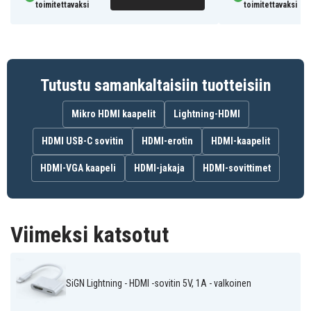
toimitettavaksi
toimitettavaksi
Tyyppi
: Adapteri
Liittimet
: Lightning (uros) - HDMI (naaras) +
Lightning (naaras)
Resoluutio
: 1080p Full HD
Tutustu samankaltaisiin tuotteisiin
KÄYTTÖOHJEET
Mikro HDMI kaapelit
Lightning-HDMI
SN-LIGHHDMIW
Tuotenro
HDMI USB-C sovitin
HDMI-erotin
HDMI-kaapelit
7350101653906
EAN / GTIN
HDMI-VGA kaapeli
HDMI-jakaja
HDMI-sovittimet
Ääni/Kuva
Tuotetyyppi
SiGN
Merkki
Viimeksi katsotut
Lightning (uros), HDMI (naaras)
Liitintyyppi
SiGN Lightning - HDMI -sovitin 5V, 1A - valkoinen