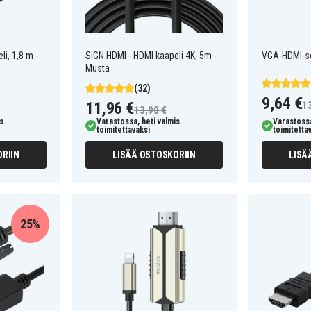
i, 1,8 m -
SiGN HDMI - HDMI kaapeli 4K, 5m -
VGA-HDMI-so
Musta
(32)
9,64 €
11,96 €
1
13,90 €
s
Varastossa, heti valmis
Varastossa
toimitettavaksi
toimitetta
RIIN
LISÄÄ OSTOSKORIIN
LISÄ
25%