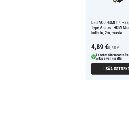
DELTACO HDMI 1.4 -kaap
Type A uros - HDMI Mic
kullattu, 2m, musta
4,89 €
5,38 €
Lähetetään varastolt
arkipäivän sisällä
LISÄÄ OSTOSKO