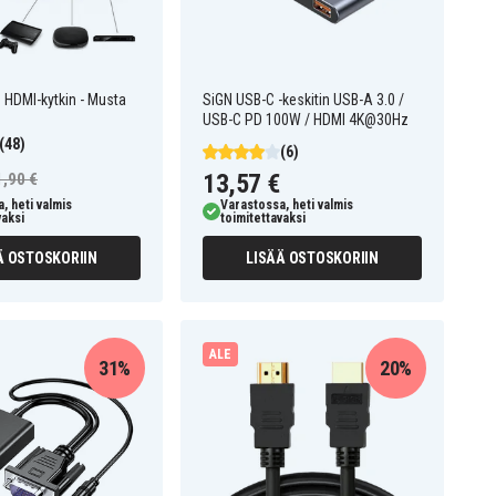
 HDMI-kytkin - Musta
SiGN USB-C -keskitin USB-A 3.0 /
USB-C PD 100W / HDMI 4K@30Hz
(48)
(6)
13,57 €
1,90 €
, heti valmis
Varastossa, heti valmis
vaksi
toimitettavaksi
Ä OSTOSKORIIN
LISÄÄ OSTOSKORIIN
ALE
31%
20%