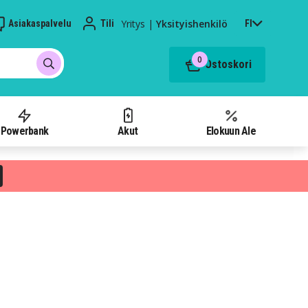
Yritys
|
Yksityishenkilö
Asiakaspalvelu
Tili
FI
0
Ostoskori
Powerbank
Akut
Elokuun Ale