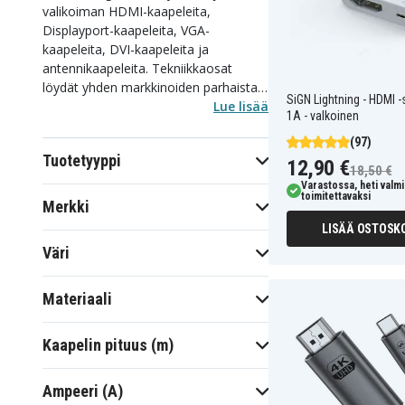
valikoiman HDMI-kaapeleita,
Displayport-kaapeleita, VGA-
kaapeleita, DVI-kaapeleita ja
antennikaapeleita. Tekniikkaosat
löydät yhden markkinoiden parhaista
SiGN Lightning - HDMI -s
TV- ja tietokonekaapelivalikoimista.
Lue lisää
1A - valkoinen
Etsitpä sitten kätevää sovitinta tai
(97)
erityisen pitkää HDMI-kaapelia, meiltä
Tuotetyyppi
löydät etsimäsi. Kun teet ostoksia
12,90 €
18,50 €
meiltä, saat aina alhaiset hinnat,
Varastossa, heti valmi
toimitettavaksi
nopean toimituksen ja kiinteän
Merkki
toimitusmaksun.
LISÄÄ OSTOSKO
Väri
Materiaali
Kaapelin pituus (m)
Ampeeri (A)