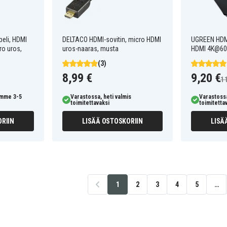
eli, HDMI
DELTACO HDMI-sovitin, micro HDMI
UGREEN HDMI
ro uros,
uros-naaras, musta
HDMI 4K@60
(3)
8,99 €
9,20 €
1
amme 3-5
Varastossa, heti valmis
Varastossa
toimitettavaksi
toimitetta
RIIN
LISÄÄ OSTOSKORIIN
LISÄ
1
2
3
4
5
…