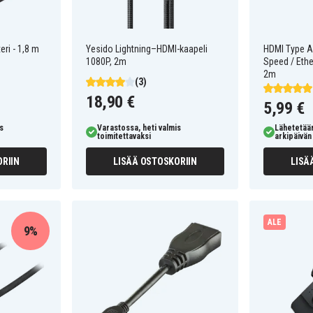
eri - 1,8 m
Yesido Lightning–HDMI-kaapeli
HDMI Type A
1080P, 2m
Speed / Ether
2m
(3)
18,90 €
5,99 €
s
Varastossa, heti valmis
Lähetetää
toimitettavaksi
arkipäivän 
RIIN
LISÄÄ OSTOSKORIIN
LISÄ
ALE
9%