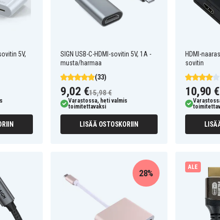
ovitin 5V,
SIGN USB-C-HDMI-sovitin 5V, 1A -
HDMI-naaras
musta/harmaa
sovitin
(33)
9,02 €
10,90 €
15,98 €
s
Varastossa, heti valmis
Varastossa
toimitettavaksi
toimitetta
RIIN
LISÄÄ OSTOSKORIIN
LISÄ
ALE
28%