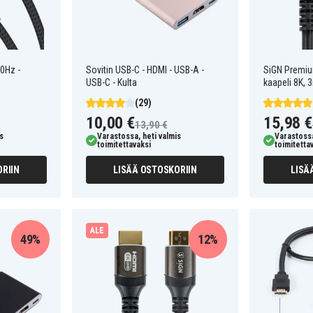
0Hz -
Sovitin USB-C - HDMI - USB-A -
SiGN Premiu
USB-C - Kulta
kaapeli 8K, 
(29)
10,00 €
15,98 €
13,90 €
s
Varastossa, heti valmis
Varastossa
toimitettavaksi
toimitetta
RIIN
LISÄÄ OSTOSKORIIN
LISÄ
ALE
49%
12%