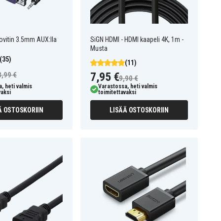
vitin 3.5mm AUX:lla
SiGN HDMI - HDMI kaapeli 4K, 1m -
Musta
(35)
(11)
7,95 €
3,99 €
9,90 €
, heti valmis
Varastossa, heti valmis
vaksi
toimitettavaksi
Ä OSTOSKORIIN
LISÄÄ OSTOSKORIIN