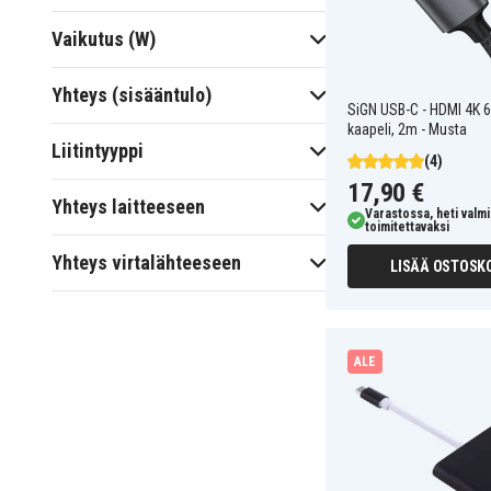
Vaikutus (W)
Yhteys (sisääntulo)
SiGN USB-C - HDMI 4K 6
kaapeli, 2m - Musta
Liitintyyppi
(4)
17,90 €
Yhteys laitteeseen
Varastossa, heti valmi
toimitettavaksi
Yhteys virtalähteeseen
LISÄÄ OSTOSKO
ALE