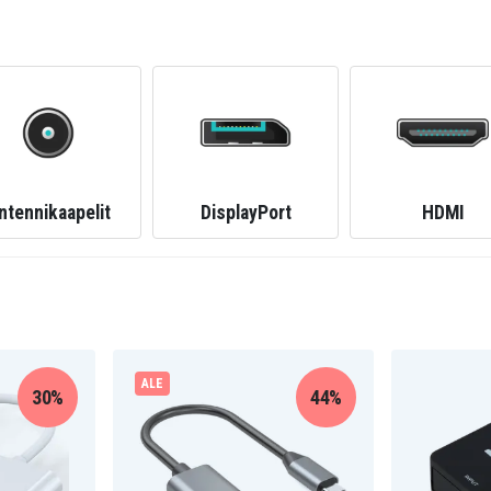
ntennikaapelit
DisplayPort
HDMI
ALE
30%
44%