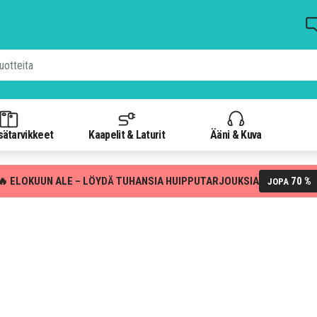
isätarvikkeet
Kaapelit & Laturit
Ääni & Kuva
🔥 ELOKUUN ALE – LÖYDÄ TUHANSIA HUIPPUTARJOUKSIA
70 %
JOPA