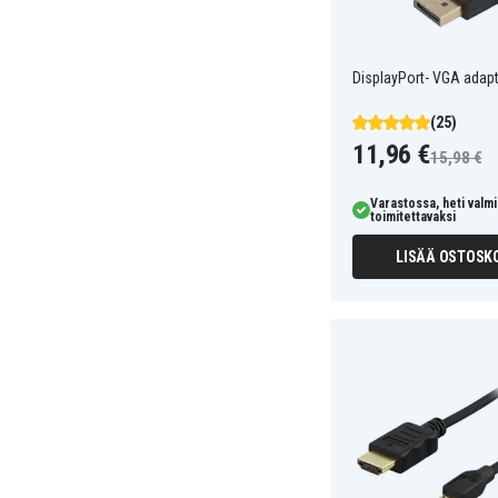
DisplayPort- VGA adapt
(25)
11,96 €
15,98 €
Varastossa, heti valmi
toimitettavaksi
LISÄÄ OSTOSKO