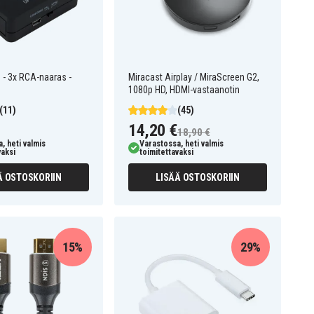
 - 3x RCA-naaras -
Miracast Airplay / MiraScreen G2,
1080p HD, HDMI-vastaanotin
(11)
(45)
14,20 €
18,90 €
, heti valmis
Varastossa, heti valmis
vaksi
toimitettavaksi
Ä OSTOSKORIIN
LISÄÄ OSTOSKORIIN
15%
29%