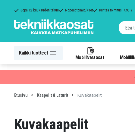
Jopa 12 kuukauden takuu
Nopeat toimitukset
Kiinteä toimitus: 4,95 €
Kaikki tuotteet
Mobiilivaraosat
Mobiilil
Kuvakaapelit
Etusivu
Kaapelit & Laturit
Kuvakaapelit