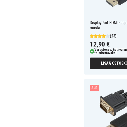
DisplayPort-HDMI-kaapel
musta
(23)
12,90 €
Varastossa, heti valmi
toimitettavaksi
LISÄÄ OSTOSKO
ALE