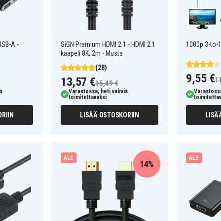
USB-A -
SiGN Premium HDMI 2.1 - HDMI 2.1
1080p 3-to-1
kaapeli 8K, 2m - Musta
(28)
9,55 €
13,57 €
1
15,49 €
s
Varastossa, heti valmis
Varastossa
toimitettavaksi
toimitetta
RIIN
LISÄÄ OSTOSKORIIN
LISÄ
ALE
ALE
14%