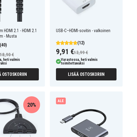
m HDMI 2.1 - HDMI 2.1
USB-C–HDMI-sovitin - valkoinen
3m - Musta
(12)
(40)
9,91 €
13,99 €
18,90 €
, heti valmis
Varastossa, heti valmis
vaksi
toimitettavaksi
Ä OSTOSKORIIN
LISÄÄ OSTOSKORIIN
ALE
20%