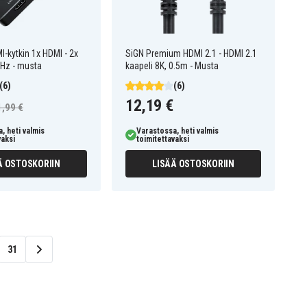
-kytkin 1x HDMI - 2x
SiGN Premium HDMI 2.1 - HDMI 2.1
Hz - musta
kaapeli 8K, 0.5m - Musta
(6)
(6)
12,19 €
1,99 €
, heti valmis
Varastossa, heti valmis
vaksi
toimitettavaksi
Ä OSTOSKORIIN
LISÄÄ OSTOSKORIIN
31