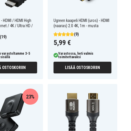
 - HDMI / HDMI High
Ugreen kaapeli HDMI (uros) - HDMI
net / 4K / Ultra HD /
(naaras) 2.0 4K, 1m - musta
(9)
(19)
5,99 €
n varastoltamme 3-5
Varastossa, heti valmis
sisällä
toimitettavaksi
Ä OSTOSKORIIN
LISÄÄ OSTOSKORIIN
23%