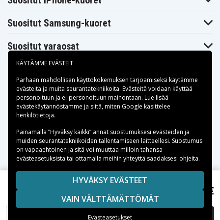
Suositut iPhone-kuoret
TR280PK
Sony CCD-
Sony CCD-
Sony CCD-TR3000
TR300
TR3000E
Suositut Samsung-kuoret
Sony CCD-
Sony CCD-TR311E
Sony CCD-TR315
TR3100E
Sony CCD-
Sony CCD-
Suositut varaosat
Sony CCD-TR317
TR315E
TR3200E
Sony CCD-
Sony CCD-TR3300E
Sony CCD-TR411E
KÄYTÄMME EVÄSTEIT
TR3300
Sony CCD-
Sony CCD-TR413
Sony CCD-TR414
Parhaan mahdollisen käyttökokemuksen tarjoamiseksi käytämme
TR412E
evästeitä
ja muita seurantatekniikoita. Evästeitä voidaan käyttää
Sony CCD-
Sony CCD-TR416
Sony CCD-TR417
personoituun ja ei-personoituun mainontaan. Lue lisää
TR415E
Maksuvaihtoehdot
evästekäytännöstämme ja siitä, miten
Google käsittelee
Sony CCD-
Sony CCD-TR425E
Sony CCD-TR427
TR417E
henkilötietoja
.
Sony CCD-
Sony CCD-TR500
Sony CCD-TR511E
Toimitusvaihtoehdot
TR427E
Painamalla ”Hyväksy kaikki” annat suostumuksesi evästeiden ja
Sony CCD-
muiden seurantatekniikoiden tallentamiseen laitteellesi. Suostumus
Sony CCD-TR515E
Sony CCD-TR516
TR512E
on vapaaehtoinen ja sitä voi muuttaa milloin tahansa
Sony CCD-
evästeasetuksista tai ottamalla meihin yhteyttä saadaksesi ohjeita.
Sony CCD-TR517
Sony CCD-TR555
TR516E
Sony CCD-
Sony CCD-TR610
Sony CCD-TR617
TR57
Copyright © 2026, Spares Nordic AB
HYVÄKSY EVÄSTEET
Sony CCD-
SIVULLA MAINITUT TAVARAMERKIT OVAT OMISTAJIENSA
23,99 €
Sony Cybershot DSC-CD250, 7.2V (7.4V), 2200 mAh
Sony CCD-TR618
Sony CCD-TR618E
TR617E
VAIN VÄLTTÄMÄTTÖMÄT
OMAISUUTTA.
Sony CCD-
Sony CCD-TR67
Sony CCD-TR710
TR640E
LISÄÄ OSTOSKORIIN
Evästeasetukset