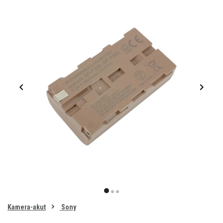
Item
1
item
item
item
of
0
Kamera-akut
Sony
1
2
3