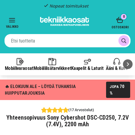
Nopeat toimitukset
Item
0
2
of
VALIKKO
OSTOSKORI
3
Mobiilivaraosat
Mobiililisätarvikkeet
Kaapelit & Laturit
Ääni & Kuva
P
🔥 ELOKUUN ALE – LÖYDÄ TUHANSIA
70
JOPA
HUIPPUTARJOUKSIA
%
(17 Arvostelut)
Yhteensopivuus Sony Cybershot DSC-CD250, 7.2V
(7.4V), 2200 mAh