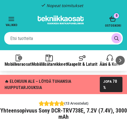
Nopeat toimitukset
Item
0
2
of
VALIKKO
OSTOSKORI
3
Mobiilivaraosat
Mobiililisätarvikkeet
Kaapelit & Laturit
Ääni & Kuva
P
🔥 ELOKUUN ALE – LÖYDÄ TUHANSIA
70
JOPA
HUIPPUTARJOUKSIA
%
(13 Arvostelut)
Yhteensopivuus Sony DCR-TRV738E, 7.2V (7.4V), 3000
mAh