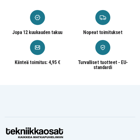
Z520a
Z520c
Z520i
Sony Ericsson
Sony Ericsson
Sony Ericsson
Z525a
Z525c
Z525i
Sony Ericsson
Sony Ericsson
Sony Ericsson
Z530c
Z530i
Z550c
Sony Ericsson
Sony Ericsson
Sony Ericsson
Z550i
Z710
Z710c
Jopa 12 kuukauden takuu
Nopeat toimitukset
Sony Ericsson
Z710i
Kiinteä toimitus: 4,95 €
Turvalliset tuotteet - EU-
standardi