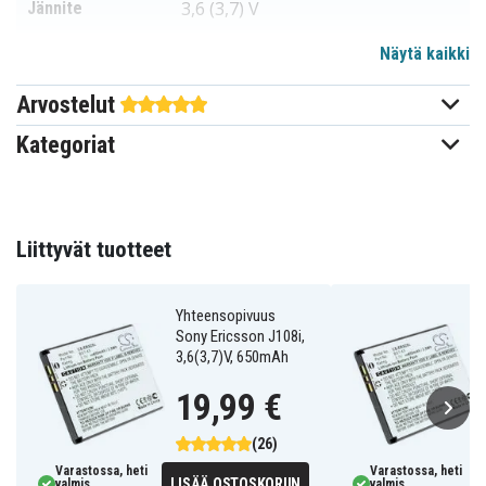
3,6 (3,7) V
Jännite
Näytä kaikki
Sony Ericsson
Sopii merkkiin
Arvostelut
600 mAh
Kapasiteetti
Kategoriat
Akku korvaa:
BST-37
Liittyvät tuotteet
Akku on yhteensopiva seuraavien mallien kanssa:
Sony Ericsson
Sony Ericsson
Sony Ericsson
Yhteensopivuus
D750
D750i
J100i
Sony Ericsson J108i,
Sony Ericsson
Sony Ericsson
Sony Ericsson
3,6(3,7)V, 650mAh
J110a
J110c
J110i
Sony Ericsson
Sony Ericsson
Sony Ericsson
19,99 €
J120i
J210i
J220a
Sony Ericsson
Sony Ericsson
Sony Ericsson
J220c
J220i
J230c
(26)
Sony Ericsson
Sony Ericsson
Sony Ericsson
J230i
K200i
K220i
Varastossa, heti
Varastossa, heti
LISÄÄ OSTOSKORIIN
valmis
valmis