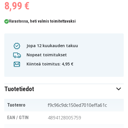
8,99 €
Varastossa, heti valmis toimitettavaksi
Jopa 12 kuukauden takuu
Nopeat toimitukset
Kiinteä toimitus: 4,95 €
Tuotetiedot
f9c96c9dc150ed7010effa61c
Tuotenro
4894128005759
EAN / GTIN