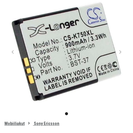
Item
1
item
of
0
Mobiiliakut
Sony Ericsson
1