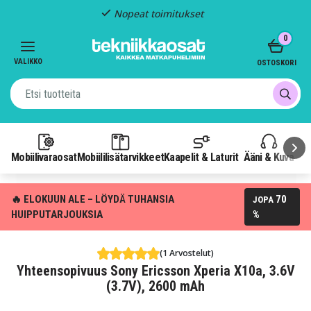
Nopeat toimitukset
Item
0
2
of
VALIKKO
OSTOSKORI
3
Mobiilivaraosat
Mobiililisätarvikkeet
Kaapelit & Laturit
Ääni & Kuva
P
🔥 ELOKUUN ALE – LÖYDÄ TUHANSIA
70
JOPA
HUIPPUTARJOUKSIA
%
(1 Arvostelut)
Yhteensopivuus Sony Ericsson Xperia X10a, 3.6V
(3.7V), 2600 mAh