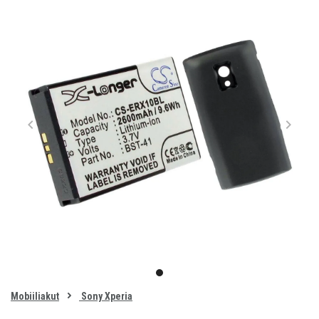
Item
1
item
of
0
Mobiiliakut
Sony Xperia
1