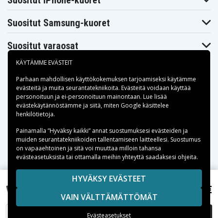
Suositut iPhone-kuoret
Suositut Samsung-kuoret
Suositut varaosat
KÄYTÄMME EVÄSTEIT
Parhaan mahdollisen käyttökokemuksen tarjoamiseksi käytämme
evästeitä
ja muita seurantatekniikoita. Evästeitä voidaan käyttää
personoituun ja ei-personoituun mainontaan. Lue lisää
Maksuvaihtoehdot
evästekäytännöstämme ja siitä, miten
Google käsittelee
henkilötietoja
.
Toimitusvaihtoehdot
Painamalla ”Hyväksy kaikki” annat suostumuksesi evästeiden ja
muiden seurantatekniikoiden tallentamiseen laitteellesi. Suostumus
on vapaaehtoinen ja sitä voi muuttaa milloin tahansa
evästeasetuksista tai ottamalla meihin yhteyttä saadaksesi ohjeita.
Copyright © 2026, Spares Nordic AB
HYVÄKSY EVÄSTEET
SIVULLA MAINITUT TAVARAMERKIT OVAT OMISTAJIENSA
11,99 €
Sony Ericsson Xperia X10a, 3.6V (3.7V), 2600 mAh
VAIN VÄLTTÄMÄTTÖMÄT
OMAISUUTTA.
LISÄÄ OSTOSKORIIN
Evästeasetukset