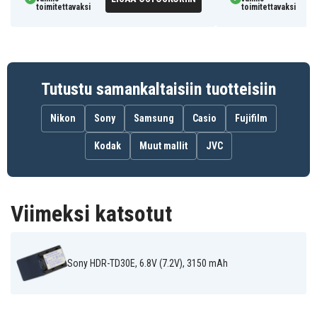
DVD150
DVD150E
DVD202E
toimitettavaksi
toimitettavaksi
Sony DCR-
Sony DCR-
Sony DCR-
DVD203
DVD203E
DVD205
Sony DCR-
Sony DCR-
Sony DCR-
DVD205E
DVD304E
DVD305
Sony DCR-
Sony DCR-
Sony DCR-
DVD305E
DVD306
DVD306E
Tutustu samankaltaisiin tuotteisiin
Sony DCR-
Sony DCR-
Sony DCR-
DVD308
DVD308E
DVD310E
Sony DCR-
Sony DCR-
Sony DCR-
Nikon
Sony
Samsung
Casio
Fujifilm
DVD403
DVD403E
DVD404E
Sony DCR-
Sony DCR-
Sony DCR-
DVD405
DVD405E
DVD406
Kodak
Muut mallit
JVC
Sony DCR-
Sony DCR-
Sony DCR-
DVD406E
DVD407E
DVD408
Sony DCR-
Sony DCR-
Sony DCR-
DVD408E
DVD410E
DVD450
Sony DCR-
Sony DCR-
Sony DCR-
Viimeksi katsotut
DVD450E
DVD505
DVD505E
Sony DCR-
Sony DCR-
Sony DCR-
DVD506
DVD506E
DVD508
Sony DCR-
Sony DCR-
Sony DCR-
DVD508E
DVD510E
DVD602
Sony HDR-TD30E, 6.8V (7.2V), 3150 mAh
Sony DCR-
Sony DCR-
Sony DCR-
DVD602E
DVD605
DVD605E
Sony DCR-
Sony DCR-
Sony DCR-
DVD610
DVD650E
DVD653