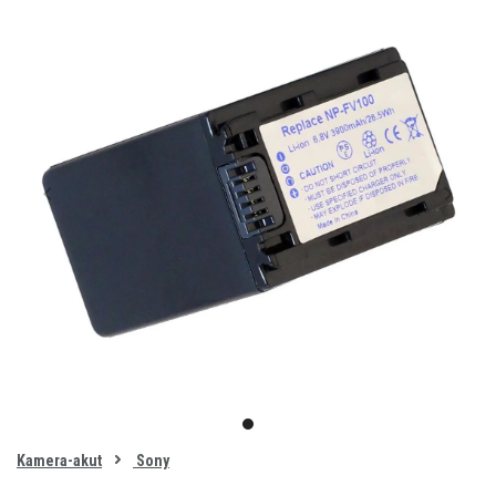
Item
1
item
of
0
Kamera-akut
Sony
1