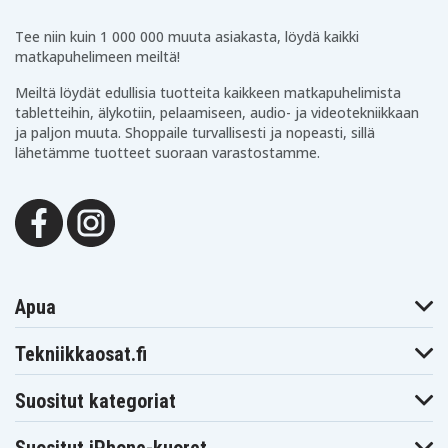
Sony DCR-HC35E
Sony DCR-HC36
Sony DCR-HC36E
Sony DCR-HC37
Sony DCR-HC37E
Sony DCR-HC38
Tee niin kuin 1 000 000 muuta asiakasta, löydä kaikki
Sony DCR-HC38E
Sony DCR-HC39E
Sony DCR-HC40
matkapuhelimeen meiltä!
Sony DCR-
Sony DCR-HC40E
Sony DCR-HC40S
HC40W
Meiltä löydät edullisia tuotteita kaikkeen matkapuhelimista
Sony DCR-HC41
Sony DCR-HC42
Sony DCR-HC42E
tabletteihin, älykotiin, pelaamiseen, audio- ja videotekniikkaan
Sony DCR-HC43E
Sony DCR-HC44E
Sony DCR-HC45
ja paljon muuta. Shoppaile turvallisesti ja nopeasti, sillä
Sony DCR-HC45E
Sony DCR-HC46
Sony DCR-HC46E
lähetämme tuotteet suoraan varastostamme.
Sony DCR-HC47
Sony DCR-HC47E
Sony DCR-HC48
Sony DCR-HC48E
Sony DCR-HC51E
Sony DCR-HC52
Sony DCR-HC53E
Sony DCR-HC62
Sony DCR-HC62E
Sony DCR-HC65
Sony DCR-HC85
Sony DCR-HC85E
Sony DCR-HC94E
Sony DCR-HC96
Sony DCR-HC96E
Sony DCR-
Sony DCR-SR100
Sony DCR-SR15E
SR100E
Sony DCR-
Sony DCR-
Sony DCR-SR200
SR15ES
SR190E
Apua
Sony DCR-
Sony DCR-
Sony DCR-SR20E
SR200C
SR200E
Sony DCR-
Tekniikkaosat.fi
Sony DCR-SR21E
Sony DCR-SR220
SR210E
Sony DCR-
Sony DCR-
Sony DCR-SR300
SR220D
SR290E
Suositut kategoriat
Sony DCR-
Sony DCR-
Sony DCR-SR30E
SR300C
SR300E
Sony DCR-SR32E
Sony DCR-SR33E
Sony DCR-SR35E