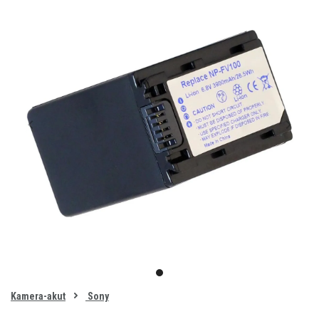
Item
1
item
of
0
Kamera-akut
Sony
1