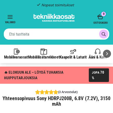
Nopeat toimitukset
Item
0
2
of
VALIKKO
OSTOSKORI
3
Mobiilivaraosat
Mobiililisätarvikkeet
Kaapelit & Laturit
Ääni & Kuva
P
🔥 ELOKUUN ALE – LÖYDÄ TUHANSIA
70
JOPA
HUIPPUTARJOUKSIA
%
(3 Arvostelut)
Yhteensopivuus Sony HDRPJ200B, 6.8V (7.2V), 3150
mAh