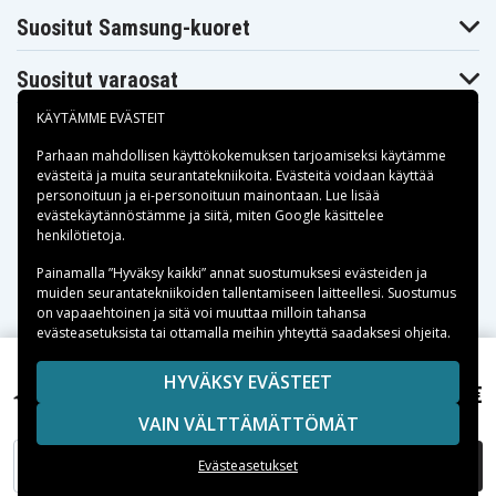
Suositut Samsung-kuoret
Suositut varaosat
KÄYTÄMME EVÄSTEIT
Parhaan mahdollisen käyttökokemuksen tarjoamiseksi käytämme
evästeitä
ja muita seurantatekniikoita. Evästeitä voidaan käyttää
personoituun ja ei-personoituun mainontaan. Lue lisää
Maksuvaihtoehdot
evästekäytännöstämme ja siitä, miten
Google käsittelee
henkilötietoja
.
Toimitusvaihtoehdot
Painamalla ”Hyväksy kaikki” annat suostumuksesi evästeiden ja
muiden seurantatekniikoiden tallentamiseen laitteellesi. Suostumus
on vapaaehtoinen ja sitä voi muuttaa milloin tahansa
evästeasetuksista tai ottamalla meihin yhteyttä saadaksesi ohjeita.
Copyright © 2026, Spares Nordic AB
HYVÄKSY EVÄSTEET
59,99 €
ThinkPad X280-20KES01S0, ,
SIVULLA MAINITUT TAVARAMERKIT OVAT OMISTAJIENSA
VAIN VÄLTTÄMÄTTÖMÄT
OMAISUUTTA.
LISÄÄ OSTOSKORIIN
Evästeasetukset