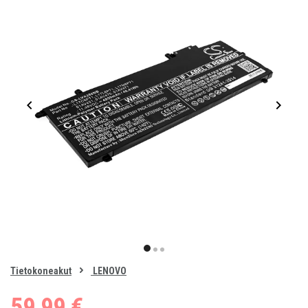
Item
1
item
item
item
of
0
Tietokoneakut
LENOVO
1
2
3
59,99 €