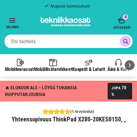
Nopeat toimitukset
Item
0
2
of
VALIKKO
OSTOSKORI
3
Mobiilivaraosat
Mobiililisätarvikkeet
Kaapelit & Laturit
Ääni & Kuva
P
🔥 ELOKUUN ALE – LÖYDÄ TUHANSIA
70
JOPA
HUIPPUTARJOUKSIA
%
(1 Arvostelut)
Yhteensopivuus ThinkPad X280-20KES01S0, ,