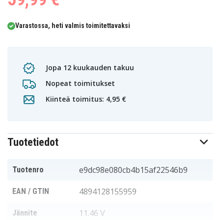
Varastossa, heti valmis toimitettavaksi
Jopa 12 kuukauden takuu
Nopeat toimitukset
Kiinteä toimitus: 4,95 €
Tuotetiedot
e9dc98e080cb4b15af22546b9
Tuotenro
4894128155959
EAN / GTIN
11.46 V
Jännite