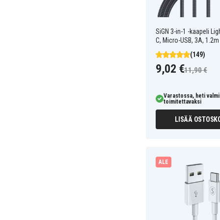
SiGN 3-in-1 -kaapeli Lig
C, Micro-USB, 3A, 1.2m
(149)
9,02 €
11,90 €
Varastossa, heti valmi
toimitettavaksi
LISÄÄ OSTOSKO
ALE