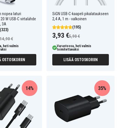
 nopea laturi
SiGN USB-C-kaapeli pikalataukseen
 20 W USB-C virtalähde
2,4 A, 1 m - valkoinen
, 3A
(195)
(323)
3,93 €
5,90 €
14,90 €
, heti valmis
Varastossa, heti valmis
vaksi
toimitettavaksi
Ä OSTOSKORIIN
LISÄÄ OSTOSKORIIN
14%
35%