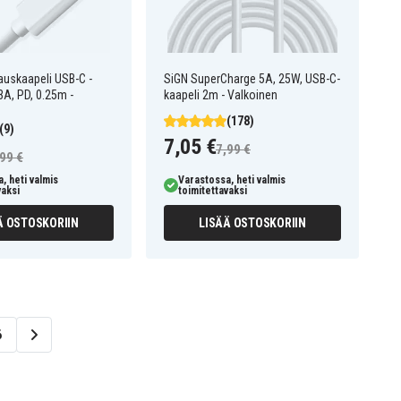
auskaapeli USB-C -
SiGN SuperCharge 5A, 25W, USB-C-
A, PD, 0.25m -
kaapeli 2m - Valkoinen
(178)
(9)
7,05 €
7,99 €
99 €
, heti valmis
Varastossa, heti valmis
vaksi
toimitettavaksi
Ä OSTOSKORIIN
LISÄÄ OSTOSKORIIN
6