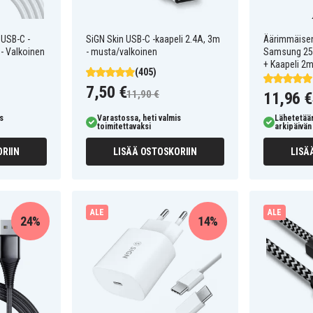
 USB-C -
SiGN Skin USB-C -kaapeli 2.4A, 3m
Äärimmäisen
- Valkoinen
- musta/valkoinen
Samsung 25W
+ Kaapeli 2
(405)
7,50 €
11,90 €
11,96 €
s
Varastossa, heti valmis
Lähetetää
toimitettavaksi
arkipäivän 
RIIN
LISÄÄ OSTOSKORIIN
LISÄ
ALE
ALE
24%
14%