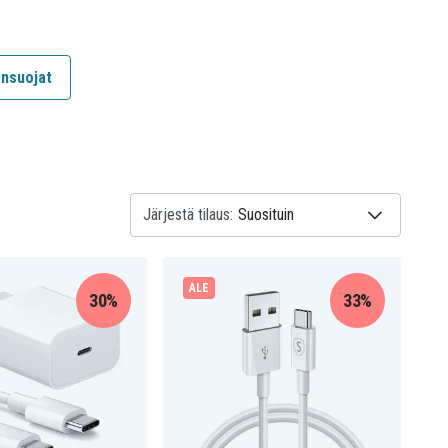
önsuojat
Järjestä tilaus:
ALE
30%
33%