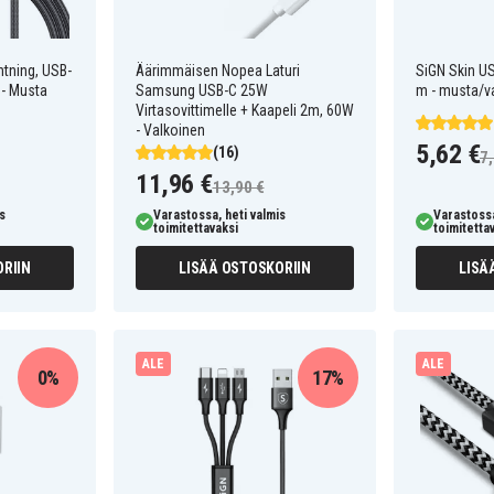
htning, USB-
Äärimmäisen Nopea Laturi
SiGN Skin US
 - Musta
Samsung USB-C 25W
m - musta/v
Virtasovittimelle + Kaapeli 2m, 60W
- Valkoinen
5,62 €
(16)
7,
11,96 €
13,90 €
s
Varastossa, heti valmis
Varastossa
toimitettavaksi
toimitetta
RIIN
LISÄÄ OSTOSKORIIN
LISÄ
ALE
ALE
0%
17%