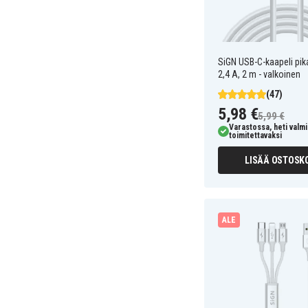
SiGN USB-C-kaapeli pi
2,4 A, 2 m - valkoinen
(47)
5,98 €
5,99 €
Varastossa, heti valmi
toimitettavaksi
LISÄÄ OSTOSKO
ALE