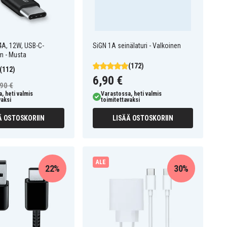
4A, 12W, USB-C-
SiGN 1A seinälaturi - Valkoinen
m - Musta
(172)
(112)
6,90 €
90 €
, heti valmis
Varastossa, heti valmis
vaksi
toimitettavaksi
Ä OSTOSKORIIN
LISÄÄ OSTOSKORIIN
ALE
22%
30%