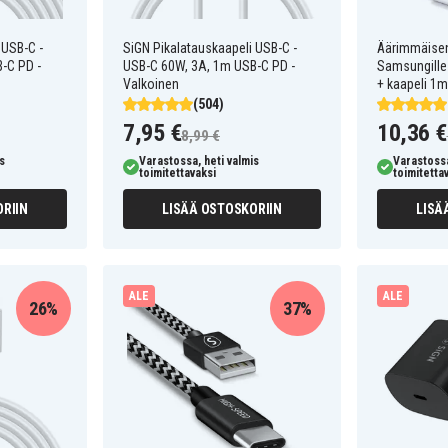
 USB-C -
SiGN Pikalatauskaapeli USB-C -
Äärimmäisen
-C PD -
USB-C 60W, 3A, 1m USB-C PD -
Samsungille
Valkoinen
+ kaapeli 1m
(504)
7,95 €
10,36 €
8,99 €
s
Varastossa, heti valmis
Varastossa
toimitettavaksi
toimitetta
RIIN
LISÄÄ OSTOSKORIIN
LISÄ
ALE
ALE
26%
37%