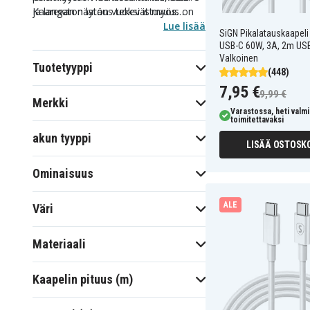
Kaarevan näytön vuoksi istuvuus on
ja langaton lataus tekevät myös
erityisen tärkeä, jotta suoja ei nouse
Samsung Galaxy S10 Plus laturi
Lue lisää
-
SiGN Pikalatauskaapeli
reunoista tai häiritse
ratkaisusta käytännöllisen lisän kotiin,
USB-C 60W, 3A, 2m USB
kosketustuntumaa.
töihin tai laukkuun, etenkin sopivan
Valkoinen
Tuotetyyppi
kaapelin tai latausalustan kanssa.
(448)
7,95 €
9,99 €
Merkki
Varastossa, heti valmi
toimitettavaksi
akun tyyppi
LISÄÄ OSTOSKO
Ominaisuus
ALE
Väri
Materiaali
Kaapelin pituus (m)