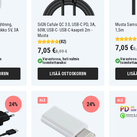
ghtning,
SiGN Cafule QC 3.0, USB-C PD, 3A,
Musta Samsu
ikko 5V, 3A
60W, USB-C- USB-C-kaapeli 2m -
1,5m
Musta
(82)
7,05 €
8,
7,05 €
8,99 €
s
Varastossa, heti valmis
Varastossa
toimitettavaksi
toimitetta
RIIN
LISÄÄ OSTOSKORIIN
LISÄ
ALE
ALE
24%
24%