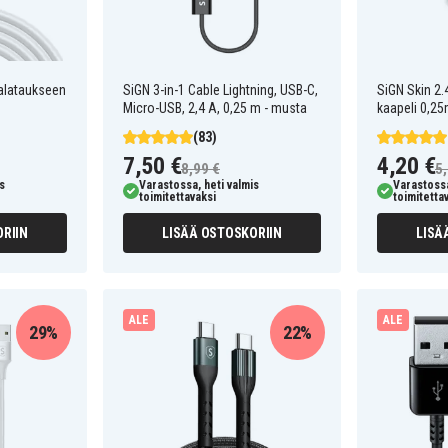
kalataukseen
SiGN 3-in-1 Cable Lightning, USB-C,
SiGN Skin 2.
Micro-USB, 2,4 A, 0,25 m - musta
kaapeli 0,25
(83)
7,50 €
4,20 €
8,99 €
5,
s
Varastossa, heti valmis
Varastossa
toimitettavaksi
toimitetta
RIIN
LISÄÄ OSTOSKORIIN
LISÄ
ALE
ALE
29%
22%