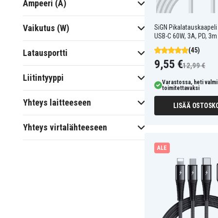
Ampeeri (A)
Vaikutus (W)
SiGN Pikalatauskaapeli
USB-C 60W, 3A, PD, 3m 
(45)
Latausportti
9,55 €
12,99 €
Liitintyyppi
Varastossa, heti valmi
toimitettavaksi
Yhteys laitteeseen
LISÄÄ OSTOSKO
Yhteys virtalähteeseen
ALE