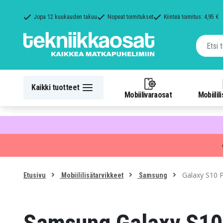
Jopa 12 kuukauden takuu
Nopeat toimitukset
Kiinteä toimitus: 4,95 €
Kaikki tuotteet
Mobiilivaraosat
Mobiilil
Galaxy S10 P
Etusivu
Mobiililisätarvikkeet
Samsung