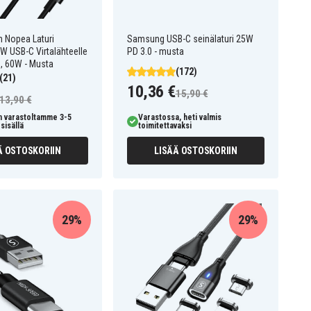
 Nopea Laturi
Samsung USB-C seinälaturi 25W
 USB-C Virtalähteelle
PD 3.0 - musta
m, 60W - Musta
(172)
(21)
10,36 €
15,90 €
13,90 €
n varastoltamme 3-5
Varastossa, heti valmis
sisällä
toimitettavaksi
Ä OSTOSKORIIN
LISÄÄ OSTOSKORIIN
29%
29%