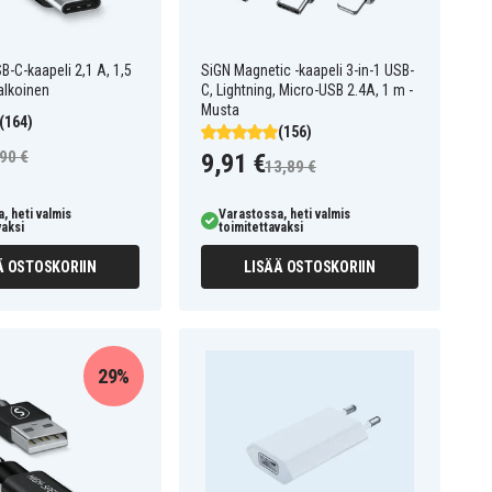
B-C-kaapeli 2,1 A, 1,5
SiGN Magnetic -kaapeli 3-in-1 USB-
alkoinen
C, Lightning, Micro-USB 2.4A, 1 m -
Musta
(164)
(156)
90 €
9,91 €
13,89 €
, heti valmis
Varastossa, heti valmis
vaksi
toimitettavaksi
Ä OSTOSKORIIN
LISÄÄ OSTOSKORIIN
29%