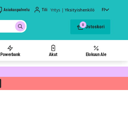
Yritys
|
Yksityishenkilö
Asiakaspalvelu
Tili
FI
0
Ostoskori
Powerbank
Akut
Elokuun Ale