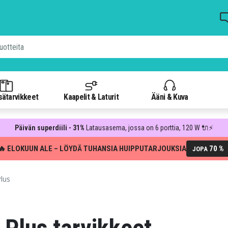
isätarvikkeet
Kaapelit & Laturit
Ääni & Kuva
Päivän superdiili - 31%
Latausasema, jossa on 6 porttia, 120 W 🔌⚡
🔥 ELOKUUN ALE – LÖYDÄ TUHANSIA HUIPPUTARJOUKSIA
70 %
JOPA
lus