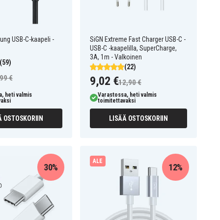
ng USB-C-kaapeli -
SiGN Extreme Fast Charger USB-C -
USB-C -kaapelilla, SuperCharge,
3A, 1m - Valkoinen
(59)
(22)
99 €
9,02 €
12,90 €
, heti valmis
Varastossa, heti valmis
vaksi
toimitettavaksi
Ä OSTOSKORIIN
LISÄÄ OSTOSKORIIN
ALE
30%
12%