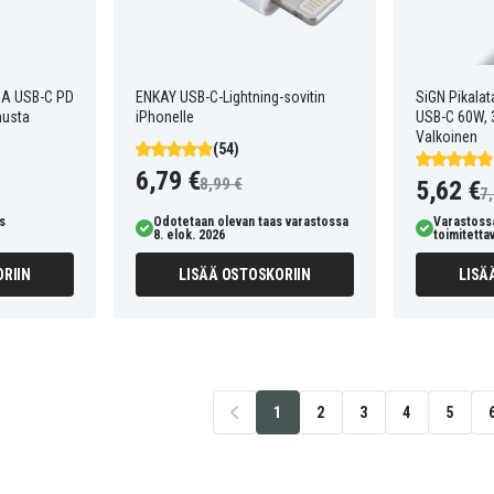
A USB-C PD
ENKAY USB-C-Lightning-sovitin
SiGN Pikalat
musta
iPhonelle
USB-C 60W, 3
Valkoinen
(54)
6,79 €
8,99 €
5,62 €
7,
s
Odotetaan olevan taas varastossa
Varastossa
8. elok. 2026
toimitetta
RIIN
LISÄÄ OSTOSKORIIN
LISÄ
1
2
3
4
5