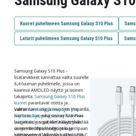
Samsung Galaxy S10 
Kuoret puhelimeen Samsung Galaxy S10 Plus
Samsu
Laturit puhelimeen Samsung Galaxy S10 Plus
Samsu
Samsung Galaxy S10 Plus -
lisätarvikkeet kannattaa valita suurelle
6,4 tuuman puhelimelle, jossa on
kaareva AMOLED-näyttö ja lasinen
takapinta.
Samsung Galaxy S10 Plus
kuoret
parantavat otetta ja
vaimentavat iskuja reunojen ympärillä,
Valitse
Samsung Galaxy S10 Plus
kun taas
näytönsuoja
Samsung Galaxy S10 Plus
, joka seuraa kaarevaa
suojakotelo
lasipintaa, jos puhelinta käytetään
sopii, kun haluat yhdistää
suojan korttipaikkoihin ja laajempaan
usein videoihin, navigointiin ja
peittävyyteen laukussa tai taskussa.
lukemiseen. 4100 mAh:n akku, USB-C