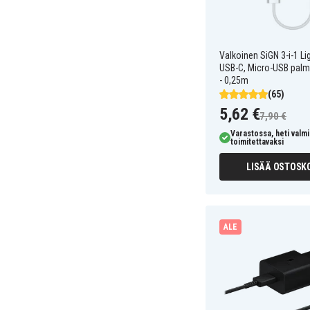
Valkoinen SiGN 3-i-1 Li
USB-C, Micro-USB palm
- 0,25m
(65)
5,62 €
7,90 €
Varastossa, heti valmi
toimitettavaksi
LISÄÄ OSTOSKO
ALE